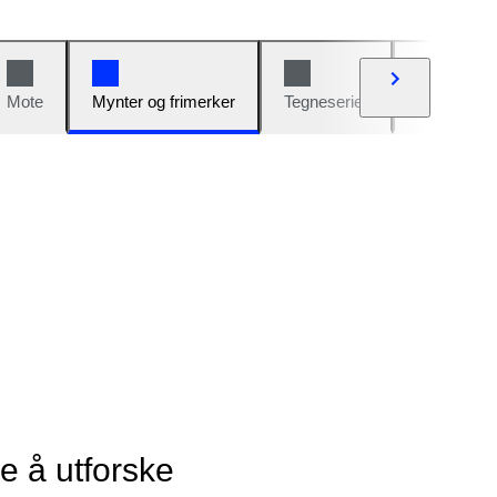
Mote
Mynter og frimerker
Tegneserier
Biler og sy
ye å utforske