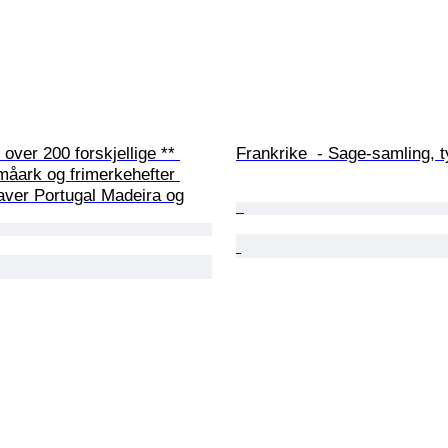
 over 200 forskjellige ** 
Frankrike  - Sage-samling, ty
måark og frimerkehefter 
aver Portugal Madeira og