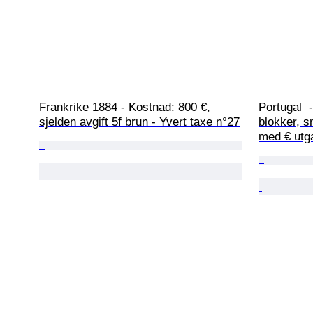
Frankrike 1884 - Kostnad: 800 €, 
Portugal  -
sjelden avgift 5f brun - Yvert taxe n°27
blokker, s
med € utg