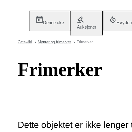
Denne uke
Høydep
Auksjoner
Catawiki
Mynter og frimerker
Frimerker
Frimerker
Dette objektet er ikke lenger 