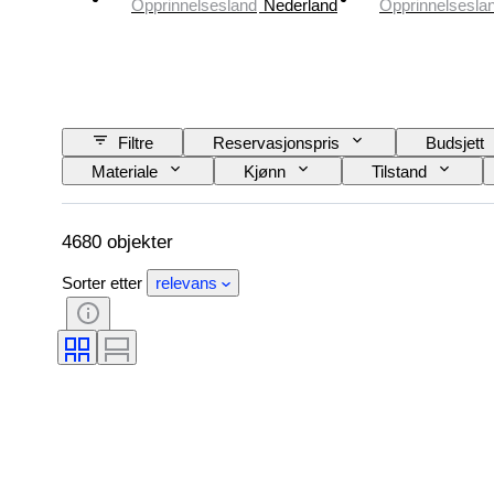
Opprinnelsesland
Nederland
Opprinnelsesla
Filtre
Reservasjonspris
Budsjett
Materiale
Kjønn
Tilstand
Binding
Utgave nr
Språk
4680 objekter
Sorter etter
relevans