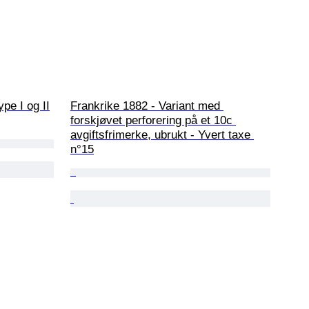
pe I og II
Frankrike 1882 - Variant med 
forskjøvet perforering på et 10c 
avgiftsfrimerke, ubrukt - Yvert taxe 
n°15