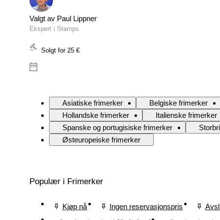
Valgt av Paul Lippner
Ekspert i Stamps
Solgt for
25 €
Asiatiske frimerker
Belgiske frimerker
Hollandske frimerker
Italienske frimerker
Spanske og portugisiske frimerker
Storbr
Østeuropeiske frimerker
Populær i Frimerker
Kjøp nå
Ingen reservasjonspris
Avsl