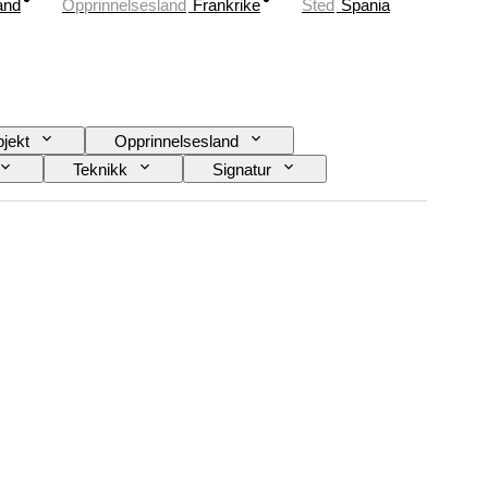
and
Opprinnelsesland
Frankrike
Sted
Spania
jekt
Opprinnelsesland
Teknikk
Signatur
sjon
Æra