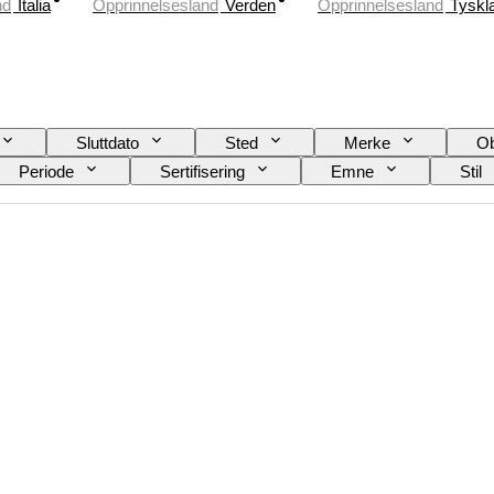
nd
Italia
Opprinnelsesland
Verden
Opprinnelsesland
Tyskl
Sluttdato
Sted
Merke
Ob
Periode
Sertifisering
Emne
Stil
Farge
Solgt av
Kunstner
Attribu