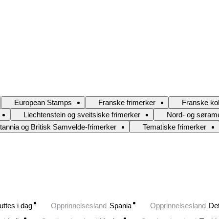
European Stamps
Franske frimerker
Franske kol
Liechtenstein og sveitsiske frimerker
Nord- og sørame
itannia og Britisk Samvelde-frimerker
Tematiske frimerker
uttes i dag
Opprinnelsesland
Spania
Opprinnelsesland
Det