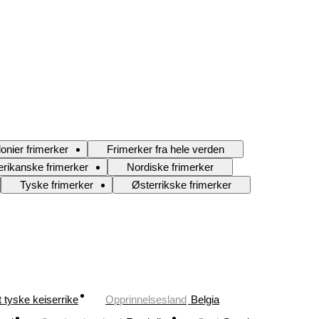
onier frimerker
Frimerker fra hele verden
rikanske frimerker
Nordiske frimerker
Tyske frimerker
Østerrikske frimerker
 tyske keiserrike
Opprinnelsesland
Belgia