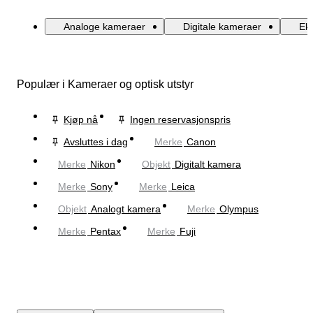
Analoge kameraer
Digitale kameraer
Ek
Populær i Kameraer og optisk utstyr
Kjøp nå
Ingen reservasjonspris
Avsluttes i dag
Merke
Canon
Merke
Nikon
Objekt
Digitalt kamera
Merke
Sony
Merke
Leica
Objekt
Analogt kamera
Merke
Olympus
Merke
Pentax
Merke
Fuji