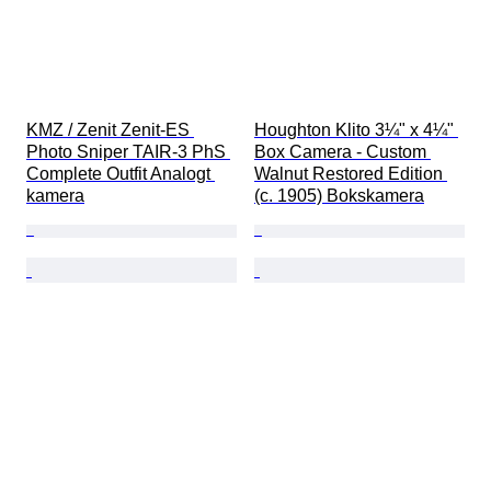
KMZ / Zenit Zenit-ES 
Houghton Klito 3¼" x 4¼" 
Photo Sniper TAIR-3 PhS 
Box Camera - Custom 
Complete Outfit Analogt 
Walnut Restored Edition 
kamera
(c. 1905) Bokskamera