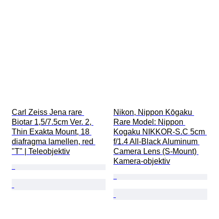
Carl Zeiss Jena rare 
Nikon, Nippon Kōgaku 
Biotar 1,5/7.5cm Ver. 2, 
Rare Model: Nippon 
Thin Exakta Mount, 18 
Kogaku NIKKOR-S.C 5cm 
diafragma lamellen, red 
f/1.4 All-Black Aluminum 
"T" | Teleobjektiv
Camera Lens (S-Mount) 
Kamera-objektiv