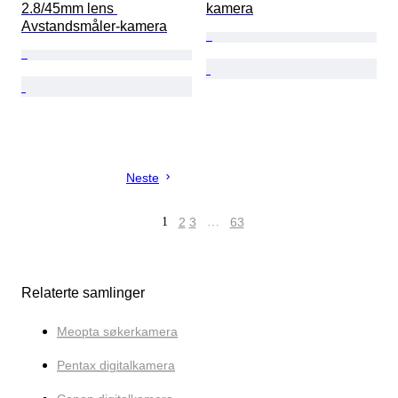
2.8/45mm lens 
kamera
Avstandsmåler-kamera
Neste
1
2
3
…
63
Relaterte samlinger
Meopta søkerkamera
Pentax digitalkamera