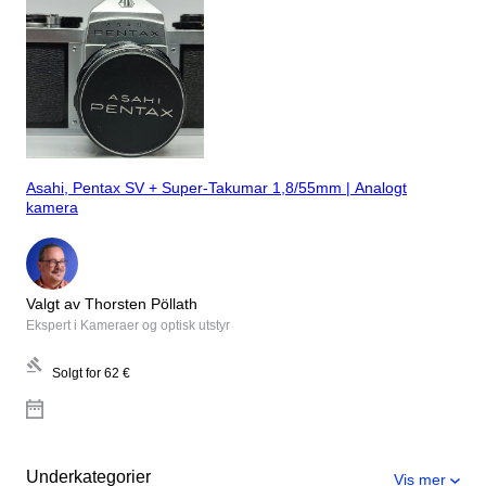
Asahi, Pentax SV + Super-Takumar 1,8/55mm | Analogt
kamera
Valgt av Thorsten Pöllath
Ekspert i Kameraer og optisk utstyr
Solgt for
62 €
Underkategorier
Vis mer