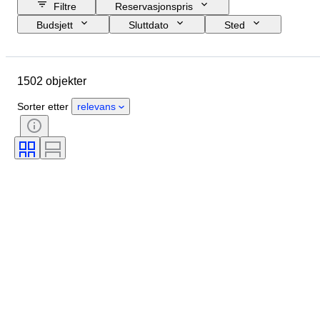
Filtre
Reservasjonspris
Budsjett
Sluttdato
Sted
Merke
Objekt
Opprinnelsesland
Materiale
1502 objekter
Tilstand
Periode
Emne
Stil
Teknikk
Utgave nr
Sorter etter
relevans
Språk
Farge
Objektivmontering
Type videoopptaker
Type mikroskop
Type kikkert
Type teleskop
Type videokamera
Testet og fungerer
Æra
Solgt av
Film type