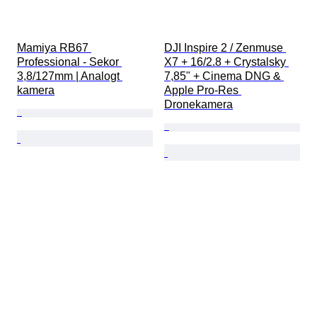
Mamiya RB67 
DJI Inspire 2 / Zenmuse 
Professional - Sekor 
X7 + 16/2.8 + Crystalsky 
3,8/127mm | Analogt 
7,85" + Cinema DNG & 
kamera
Apple Pro-Res 
Dronekamera