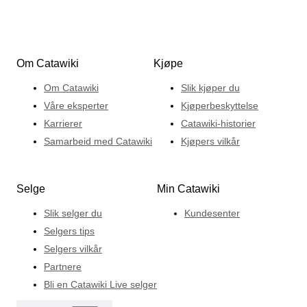
Om Catawiki
Kjøpe
Om Catawiki
Slik kjøper du
Våre eksperter
Kjøperbeskyttelse
Karrierer
Catawiki-historier
Samarbeid med Catawiki
Kjøpers vilkår
Selge
Min Catawiki
Slik selger du
Kundesenter
Selgers tips
Selgers vilkår
Partnere
Bli en Catawiki Live selger