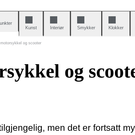
unkter
Kunst
Interiør
Smykker
Klokker
 motorsykkel og scooter
rsykkel og scoot
tilgjengelig, men det er fortsatt m