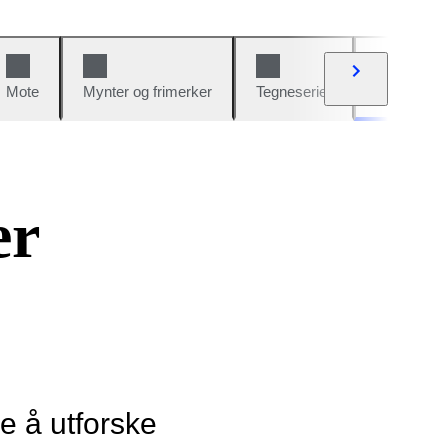
Mote
Mynter og frimerker
Tegneserier
Biler og sy
er
ye å utforske