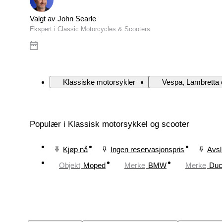
Valgt av John Searle
Ekspert i Classic Motorcycles & Scooters
Klassiske motorsykler
Vespa, Lambretta 
Populær i Klassisk motorsykkel og scooter
Kjøp nå
Ingen reservasjonspris
Avsl
Objekt
Moped
Merke
BMW
Merke
Duc