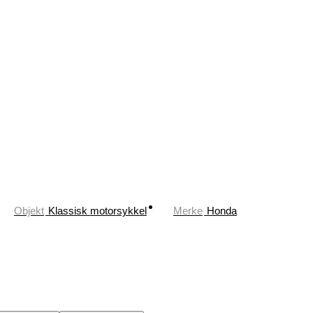
Objekt
Klassisk motorsykkel
Merke
Honda