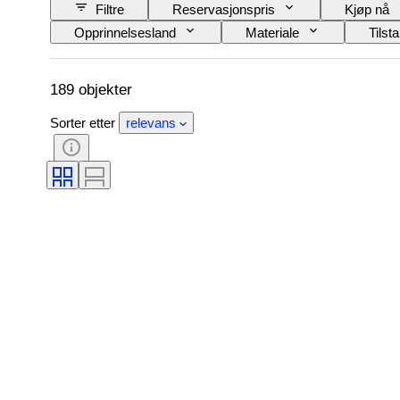
Filtre
Reservasjonspris
Kjøp nå
Opprinnelsesland
Materiale
Tilst
CoC (Samsvarssertifikat)
Original / kopi
189 objekter
Sorter etter
relevans