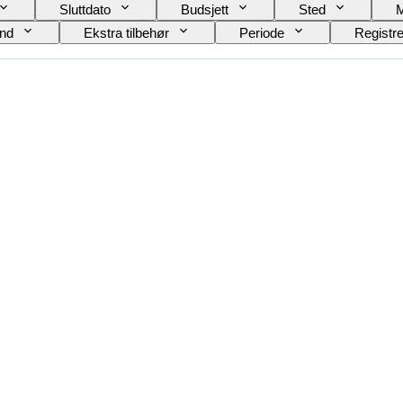
Sluttdato
Budsjett
Sted
and
Ekstra tilbehør
Periode
Registre