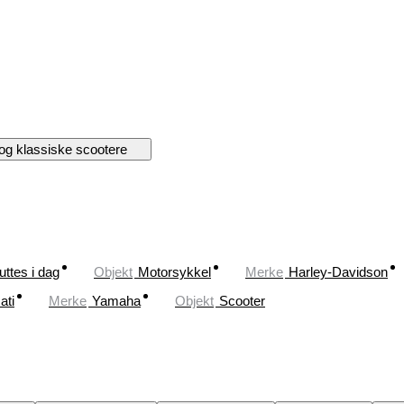
og klassiske scootere
uttes i dag
Objekt
Motorsykkel
Merke
Harley-Davidson
ati
Merke
Yamaha
Objekt
Scooter