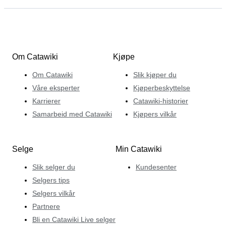
Om Catawiki
Kjøpe
Om Catawiki
Slik kjøper du
Våre eksperter
Kjøperbeskyttelse
Karrierer
Catawiki-historier
Samarbeid med Catawiki
Kjøpers vilkår
Selge
Min Catawiki
Slik selger du
Kundesenter
Selgers tips
Selgers vilkår
Partnere
Bli en Catawiki Live selger