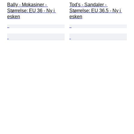
Bally - Mokasiner - 
Tod's - Sandaler - 
Størrelse: EU 36 - Ny i 
Størrelse: EU 36.5 - Ny i 
esken
esken