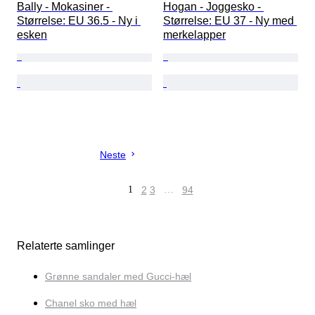
Bally - Mokasiner - 
Hogan - Joggesko - 
Størrelse: EU 36.5 - Ny i 
Størrelse: EU 37 - Ny med 
esken
merkelapper
Neste
1
2
3
…
94
Relaterte samlinger
Grønne sandaler med Gucci-hæl
Chanel sko med hæl