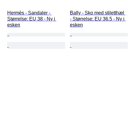
Hermès - Sandaler - 
Bally - Sko med stiletthæl 
Størrelse: EU 38 - Ny i 
- Størrelse: EU 36.5 - Ny i 
esken
esken