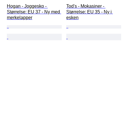
Hogan - Joggesko - 
Tod's - Mokasiner - 
Størrelse: EU 37 - Ny med 
Størrelse: EU 35 - Ny i 
merkelapper
esken