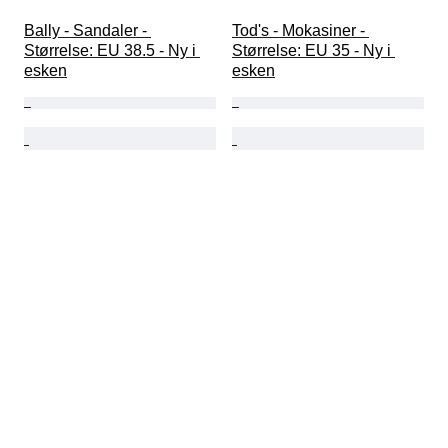
Bally - Sandaler - 
Tod's - Mokasiner - 
Størrelse: EU 38.5 - Ny i 
Størrelse: EU 35 - Ny i 
esken
esken