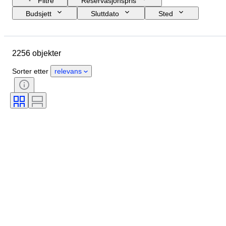
Filtre
Reservasjonspris
Budsjett
Sluttdato
Sted
Merke
Skostørrelse
Objekt
Opprinnelsesland
Materiale
2256 objekter
Kjønn
Tilstand
Signatur
Farge
Æra
Sorter etter
relevans
Tilbehør inkludert
Mønster
Modell