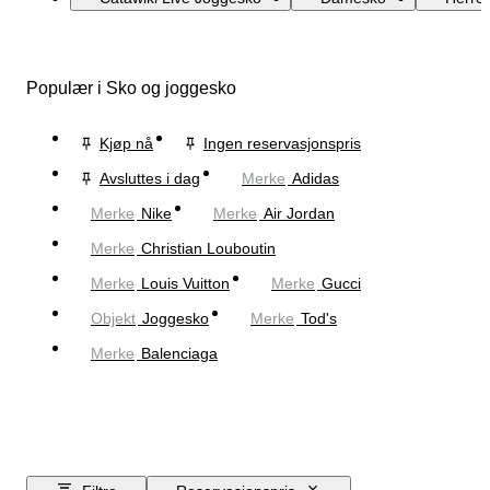
Populær i Sko og joggesko
Kjøp nå
Ingen reservasjonspris
Avsluttes i dag
Merke
Adidas
Merke
Nike
Merke
Air Jordan
Merke
Christian Louboutin
Merke
Louis Vuitton
Merke
Gucci
Objekt
Joggesko
Merke
Tod's
Merke
Balenciaga