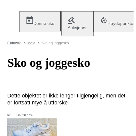
Denne uke
Høydepunkter
Auksjoner
Catawiki
Mote
Sko og joggesko
Sko og joggesko
Dette objektet er ikke lenger tilgjengelig, men det
er fortsatt mye å utforske
NR.
102907798