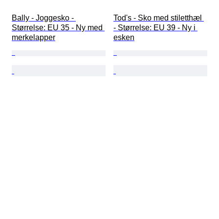
Bally - Joggesko - 
Tod's - Sko med stiletthæl 
Størrelse: EU 35 - Ny med 
- Størrelse: EU 39 - Ny i 
merkelapper
esken