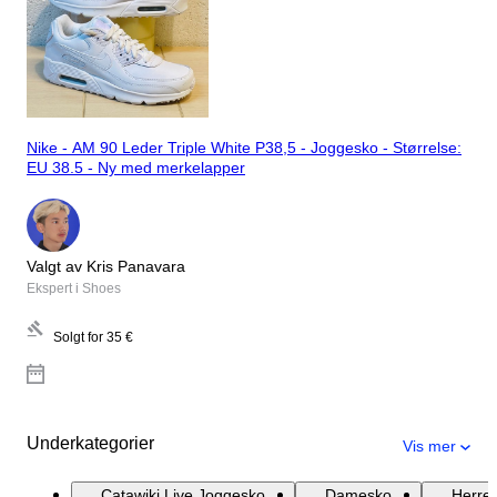
Nike - AM 90 Leder Triple White P38,5 - Joggesko - Størrelse:
EU 38.5 - Ny med merkelapper
Valgt av Kris Panavara
Ekspert i Shoes
Solgt for
35 €
Underkategorier
Vis mer
Catawiki Live Joggesko
Damesko
Herre