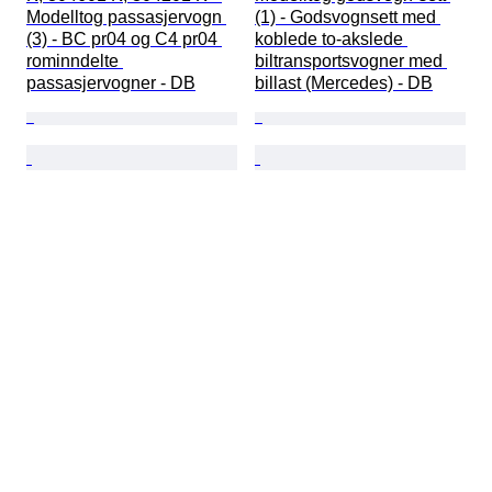
Modelltog passasjervogn 
(1) - Godsvognsett med 
(3) - BC pr04 og C4 pr04 
koblede to-akslede 
rominndelte 
biltransportsvogner med 
passasjervogner - DB
billast (Mercedes) - DB