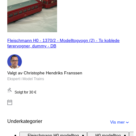
Fleischmann H0 - 1370/2 - Modelltogvogn (2) - To koblede
førervogner, dummy - DB
Valgt av Christophe Hendriks Franssen
Ekspert i Model Trains
Solgt for
30 €
Underkategorier
Vis mer
Fleischmann H0 modelltog
H0 modelltog