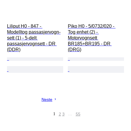
Liliput H0 - 847 - 
Piko H0 - 5/0732/020 - 
Modelltog passasjervogn-
Tog enhet (2) - 
sett (1) - 5-delt 
Motorvognsett 
passasjervognsett - DR 
BR185+BR195 - DR 
(DDR)
(DRG)
Neste
1
2
3
…
55