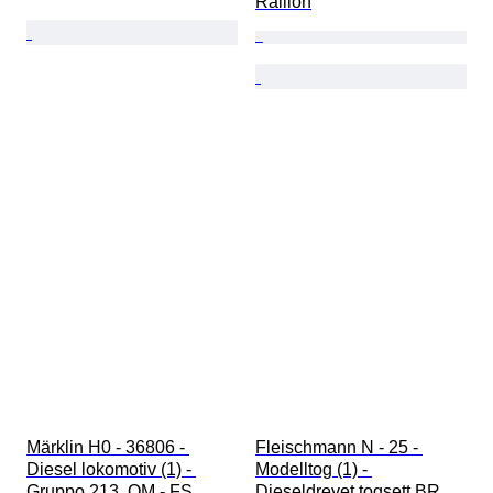
Railion
Märklin H0 - 36806 - 
Fleischmann N - 25 - 
Diesel lokomotiv (1) - 
Modelltog (1) - 
Gruppo 213, OM - FS
Dieseldrevet togsett BR 