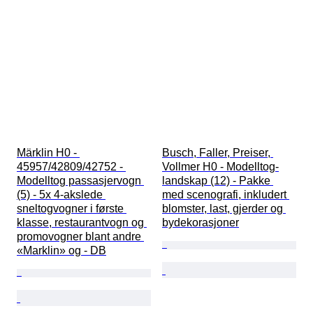
Märklin H0 - 
Busch, Faller, Preiser, 
45957/42809/42752 - 
Vollmer H0 - Modelltog-
Modelltog passasjervogn 
landskap (12) - Pakke 
(5) - 5x 4-akslede 
med scenografi, inkludert 
sneltogvogner i første 
blomster, last, gjerder og 
klasse, restaurantvogn og 
bydekorasjoner
promovogner blant andre 
«Marklin» og - DB