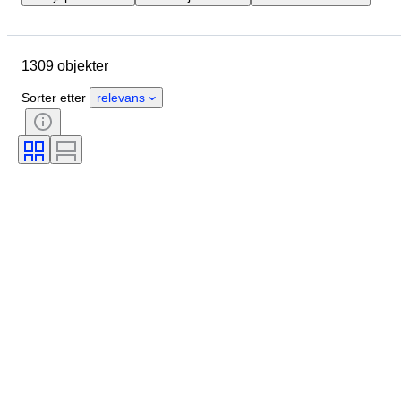
Sted
Merke
Objekt
Opprinnelsesland
Materiale
1309 objekter
Tilstand
Ekstra tilbehør
Periode
Farge
Skala
Sorter etter
relevans
Kontroll
Strømforsyning
Jernbaneselskap
Æra