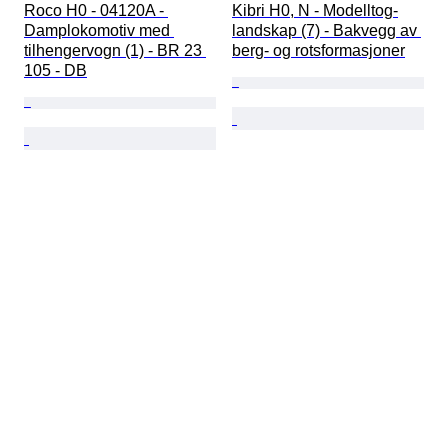
Roco H0 - 04120A - 
Kibri H0, N - Modelltog-
Damplokomotiv med 
landskap (7) - Bakvegg av 
tilhengervogn (1) - BR 23 
berg- og rotsformasjoner
105 - DB