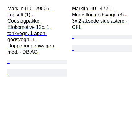
Märklin H0 - 29805 - 
Märklin H0 - 4721 - 
Togsett (1) - 
Modelltog godsvogn (3) - 
Godstogpakke 
3x 2-aksede sidelastere - 
Elokomotive 12x, 1 
CFL
tankvogn, 1 åpen 
godsvogn, 1 
Doppelrungenwagen 
med. - DB AG