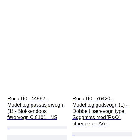
Roco H0 - 44982 - 
Roco H0 - 76420 - 
Modelltog passasjervogn 
Modelltog godsvogn (1) - 
(1) - Blokkendoos 
Dobbelt bærevogn type 
førervogn C 8101 - NS
Sdggmrss med 'P&O' 
tilhengere - AAE