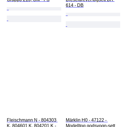
614 - DB
Fleischmann N - 804303 
Märklin H0 - 47122 - 
K, 804601 K, 804201 K - 
Modelltog godsvogn-sett 