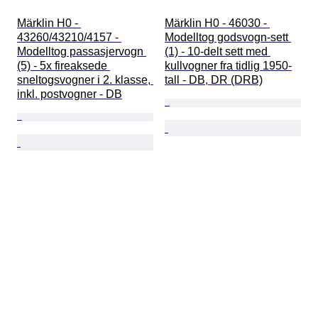
Märklin H0 - 
Märklin H0 - 46030 - 
43260/43210/4157 - 
Modelltog godsvogn-sett 
Modelltog passasjervogn 
(1) - 10-delt sett med 
(5) - 5x fireaksede 
kullvogner fra tidlig 1950-
sneltogsvogner i 2. klasse, 
tall - DB, DR (DRB)
inkl. postvogner - DB