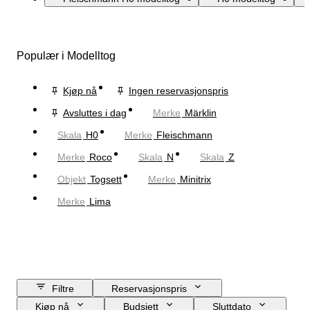
Populær i Modelltog
Kjøp nå
Ingen reservasjonspris
Avsluttes i dag
Merke
Märklin
Skala
H0
Merke
Fleischmann
Merke
Roco
Skala
N
Skala
Z
Objekt
Togsett
Merke
Minitrix
Merke
Lima
Filtre
Reservasjonspris
Kjøp nå
Budsjett
Sluttdato