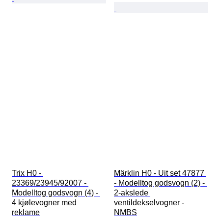
Trix H0 - 
Märklin H0 - Uit set 47877 
23369/23945/92007 - 
- Modelltog godsvogn (2) - 
Modelltog godsvogn (4) - 
2-akslede 
4 kjølevogner med 
ventildekselvogner - 
reklame
NMBS