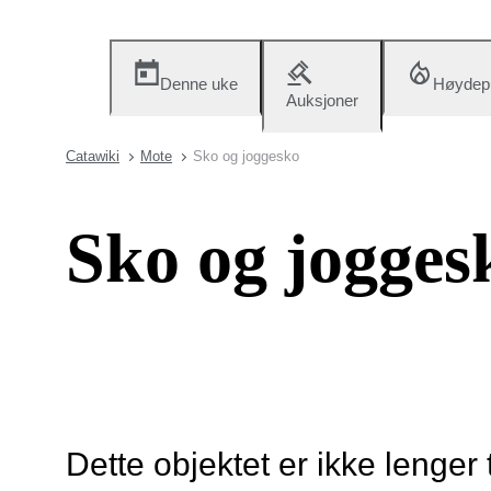
Denne uke
Høydep
Auksjoner
Catawiki
Mote
Sko og joggesko
Sko og jogges
Dette objektet er ikke lenger 