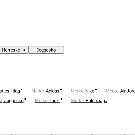
Herresko
Joggesko
uttes i dag
Merke
Adidas
Merke
Nike
Merke
Air Jor
kt
Joggesko
Merke
Tod's
Merke
Balenciaga