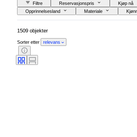
Filtre
Reservasjonspris
Kjøp nå
Opprinnelsesland
Materiale
Kjøn
Mønster
Modell
1509 objekter
Sorter etter
relevans