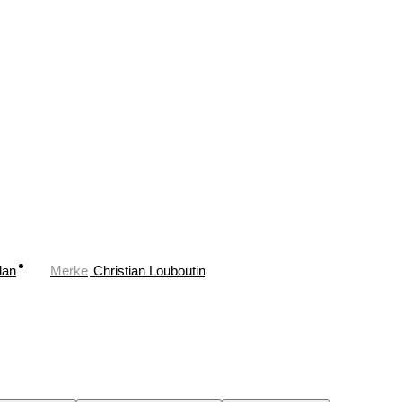
dan
Merke
Christian Louboutin