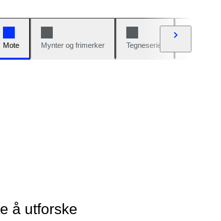
Mote
Mynter og frimerker
Tegneserier
Biler og sy
ye å utforske