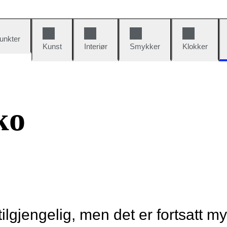
unkter
Kunst
Interiør
Smykker
Klokker
ko
tilgjengelig, men det er fortsatt m