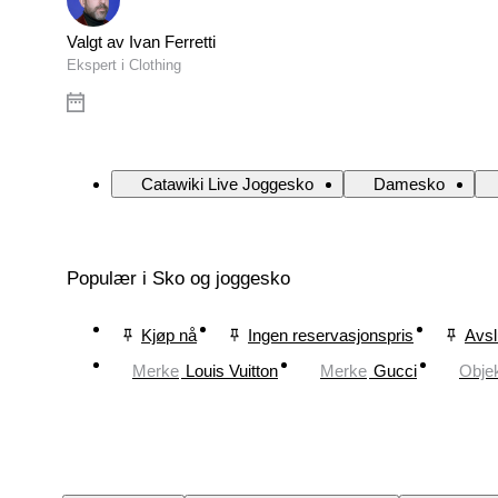
Valgt av Ivan Ferretti
Ekspert i Clothing
Catawiki Live Joggesko
Damesko
Populær i Sko og joggesko
Kjøp nå
Ingen reservasjonspris
Avsl
Merke
Louis Vuitton
Merke
Gucci
Obje