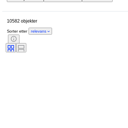
Merke
Eske diameter
Klokkereimens lengde
Objekt
10582 objekter
Opprinnelsesland
Materiale
Kjønn
Tilstand
Periode
Sorter etter
relevans
Sertifisering
Emne
Utgave nr
Språk
Farge
Urverk
Klokkerem materiale
Æra
Power Reserve
Striking
Original / kopi
Automobilia type
Modell