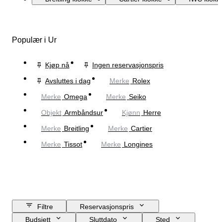
Populær i Ur
Kjøp nå
Ingen reservasjonspris
Avsluttes i dag
Merke
Rolex
Merke
Omega
Merke
Seiko
Objekt
Armbåndsur
Kjønn
Herre
Merke
Breitling
Merke
Cartier
Merke
Tissot
Merke
Longines
Filtre
Reservasjonspris
Budsjett
Sluttdato
Sted