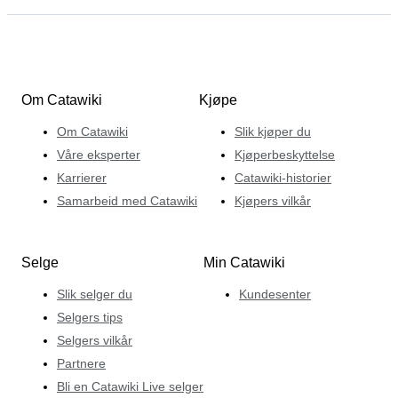
Om Catawiki
Kjøpe
Om Catawiki
Slik kjøper du
Våre eksperter
Kjøperbeskyttelse
Karrierer
Catawiki-historier
Samarbeid med Catawiki
Kjøpers vilkår
Selge
Min Catawiki
Slik selger du
Kundesenter
Selgers tips
Selgers vilkår
Partnere
Bli en Catawiki Live selger