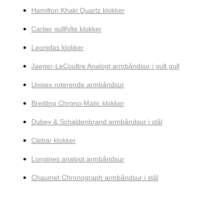
Hamilton Khaki Quartz klokker
Cartier gullfylte klokker
Leonidas klokker
Jaeger-LeCoultre Analogt armbåndsur i gult gull
Unisex roterende armbåndsur
Breitling Chrono-Matic klokker
Dubey & Schaldenbrand armbåndsur i stål
Clebar klokker
Longines analogt armbåndsur
Chaumet Chronograph armbåndsur i stål