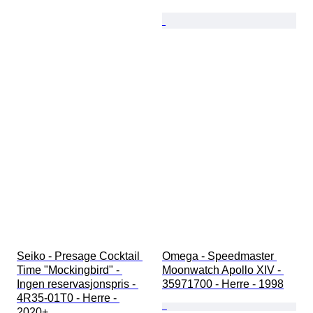
Seiko - Presage Cocktail 
Omega - Speedmaster 
Time "Mockingbird" - 
Moonwatch Apollo XIV - 
Ingen reservasjonspris - 
35971700 - Herre - 1998
4R35-01T0 - Herre - 
2020+ 