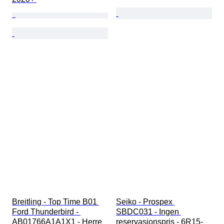
Breitling - Top Time B01 
Seiko - Prospex 
Ford Thunderbird - 
SBDC031 - Ingen 
AB01766A1A1X1 - Herre 
reservasjonspris - 6R15-