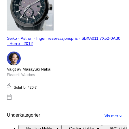
Seiko - Astron - Ingen reservasjonspris - SBXA011 7X52-0AB0
- Herre - 2012
Valgt av Masayuki Nakai
Ekspert i Watches
Solgt for
420 €
Underkategorier
Vis mer
Breitling klokke
Cartier klokke
IWC klokk