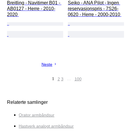
Breitling - Navitimer B01 - 
Seiko - ANA Pilot - Ingen 
AB0127 - Herre - 2010-
reservasjonspris - 7S26-
2020 
0620 - Herre - 2000-2010 
Neste
1
2
3
…
100
Relaterte samlinger
Orator armbåndsur
Hastverk analogt armbåndsur