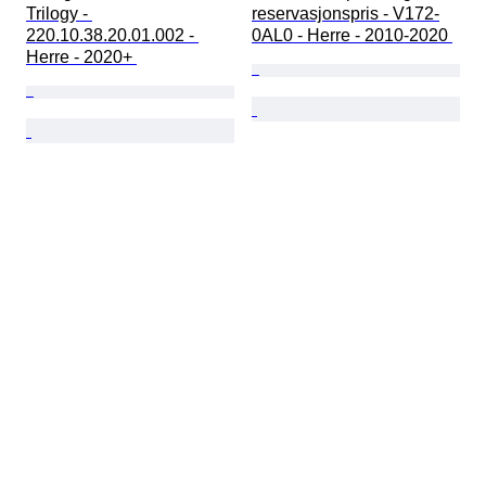
Trilogy - 
reservasjonspris - V172-
220.10.38.20.01.002 - 
0AL0 - Herre - 2010-2020 
Herre - 2020+ 