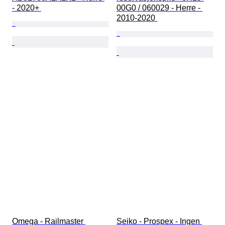
- 2020+ 
00G0 / 060029 - Herre - 
2010-2020 
Omega - Railmaster 
Seiko - Prospex - Ingen 