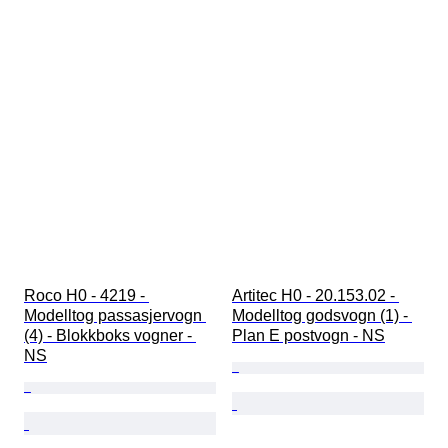
Roco H0 - 4219 - 
Artitec H0 - 20.153.02 - 
Modelltog passasjervogn 
Modelltog godsvogn (1) - 
(4) - Blokkboks vogner - 
Plan E postvogn - NS
NS