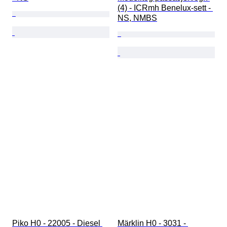
(4) - ICRmh Benelux-sett - 
NS, NMBS
Piko H0 - 22005 - Diesel 
Märklin H0 - 3031 - 