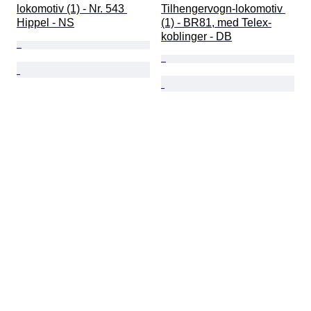
lokomotiv (1) - Nr. 543 
Tilhengervogn-lokomotiv 
Hippel - NS
(1) - BR81, med Telex-
koblinger - DB