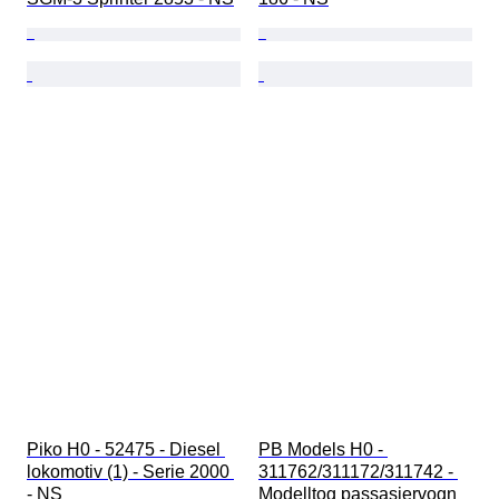
Piko H0 - 52475 - Diesel 
PB Models H0 - 
lokomotiv (1) - Serie 2000 
311762/311172/311742 - 
- NS
Modelltog passasjervogn 