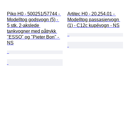
Piko H0 - 500251/57744 - 
Artitec H0 - 20.254.01 - 
Modelltog godsvogn (5) - 
Modelltog passasjervogn 
5 stk. 2-akslede 
(1) - C12c kupévogn - NS
tankvogner med påtrykk 
"ESSO" og "Pieter Bon" - 
NS