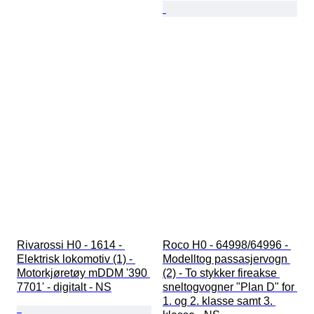
Rivarossi H0 - 1614 - 
Roco H0 - 64998/64996 - 
Elektrisk lokomotiv (1) - 
Modelltog passasjervogn 
Motorkjøretøy mDDM '390 
(2) - To stykker fireakse 
7701' - digitalt - NS
sneltogvogner "Plan D" for 
1. og 2. klasse samt 3. 