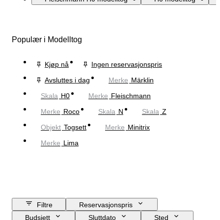
Populær i Modelltog
Kjøp nå
Ingen reservasjonspris
Avsluttes i dag
Merke
Märklin
Skala
H0
Merke
Fleischmann
Merke
Roco
Skala
N
Skala
Z
Objekt
Togsett
Merke
Minitrix
Merke
Lima
Filtre
Reservasjonspris
Budsjett
Sluttdato
Sted