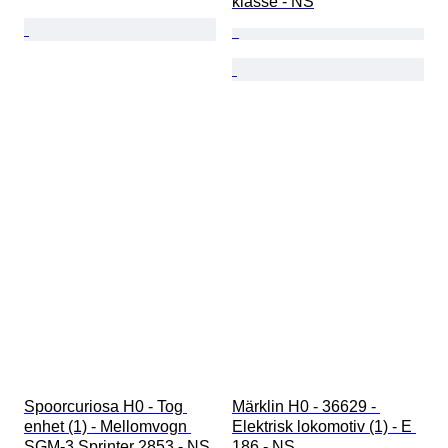
klasse - NS
Spoorcuriosa H0 - Tog 
Märklin H0 - 36629 - 
enhet (1) - Mellomvogn 
Elektrisk lokomotiv (1) - E 
SGM-3 Sprinter 2853 - NS
186 - NS