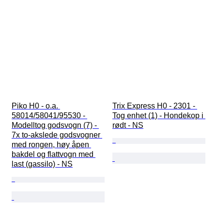
Piko H0 - o.a. 
Trix Express H0 - 2301 - 
58014/58041/95530 - 
Tog enhet (1) - Hondekop i 
Modelltog godsvogn (7) - 
rødt - NS
7x to-akslede godsvogner 
med rongen, høy åpen 
bakdel og flattvogn med 
last (gassilo) - NS