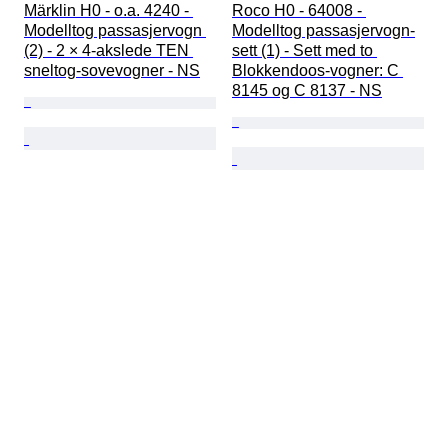
Märklin H0 - o.a. 4240 - 
Roco H0 - 64008 - 
Modelltog passasjervogn 
Modelltog passasjervogn-
(2) - 2 × 4-akslede TEN 
sett (1) - Sett med to 
sneltog-sovevogner - NS
Blokkendoos-vogner: C 
8145 og C 8137 - NS