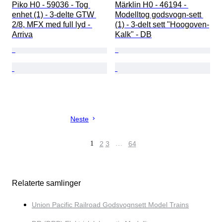
Piko H0 - 59036 - Tog 
Märklin H0 - 46194 - 
enhet (1) - 3-delte GTW 
Modelltog godsvogn-sett 
2/8, MFX med full lyd - 
(1) - 3-delt sett "Hoogoven-
Arriva
Kalk" - DB
Neste
1
2
3
…
64
Relaterte samlinger
Union Pacific Railroad Godsvognsett Model Trains