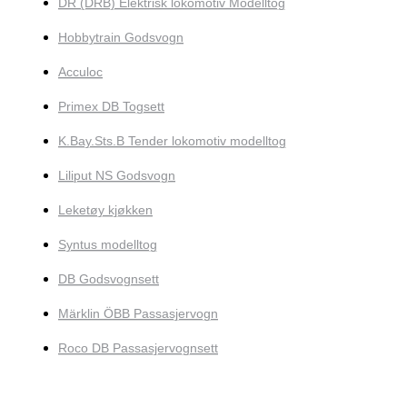
DR (DRB) Elektrisk lokomotiv Modelltog
Hobbytrain Godsvogn
Acculoc
Primex DB Togsett
K.Bay.Sts.B Tender lokomotiv modelltog
Liliput NS Godsvogn
Leketøy kjøkken
Syntus modelltog
DB Godsvognsett
Märklin ÖBB Passasjervogn
Roco DB Passasjervognsett