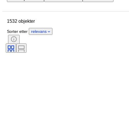
Merke
Objekt
Opprinnelsesland
Materiale
1532 objekter
Tilstand
Ekstra tilbehør
Periode
Emne
Stil
Sorter etter
relevans
Farge
Skala
Kontroll
Strømforsyning
Jernbaneselskap
Æra
Original / kopi