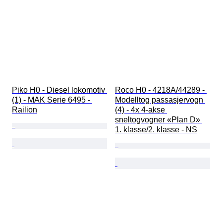
Piko H0 - Diesel lokomotiv 
Roco H0 - 4218A/44289 - 
(1) - MAK Serie 6495 - 
Modelltog passasjervogn 
Railion
(4) - 4x 4-akse 
sneltogvogner «Plan D» 
1. klasse/2. klasse - NS