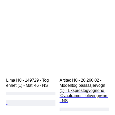
Lima H0 - 149729 - Tog 
Artitec H0 - 20.260.02 - 
enhet (1) - Mat '46 - NS
Modelltog passasjervogn 
(1) - Eksprestogvognene 
'Ovaalramer' i olivengrønn 
- NS