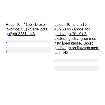
Roco H0 - 4155 - Diesel 
Liliput H0 - o.a. 216 
lokomotiv (1) - Serie 2200 
40/253 45 - Modelltog 
gul/grå 2231 - NS
godsvogn (9) - 9x 2-
akslede godsvogner med 
høy åpen kasse, lukket 
godsvogn og flatvogn med 
last - NS