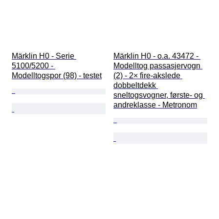
Märklin H0 - Serie 
Märklin H0 - o.a. 43472 - 
5100/5200 - 
Modelltog passasjervogn 
Modelltogspor (98) - testet
(2) - 2× fire-akslede 
dobbeltdekk 
sneltogsvogner, første- og 
andreklasse - Metronom