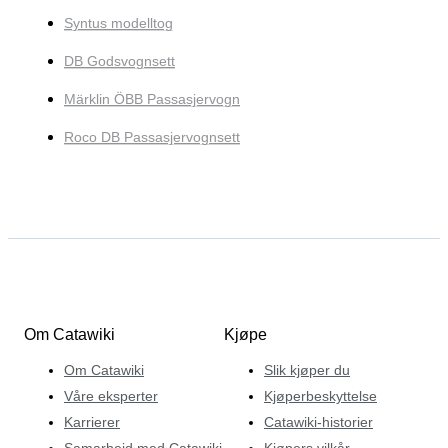
Syntus modelltog
DB Godsvognsett
Märklin ÖBB Passasjervogn
Roco DB Passasjervognsett
Om Catawiki
Kjøpe
Om Catawiki
Slik kjøper du
Våre eksperter
Kjøperbeskyttelse
Karrierer
Catawiki-historier
Samarbeid med Catawiki
Kjøpers vilkår