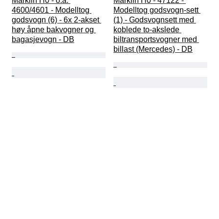
Märklin H0 - o.a. 
Märklin H0 - 47122 - 
4600/4601 - Modelltog 
Modelltog godsvogn-sett 
godsvogn (6) - 6x 2-akset 
(1) - Godsvognsett med 
høy åpne bakvogner og 
koblede to-akslede 
bagasjevogn - DB
biltransportsvogner med 
billast (Mercedes) - DB