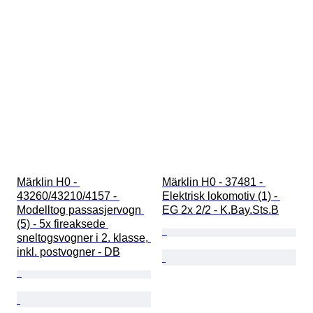
Märklin H0 - 
Märklin H0 - 37481 - 
43260/43210/4157 - 
Elektrisk lokomotiv (1) - 
Modelltog passasjervogn 
EG 2x 2/2 - K.Bay.Sts.B
(5) - 5x fireaksede 
sneltogsvogner i 2. klasse, 
inkl. postvogner - DB