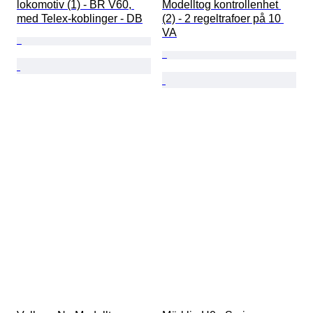
lokomotiv (1) - BR V60, 
Modelltog kontrollenhet 
med Telex-koblinger - DB
(2) - 2 regeltrafoer på 10 
VA