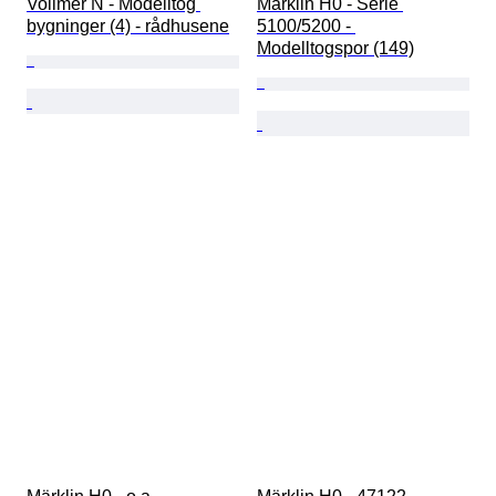
Vollmer N - Modelltog 
Märklin H0 - Serie 
bygninger (4) - rådhusene
5100/5200 - 
Modelltogspor (149)