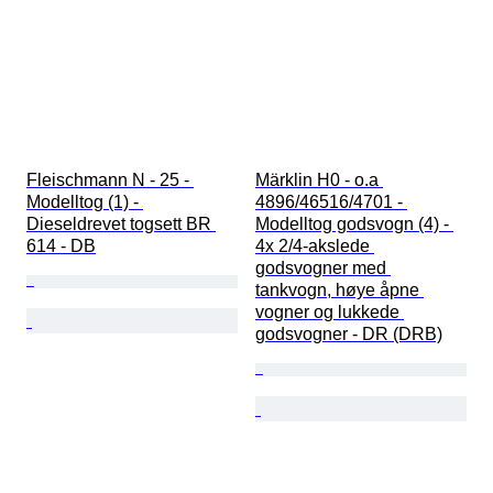
Fleischmann N - 25 - 
Märklin H0 - o.a 
Modelltog (1) - 
4896/46516/4701 - 
Dieseldrevet togsett BR 
Modelltog godsvogn (4) - 
614 - DB
4x 2/4-akslede 
godsvogner med 
tankvogn, høye åpne 
vogner og lukkede 
godsvogner - DR (DRB)