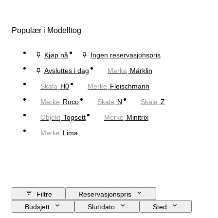
Populær i Modelltog
Kjøp nå
Ingen reservasjonspris
Avsluttes i dag
Merke
Märklin
Skala
H0
Merke
Fleischmann
Merke
Roco
Skala
N
Skala
Z
Objekt
Togsett
Merke
Minitrix
Merke
Lima
Filtre
Reservasjonspris
Budsjett
Sluttdato
Sted