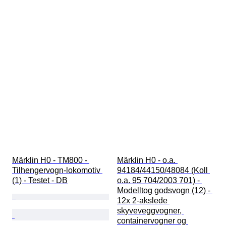
Märklin H0 - TM800 - 
Märklin H0 - o.a. 
Tilhengervogn-lokomotiv 
94184/44150/48084 (Koll 
(1) - Testet - DB
o.a. 95 704/2003 701) - 
Modelltog godsvogn (12) - 
12x 2-akslede 
skyveveggvogner, 
containervogner og 