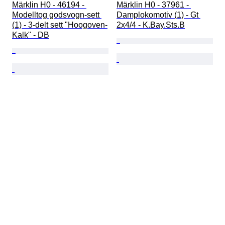
Märklin H0 - 46194 - 
Märklin H0 - 37961 - 
Modelltog godsvogn-sett 
Damplokomotiv (1) - Gt 
(1) - 3-delt sett "Hoogoven-
2x4/4 - K.Bay.Sts.B
Kalk" - DB