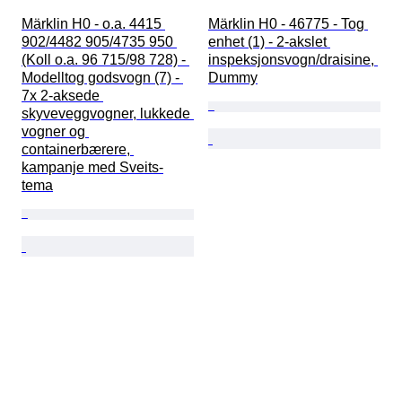
Märklin H0 - o.a. 4415 
Märklin H0 - 46775 - Tog 
902/4482 905/4735 950 
enhet (1) - 2-akslet 
(Koll o.a. 96 715/98 728) - 
inspeksjonsvogn/draisine, 
Modelltog godsvogn (7) - 
Dummy
7x 2-aksede 
skyveveggvogner, lukkede 
vogner og 
containerbærere, 
kampanje med Sveits-
tema