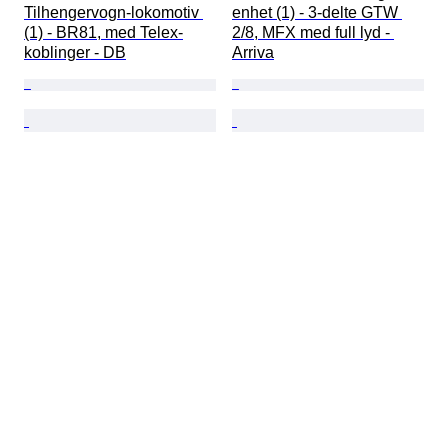
Tilhengervogn-lokomotiv 
enhet (1) - 3-delte GTW 
(1) - BR81, med Telex-
2/8, MFX med full lyd - 
koblinger - DB
Arriva