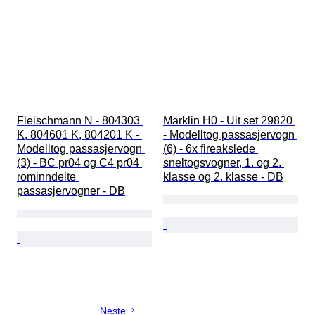
Fleischmann N - 804303 
Märklin H0 - Uit set 29820 
K, 804601 K, 804201 K - 
- Modelltog passasjervogn 
Modelltog passasjervogn 
(6) - 6x fireakslede 
(3) - BC pr04 og C4 pr04 
sneltogsvogner, 1. og 2. 
rominndelte 
klasse og 2. klasse - DB
passasjervogner - DB
Neste