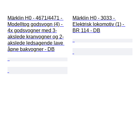
Märklin H0 - 4671/4471 - 
Märklin H0 - 3033 - 
Modelltog godsvogn (4) - 
Elektrisk lokomotiv (1) - 
4x godsvogner med 3-
BR 114 - DB
akslede kranvogner og 2-
akslede ledsagende lave 
åpne bakvogner - DB