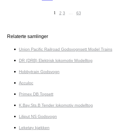
1
2
3
…
63
Relaterte samlinger
Union Pacific Railroad Godsvognsett Model Trains
DR (DRB) Elektrisk lokomotiv Modelltog
Hobbytrain Godsvogn
Acculoc
Primex DB Togsett
K.Bay.Sts.B Tender lokomotiv modelltog
Liliput NS Godsvogn
Leketøy kjøkken