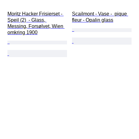
Moritz Hacker Frisierset - 
Scailmont - Vase -  pique 
Speil (2)  - Glass, 
fleur - Opalin glass
Messing, Forsølvet, Wien 
omkring 1900