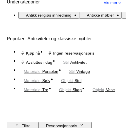
Underkategorier
Vis mer
Antikk religiøs innredning
Antikke møbler
Populær i Antikviteter og klassiske møbler
Kjøp nå
Ingen reservasjonspris
Avsluttes i dag
Stil
Antikvitet
Materiale
Porselen
Stil
Vintage
Materiale
Sølv
Objekt
Stol
Materiale
Tre
Objekt
Skap
Objekt
Vase
Filtre
Reservasjonspris