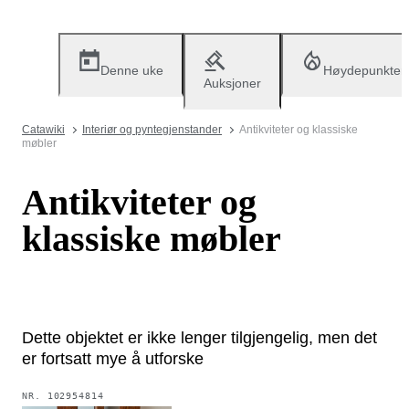
Denne uke
Høydepunkter
Auksjoner
Catawiki
Interiør og pyntegjenstander
Antikviteter og klassiske
møbler
Antikviteter og
klassiske møbler
Dette objektet er ikke lenger tilgjengelig, men det
er fortsatt mye å utforske
NR.
102954814