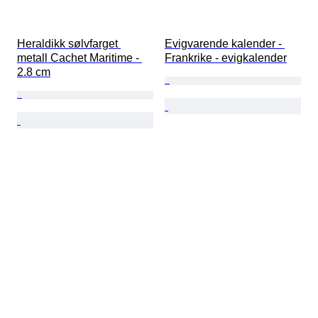
Heraldikk sølvfarget 
Evigvarende kalender - 
metall Cachet Maritime - 
Frankrike - evigkalender
2.8 cm