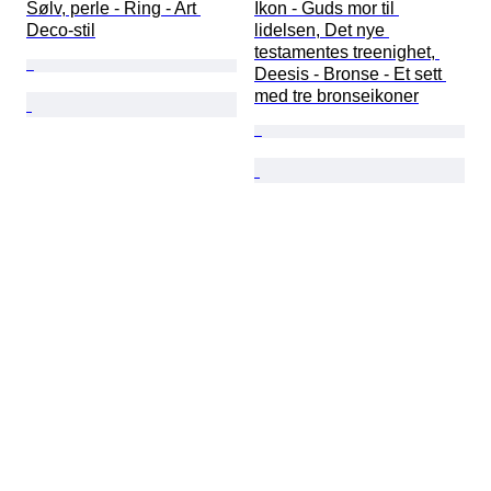
Sølv, perle - Ring - Art 
Ikon - Guds mor til 
Deco-stil
lidelsen, Det nye 
testamentes treenighet, 
Deesis - Bronse - Et sett 
med tre bronseikoner