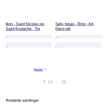
Ikon - Saint Nicolas og 
Sølv, topas - Ring - Art 
Saint Eustache - Tre
Deco-stil
Neste
1
2
3
…
76
Relaterte samlinger