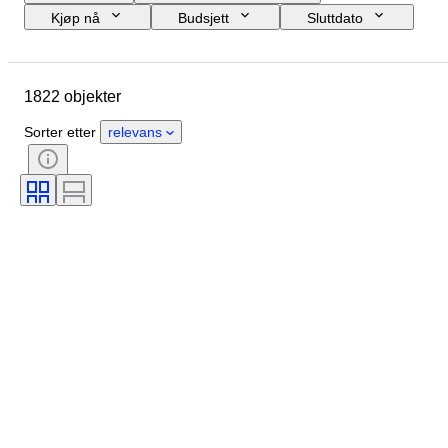
Kjøp nå
Budsjett
Sluttdato
Sted
Størrelse
Mål
Merke
Objekt
1822 objekter
Opprinnelsesland
Materiale
Kjønn
Tilstand
Periode
Sorter etter
relevans
Sertifisering
Emne
Stil
Signatur
Farge
Urverk
Striking
Type klokke
Power Reserve
Eske diameter
Original / kopi
Æra
Designer
Proveniens