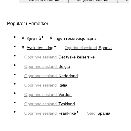
Populær i Frimerker
Kjøp nå
Ingen reservasjonspris
Avsluttes i dag
Opprinnelsesland
Spania
Opprinnelsesland
Det tyske keiserrike
Opprinnelsesland
Belgia
Opprinnelsesland
Nederland
Opprinnelsesland
Italia
Opprinnelsesland
Verden
Opprinnelsesland
Tyskland
Opprinnelsesland
Frankrike
Sted
Spania