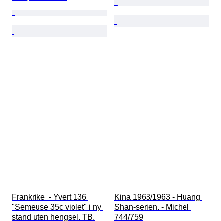
Frankrike  - Yvert 136 
Kina 1963/1963 - Huang 
"Semeuse 35c violet" i ny 
Shan-serien. - Michel 
stand uten hengsel. TB.
744/759