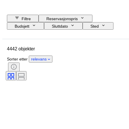
Filtre
Reservasjonspris
Budsjett
Sluttdato
Sted
Merke
Objekt
Opprinnelsesland
Materiale
4442 objekter
Kjønn
Tilstand
Periode
Sertifisering
Emne
Stil
Sorter etter
relevans
Teknikk
Signatur
Binding
Utgave nr
Språk
Farge
Solgt av
Kunstner
Attribusjon
Æra