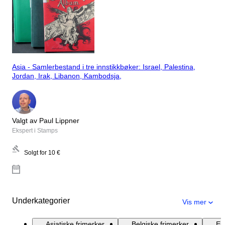
Asia - Samlerbestand i tre innstikkbøker: Israel, Palestina,
Jordan, Irak, Libanon, Kambodsja,
Valgt av Paul Lippner
Ekspert i Stamps
Solgt for
10 €
Underkategorier
Vis mer
Asiatiske frimerker
Belgiske frimerker
Eu