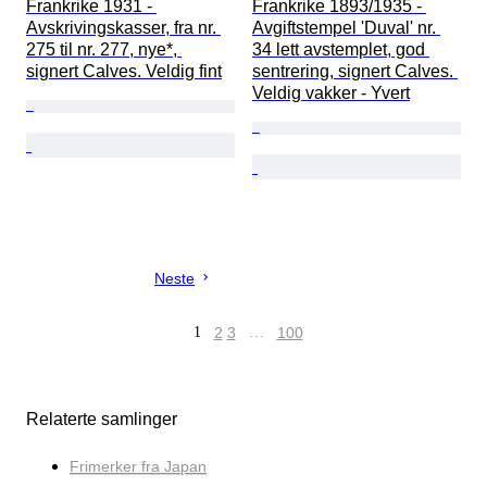
Frankrike 1931 - 
Frankrike 1893/1935 - 
Avskrivingskasser, fra nr. 
Avgiftstempel 'Duval' nr. 
275 til nr. 277, nye*, 
34 lett avstemplet, god 
signert Calves. Veldig fint
sentrering, signert Calves. 
Veldig vakker - Yvert
Neste
1
2
3
…
100
Relaterte samlinger
Frimerker fra Japan