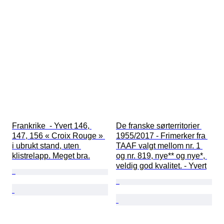
Frankrike  - Yvert 146, 
De franske sørterritorier 
147, 156 « Croix Rouge » 
1955/2017 - Frimerker fra 
i ubrukt stand, uten 
TAAF valgt mellom nr. 1 
klistrelapp. Meget bra.
og nr. 819, nye** og nye*, 
veldig god kvalitet. - Yvert