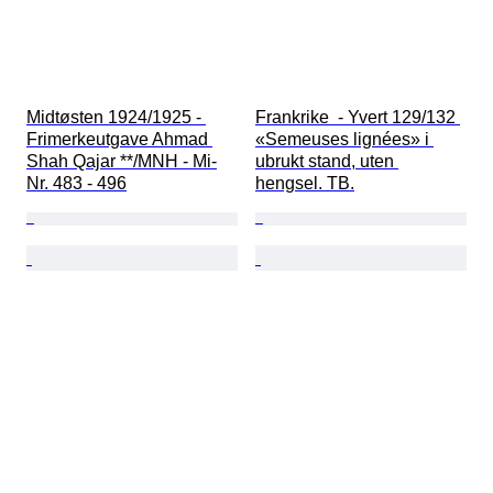
Midtøsten 1924/1925 - 
Frankrike  - Yvert 129/132 
Frimerkeutgave Ahmad 
«Semeuses lignées» i 
Shah Qajar **/MNH - Mi-
ubrukt stand, uten 
Nr. 483 - 496
hengsel. TB.