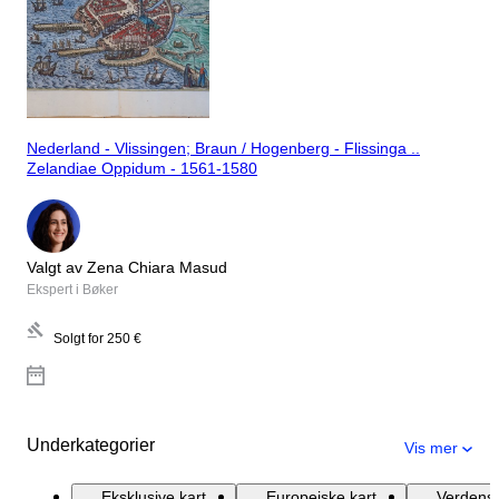
Nederland - Vlissingen; Braun / Hogenberg - Flissinga ..
Zelandiae Oppidum - 1561-1580
Valgt av Zena Chiara Masud
Ekspert i Bøker
Solgt for
250 €
Underkategorier
Vis mer
Eksklusive kart
Europeiske kart
Verdensk