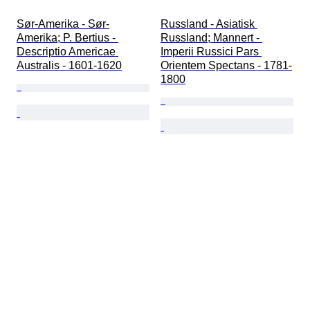
Sør-Amerika - Sør-
Russland - Asiatisk 
Amerika; P. Bertius - 
Russland; Mannert - 
Descriptio Americae 
Imperii Russici Pars 
Australis - 1601-1620
Orientem Spectans - 1781-
1800