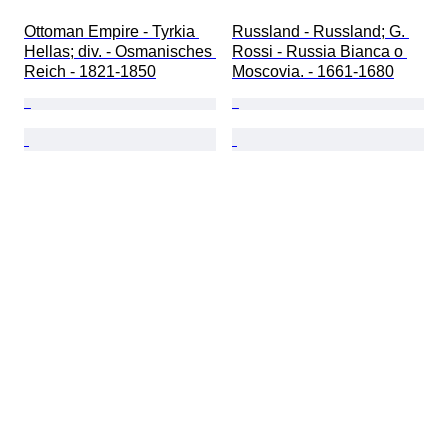
Ottoman Empire - Tyrkia 
Russland - Russland; G. 
Hellas; div. - Osmanisches 
Rossi - Russia Bianca o 
Reich - 1821-1850
Moscovia. - 1661-1680