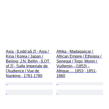
Asia - [Lodd på 2] - Asia / 
Afrika - Madagascar / 
Kina / Korea / Japan / 
African Empire / Ethiopia / 
Beijing; J.N. Bellin - [LOT 
Senegal / Togo; Monin / 
of 2] - Salle Imperiale de 
Vuillemin - (1853) - 
l'Audience / Vue de 
Afrique..... 1853 - 1851-
Nanking - 1761-1780
1860