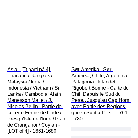
Asia - [Et parti på 4] 
Sør-Amerika - Sør-
Thailand / Bangkok / 
Amerika, Chile, Argentina, 
Malaysia / India / 
Patagonia, Ildlandet; 
Indonesia / Vietnam / Sri 
Rigobert Bonne - Carte du 
Lanka / Cambodia; Alain 
Chili Depuis le Sud du 
Manesson Mallet / J. 
Perou, Jusqu'au Cap Horn 
Nicolas Bellin - Partie de 
avec Partie des Regions 
la Terre Ferme de l'Inde / 
qui en Sont a L'Est - 1761-
Presqu'Isle de l'Inde / Plan 
1780
de Cranganor / Coylan - 
[LOT of 4] - 1661-1680