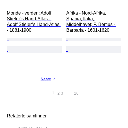
Monde - verden; Adolf 
Afrika - Nord-Afrika, 
Stieler’s Hand‑Atlas - 
Spania, Italia, 
Adolf Stieler’s Hand‑Atlas 
Middelhavet; P. Bertius - 
- 1881-1900
Barbaria - 1601-1620
Neste
1
2
3
…
16
Relaterte samlinger