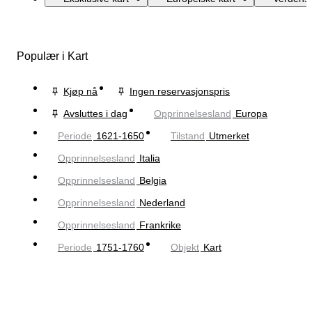
Populær i Kart
Kjøp nå
Ingen reservasjonspris
Avsluttes i dag
Opprinnelsesland
Europa
Periode
1621-1650
Tilstand
Utmerket
Opprinnelsesland
Italia
Opprinnelsesland
Belgia
Opprinnelsesland
Nederland
Opprinnelsesland
Frankrike
Periode
1751-1760
Objekt
Kart