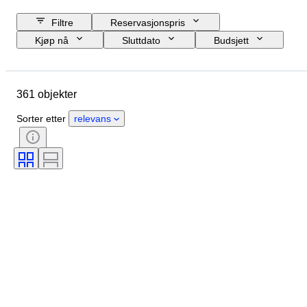
Filtre
Reservasjonspris
Kjøp nå
Sluttdato
Budsjett
Sted
Størrelse
Mål
Objekt
Opprinnelsesland
361 objekter
Materiale
Tilstand
Periode
Emne
Teknikk
Signatur
Sorter etter
relevans
Binding
Utgave nr
Språk
Farge
Original / kopi
Solgt av
Æra