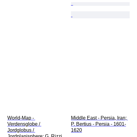
World-Map - 
Middle East - Persia, Iran; 
Verdensglobe / 
P. Bertius - Persia - 1601-
Jordglobus / 
1620
Jordplanisphere; G. Rizzi 