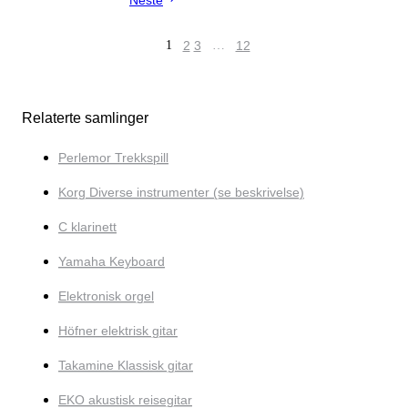
Neste
1
2
3
…
12
Relaterte samlinger
Perlemor Trekkspill
Korg Diverse instrumenter (se beskrivelse)
C klarinett
Yamaha Keyboard
Elektronisk orgel
Höfner elektrisk gitar
Takamine Klassisk gitar
EKO akustisk reisegitar