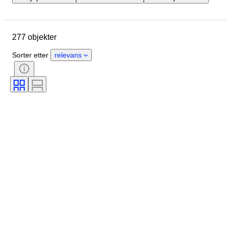
Sted
Merke
Objekt
Opprinnelsesland
Materiale
277 objekter
Tilstand
Ekstra tilbehør
Periode
Stil
Æra
Sorter etter
relevans
Testet og fungerer