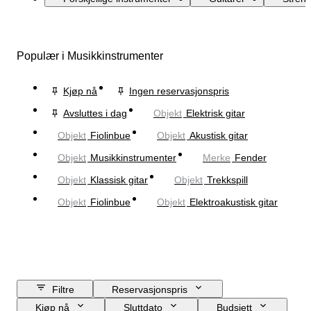
Populær i Musikkinstrumenter
Kjøp nå
Ingen reservasjonspris
Avsluttes i dag
Objekt
Elektrisk gitar
Objekt
Fiolinbue
Objekt
Akustisk gitar
Objekt
Musikkinstrumenter
Merke
Fender
Objekt
Klassisk gitar
Objekt
Trekkspill
Objekt
Fiolinbue
Objekt
Elektroakustisk gitar
Filtre
Reservasjonspris
Kjøp nå
Sluttdato
Budsjett