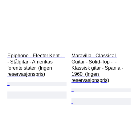
Epiphone - Elector Kent -  
Maravilla - Classical 
- Stålgitar - Amerikas 
Guitar - Solid-Top -  - 
forente stater  (Ingen 
Klassisk gitar - Spania - 
reservasjonspris)
1960  (Ingen 
reservasjonspris)