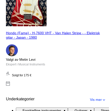
Hondo (Fame) - H-7600 VHT - Van Halen Stripe - - Elektrisk
gitar - Japan - 1980
Valgt av Metin Levi
Ekspert i Musical Instruments
Solgt for
175 €
Underkategorier
Vis mer
Forskjellige instrumenter
Guitarer
Stren