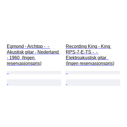
Egmond - Archtop -  - 
Recording King - King 
Akustisk gitar - Nederland 
RPS-7-E-TS -  - 
- 1960  (Ingen 
Elektroakustisk gitar  
reservasjonspris)
(Ingen reservasjonspris)