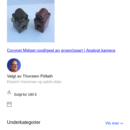
Coronet Midget rood/geel an groen/zwart | Analogt kamera
Valgt av Thorsten Pöllath
Ekspert i Kameraer og optisk utstyr
Solgt for
180 €
Underkategorier
Vis mer