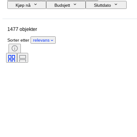
Kjøp nå
Budsjett
Sluttdato
Sted
Merke
Objekt
Opprinnelsesland
Materiale
1477 objekter
Tilstand
Periode
Emne
Stil
Teknikk
Binding
Sorter etter
relevans
Utgave nr
Objektivmontering
Type videoopptaker
Type videokamera
Type teleskop
Type mikroskop
Solgt av
Type kikkert
Æra
Film type
Testet og fungerer
Designer