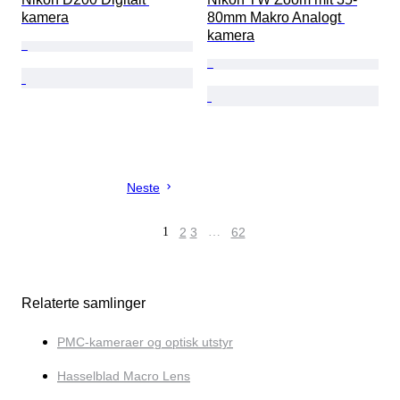
kamera
80mm Makro Analogt 
kamera
Neste
1
2
3
…
62
Relaterte samlinger
PMC-kameraer og optisk utstyr
Hasselblad Macro Lens