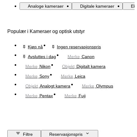
Analoge kameraer
Digitale kameraer
Ek
Populær i Kameraer og optisk utstyr
Kjøp nå
Ingen reservasjonspris
Avsluttes i dag
Merke
Canon
Merke
Nikon
Objekt
Digitalt kamera
Merke
Sony
Merke
Leica
Objekt
Analogt kamera
Merke
Olympus
Merke
Pentax
Merke
Fuji
Filtre
Reservasjonspris