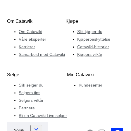
Om Catawiki
Kjøpe
Om Catawiki
Slik kjøper du
Våre eksperter
Kjøperbeskyttelse
Karrierer
Catawiki-historier
Samarbeid med Catawiki
Kjøpers vilkår
Selge
Min Catawiki
Slik selger du
Kundesenter
Selgers tips
Selgers vilkår
Partnere
Bli en Catawiki Live selger