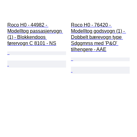
Roco H0 - 44982 - 
Roco H0 - 76420 - 
Modelltog passasjervogn 
Modelltog godsvogn (1) - 
(1) - Blokkendoos 
Dobbelt bærevogn type 
førervogn C 8101 - NS
Sdggmrss med 'P&O' 
tilhengere - AAE