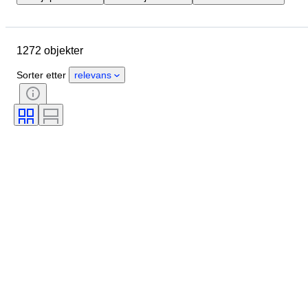
Sted
Merke
Objekt
Opprinnelsesland
Materiale
1272 objekter
Tilstand
Ekstra tilbehør
Periode
Farge
Skala
Sorter etter
relevans
Kontroll
Strømforsyning
Jernbaneselskap
Æra