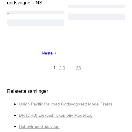
godsvogner - NS
Neste
1
2
3
…
53
Relaterte samlinger
Union Pacific Railroad Godsvognsett Model Trains
DR (DRB) Elektrisk lokomotiv Modelltog
Hobbytrain Godsvogn