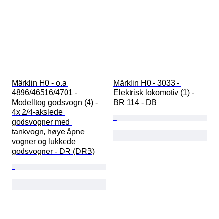
Märklin H0 - o.a 
Märklin H0 - 3033 - 
4896/46516/4701 - 
Elektrisk lokomotiv (1) - 
Modelltog godsvogn (4) - 
BR 114 - DB
4x 2/4-akslede 
godsvogner med 
tankvogn, høye åpne 
vogner og lukkede 
godsvogner - DR (DRB)