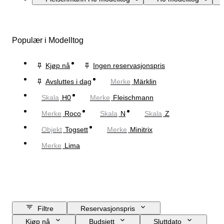
Populær i Modelltog
Kjøp nå
Ingen reservasjonspris
Avsluttes i dag
Merke
Märklin
Skala
H0
Merke
Fleischmann
Merke
Roco
Skala
N
Skala
Z
Objekt
Togsett
Merke
Minitrix
Merke
Lima
Filtre
Reservasjonspris
Kjøp nå
Budsjett
Sluttdato