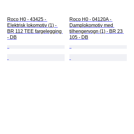
Roco H0 - 43425 - 
Roco H0 - 04120A - 
Elektrisk lokomotiv (1) - 
Damplokomotiv med 
BR 112 TEE fargelegging 
tilhengervogn (1) - BR 23 
- DB
105 - DB