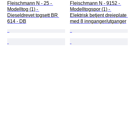
Fleischmann N - 25 - 
Fleischmann N - 9152 - 
Modelltog (1) - 
Modelltogspor (1) - 
Dieseldrevet togsett BR 
Elektrisk betjent dreieplate 
614 - DB
med 8 innganger/utganger