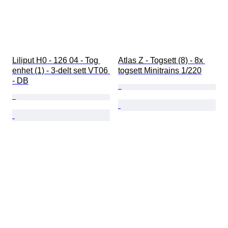
Liliput H0 - 126 04 - Tog 
Atlas Z - Togsett (8) - 8x 
enhet (1) - 3-delt sett VT06 
togsett Minitrains 1/220
- DB