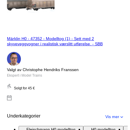
Märklin H0 - 47352 - Modelltog (1) - Sett med 2
skyveveggvogner i realistisk værslitt utførelse. - SBB
Valgt av Christophe Hendriks Franssen
Ekspert i Model Trains
Solgt for
45 €
Underkategorier
Vis mer
Fleischmann H0 modelltog
H0 modelltog