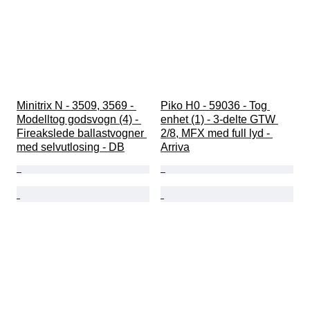
Minitrix N - 3509, 3569 - 
Piko H0 - 59036 - Tog 
Modelltog godsvogn (4) - 
enhet (1) - 3-delte GTW 
Fireakslede ballastvogner 
2/8, MFX med full lyd - 
med selvutlosing - DB
Arriva