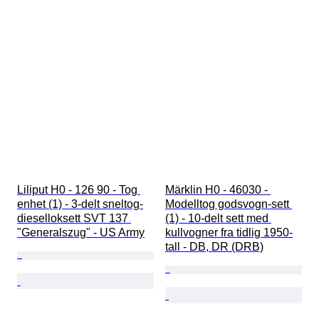
Liliput H0 - 126 90 - Tog 
Märklin H0 - 46030 - 
enhet (1) - 3-delt sneltog-
Modelltog godsvogn-sett 
dieselloksett SVT 137 
(1) - 10-delt sett med 
"Generalszug" - US Army
kullvogner fra tidlig 1950-
tall - DB, DR (DRB)