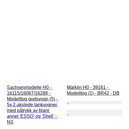
Sachsenmodelle H0 - 
Märklin H0 - 39161 - 
16115/16067/16288 - 
Modelltog (1) - BR42 - DB
Modelltog godsvogn (5) - 
5x 2-akslede tankvogner 
med påtrykk av blant 
annet 'ESSO' og 'Shell' - 
NS