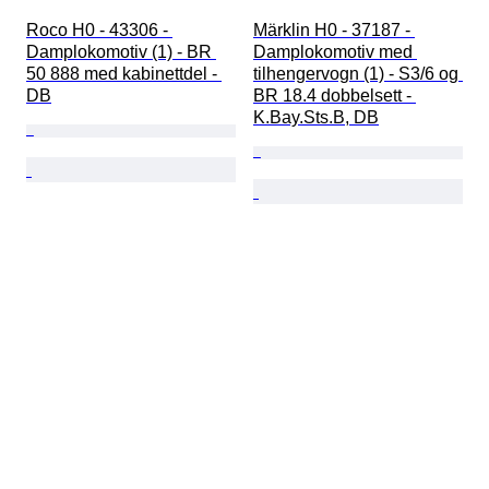
Roco H0 - 43306 - 
Märklin H0 - 37187 - 
Damplokomotiv (1) - BR 
Damplokomotiv med 
50 888 med kabinettdel - 
tilhengervogn (1) - S3/6 og 
DB
BR 18.4 dobbelsett - 
K.Bay.Sts.B, DB