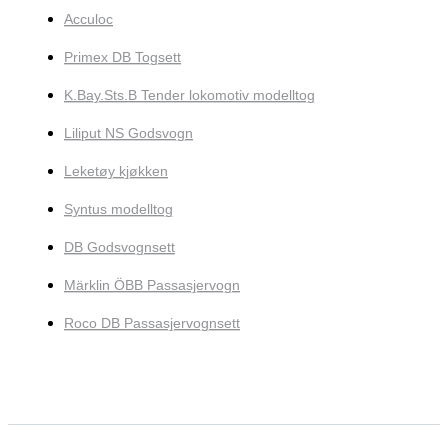
Acculoc
Primex DB Togsett
K.Bay.Sts.B Tender lokomotiv modelltog
Liliput NS Godsvogn
Leketøy kjøkken
Syntus modelltog
DB Godsvognsett
Märklin ÖBB Passasjervogn
Roco DB Passasjervognsett