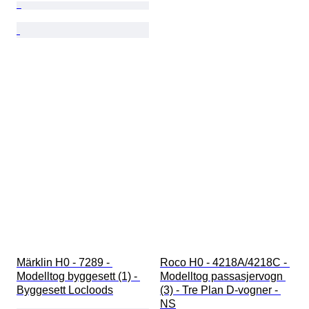
Märklin H0 - 7289 - 
Roco H0 - 4218A/4218C - 
Modelltog byggesett (1) - 
Modelltog passasjervogn 
Byggesett Locloods
(3) - Tre Plan D-vogner - 
NS