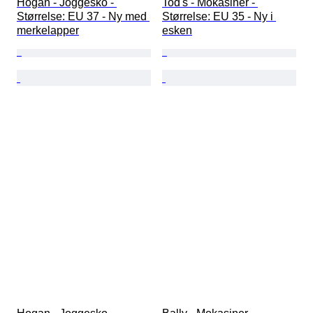
Hogan - Joggesko - 
Tod's - Mokasiner - 
Størrelse: EU 37 - Ny med 
Størrelse: EU 35 - Ny i 
merkelapper
esken