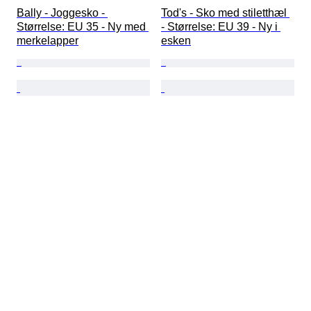
Bally - Joggesko - 
Tod's - Sko med stiletthæl 
Størrelse: EU 35 - Ny med 
- Størrelse: EU 39 - Ny i 
merkelapper
esken