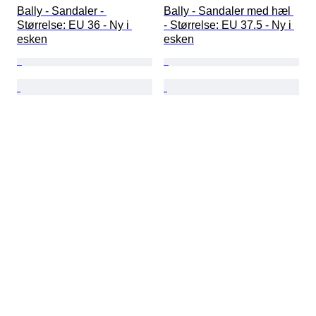
Bally - Sandaler - 
Bally - Sandaler med hæl 
Størrelse: EU 36 - Ny i 
- Størrelse: EU 37.5 - Ny i 
esken
esken