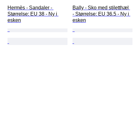
Hermès - Sandaler - 
Bally - Sko med stiletthæl 
Størrelse: EU 38 - Ny i 
- Størrelse: EU 36.5 - Ny i 
esken
esken