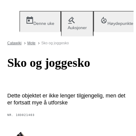
Denne uke
Høydepunkter
Auksjoner
Catawiki
Mote
Sko og joggesko
Sko og joggesko
Dette objektet er ikke lenger tilgjengelig, men det
er fortsatt mye å utforske
NR.
103021403