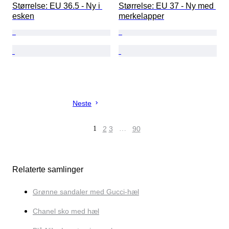
Størrelse: EU 36.5 - Ny i 
Størrelse: EU 37 - Ny med 
esken
merkelapper
Neste
1
2
3
…
90
Relaterte samlinger
Grønne sandaler med Gucci-hæl
Chanel sko med hæl