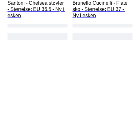
Santoni - Chelsea støvler 
Brunello Cucinelli - Flate 
- Størrelse: EU 36.5 - Ny i 
sko - Størrelse: EU 37 - 
esken
Ny i esken