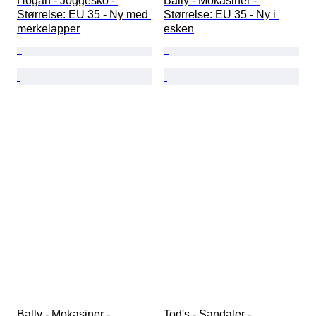
Hogan - Joggesko - 
Bally - Mokasiner - 
Størrelse: EU 35 - Ny med 
Størrelse: EU 35 - Ny i 
merkelapper
esken
Bally - Mokasiner - 
Tod's - Sandaler - 