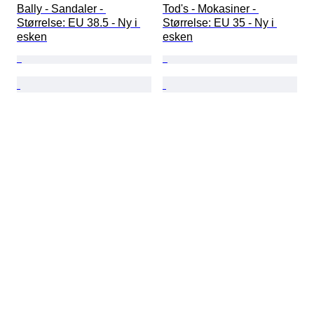
Bally - Sandaler - 
Tod's - Mokasiner - 
Størrelse: EU 38.5 - Ny i 
Størrelse: EU 35 - Ny i 
esken
esken