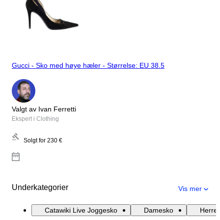
Gucci - Sko med høye hæler - Størrelse: EU 38.5
Valgt av Ivan Ferretti
Ekspert i Clothing
Solgt for
230 €
Underkategorier
Vis mer
Catawiki Live Joggesko
Damesko
Herre