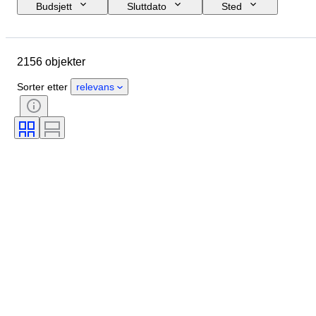
Budsjett
Sluttdato
Sted
Merke
Skostørrelse
Objekt
Opprinnelsesland
Materiale
2156 objekter
Kjønn
Tilstand
Signatur
Farge
Æra
Sorter etter
relevans
Tilbehør inkludert
Mønster
Modell