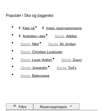
Populær i Sko og joggesko
Kjøp nå
Ingen reservasjonspris
Avsluttes i dag
Merke
Adidas
Merke
Nike
Merke
Air Jordan
Merke
Christian Louboutin
Merke
Louis Vuitton
Merke
Gucci
Objekt
Joggesko
Merke
Tod's
Merke
Balenciaga
Filtre
Reservasjonspris