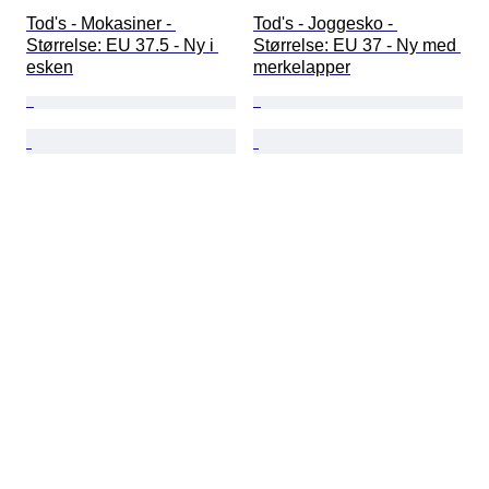
Tod's - Mokasiner - 
Tod's - Joggesko - 
Størrelse: EU 37.5 - Ny i 
Størrelse: EU 37 - Ny med 
esken
merkelapper