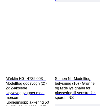
Märklin H0 - 4735.003 - 
Seinen N - Modelltog 
Modelltog godsvogn (2) - 
belysning (10) - Grønne 
2x 2-akslede 
og røde lysignaler for 
skyveveggvogner med 
plassering til venstre for 
morsom 
sporet - NS
jubileumsopplakkering 50 