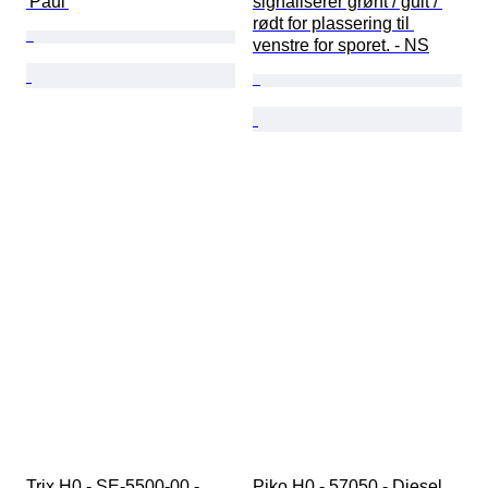
'Paul'
signaliserer grønt / gult / 
rødt for plassering til 
venstre for sporet. - NS
Trix H0 - SE-5500-00 - 
Piko H0 - 57050 - Diesel 