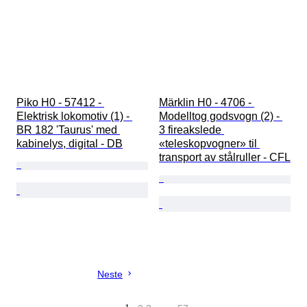
Piko H0 - 57412 - 
Märklin H0 - 4706 - 
Elektrisk lokomotiv (1) - 
Modelltog godsvogn (2) - 
BR 182 'Taurus' med 
3 fireakslede 
kabinelys, digital - DB
«teleskopvogner» til 
transport av stålruller - CFL
Neste