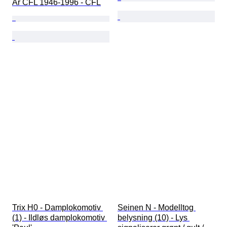
År CFL 1946-1996 - CFL
Trix H0 - Damplokomotiv 
Seinen N - Modelltog 
(1) - Ildløs damplokomotiv 
belysning (10) - Lys 