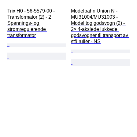
Trix H0 - 56-5579-00 - 
Modelbahn Union N - 
Transformator (2) - 2 
MU31004/MU31003 - 
Spennings- og 
Modelltog godsvogn (2) - 
strømregulerende 
2× 4-akslede lukkede 
transformator
godsvogner til transport av 
stålruller - NS