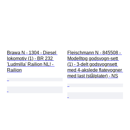
Brawa N - 1304 - Diesel 
Fleischmann N - 845508 - 
lokomotiv (1) - BR 232 
Modelltog godsvogn-sett 
'Ludmilla' Railion NL! - 
(1) - 3-delt godsvognsett 
Railion
med 4-akslede flatevogner 
med last (stålplater) - NS