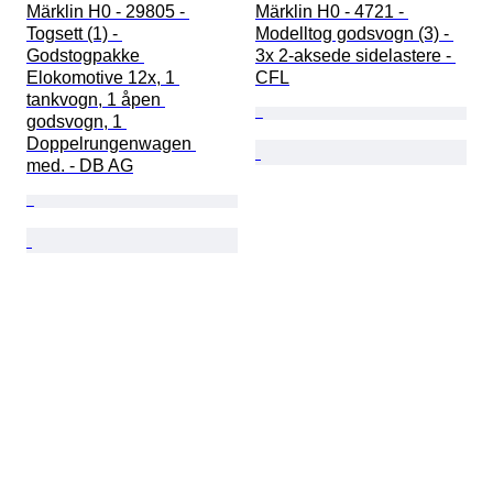
Märklin H0 - 29805 - 
Märklin H0 - 4721 - 
Togsett (1) - 
Modelltog godsvogn (3) - 
Godstogpakke 
3x 2-aksede sidelastere - 
Elokomotive 12x, 1 
CFL
tankvogn, 1 åpen 
godsvogn, 1 
Doppelrungenwagen 
med. - DB AG