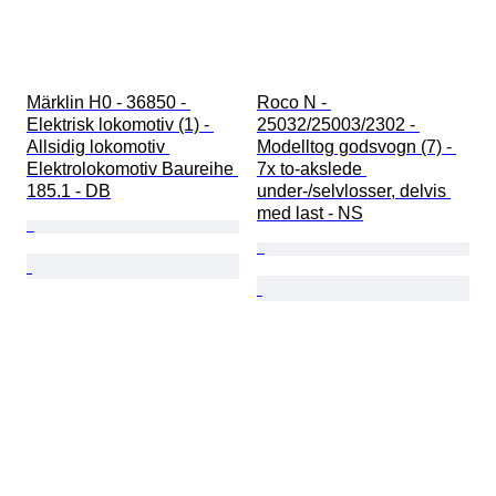
Märklin H0 - 36850 - 
Roco N - 
Elektrisk lokomotiv (1) - 
25032/25003/2302 - 
Allsidig lokomotiv 
Modelltog godsvogn (7) - 
Elektrolokomotiv Baureihe 
7x to-akslede 
185.1 - DB
under-/selvlosser, delvis 
med last - NS