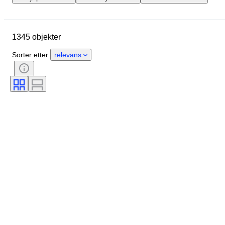
Sted
Merke
Objekt
Opprinnelsesland
Materiale
1345 objekter
Tilstand
Ekstra tilbehør
Periode
Farge
Skala
Sorter etter
relevans
Kontroll
Strømforsyning
Jernbaneselskap
Æra