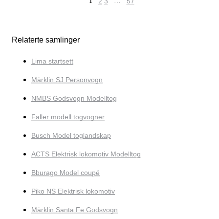
1
2
3
…
57
Relaterte samlinger
Lima startsett
Märklin SJ Personvogn
NMBS Godsvogn Modelltog
Faller modell togvogner
Busch Model toglandskap
ACTS Elektrisk lokomotiv Modelltog
Bburago Model coupé
Piko NS Elektrisk lokomotiv
Märklin Santa Fe Godsvogn