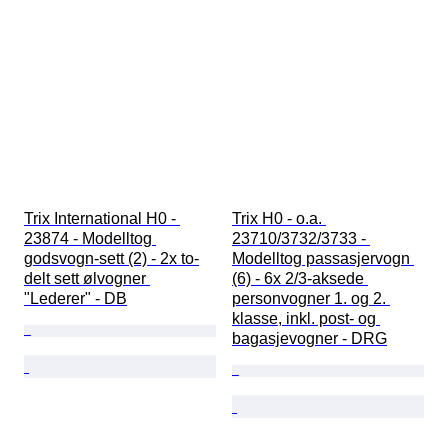
Trix International H0 - 
Trix H0 - o.a. 
23874 - Modelltog 
23710/3732/3733 - 
godsvogn-sett (2) - 2x to-
Modelltog passasjervogn 
delt sett ølvogner 
(6) - 6x 2/3-aksede 
"Lederer" - DB
personvogner 1. og 2. 
klasse, inkl. post- og 
bagasjevogner - DRG