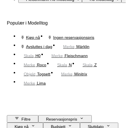
Populær i Modelltog
Kjøp nå
Ingen reservasjonspris
Avsluttes i dag
Merke
Märklin
Skala
H0
Merke
Fleischmann
Merke
Roco
Skala
N
Skala
Z
Objekt
Togsett
Merke
Minitrix
Merke
Lima
Filtre
Reservasjonspris
Kjøp nå
Budsjett
Sluttdato