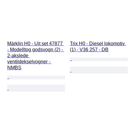
Märklin H0 - Uit set 47877 
Trix H0 - Diesel lokomotiv 
- Modelltog godsvogn (2) - 
(1) - V36 257 - DB
2-akslede 
ventildekselvogner - 
NMBS