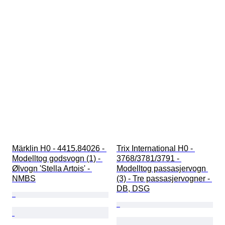
Märklin H0 - 4415.84026 - 
Trix International H0 - 
Modelltog godsvogn (1) - 
3768/3781/3791 - 
Ølvogn 'Stella Artois' - 
Modelltog passasjervogn 
NMBS
(3) - Tre passasjervogner - 
DB, DSG