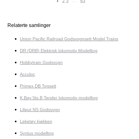
1
2
3
…
63
Relaterte samlinger
Union Pacific Railroad Godsvognsett Model Trains
DR (DRB) Elektrisk lokomotiv Modelltog
Hobbytrain Godsvogn
Acculoc
Primex DB Togsett
K.Bay.Sts.B Tender lokomotiv modelltog
Liliput NS Godsvogn
Leketøy kjøkken
Syntus modelltog