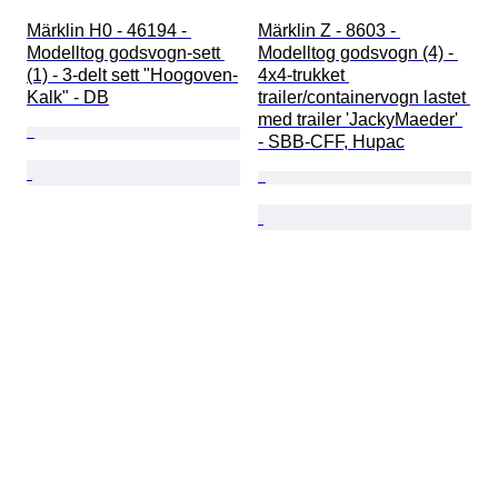
Märklin H0 - 46194 - 
Märklin Z - 8603 - 
Modelltog godsvogn-sett 
Modelltog godsvogn (4) - 
(1) - 3-delt sett "Hoogoven-
4x4-trukket 
Kalk" - DB
trailer/containervogn lastet 
med trailer 'JackyMaeder' 
- SBB-CFF, Hupac