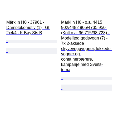
Märklin H0 - 37961 - 
Märklin H0 - o.a. 4415 
Damplokomotiv (1) - Gt 
902/4482 905/4735 950 
2x4/4 - K.Bay.Sts.B
(Koll o.a. 96 715/98 728) - 
Modelltog godsvogn (7) - 
7x 2-aksede 
skyveveggvogner, lukkede 
vogner og 
containerbærere, 
kampanje med Sveits-
tema