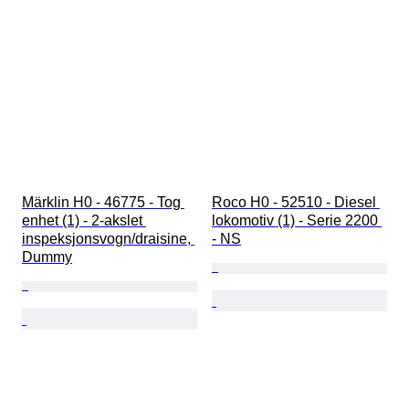
Märklin H0 - 46775 - Tog 
Roco H0 - 52510 - Diesel 
enhet (1) - 2-akslet 
lokomotiv (1) - Serie 2200 
inspeksjonsvogn/draisine, 
- NS
Dummy