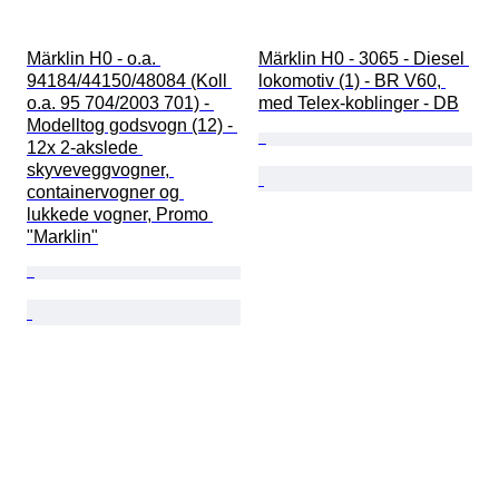
Märklin H0 - o.a. 
Märklin H0 - 3065 - Diesel 
94184/44150/48084 (Koll 
lokomotiv (1) - BR V60, 
o.a. 95 704/2003 701) - 
med Telex-koblinger - DB
Modelltog godsvogn (12) - 
12x 2-akslede 
skyveveggvogner, 
containervogner og 
lukkede vogner, Promo 
"Marklin"