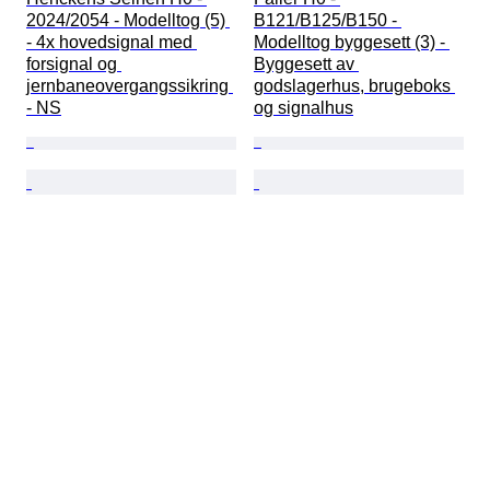
2024/2054 - Modelltog (5) 
B121/B125/B150 - 
- 4x hovedsignal med 
Modelltog byggesett (3) - 
forsignal og 
Byggesett av 
jernbaneovergangssikring 
godslagerhus, brugeboks 
- NS
og signalhus