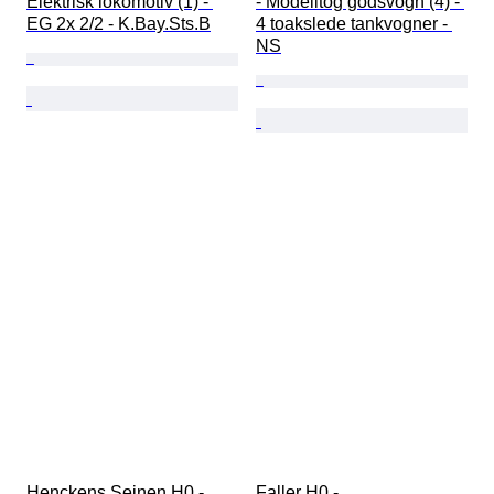
Elektrisk lokomotiv (1) - 
- Modelltog godsvogn (4) - 
EG 2x 2/2 - K.Bay.Sts.B
4 toakslede tankvogner - 
NS
Henckens Seinen H0 - 
Faller H0 - 