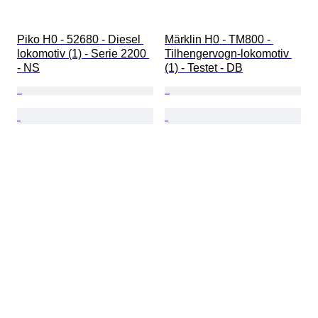
Piko H0 - 52680 - Diesel 
Märklin H0 - TM800 - 
lokomotiv (1) - Serie 2200 
Tilhengervogn-lokomotiv 
- NS
(1) - Testet - DB