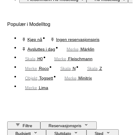
Populær i Modelltog
Kjøp nå
Ingen reservasjonspris
Avsluttes i dag
Merke
Märklin
Skala
H0
Merke
Fleischmann
Merke
Roco
Skala
N
Skala
Z
Objekt
Togsett
Merke
Minitrix
Merke
Lima
Filtre
Reservasjonspris
Budsjett
Sluttdato
Sted