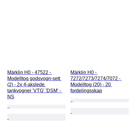
Märklin H0 - 47522 - 
Märklin H0 - 
Modelltog godsvogn-sett 
7272/7273/7274/7072 - 
(2) - 2x 4-akslede 
Modelltog (20) - 20 
tankvogner 'VTG' 'DSM' - 
fordelingsskap
NS