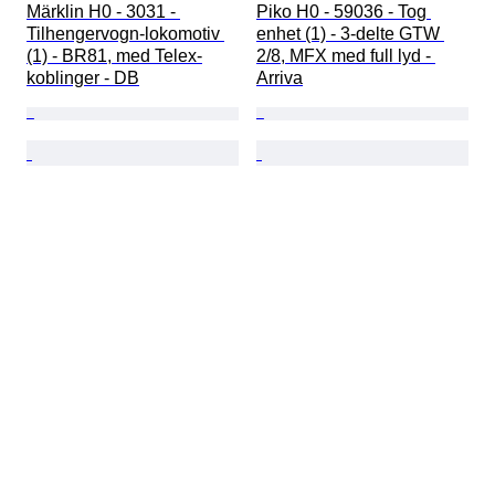
Märklin H0 - 3031 - 
Piko H0 - 59036 - Tog 
Tilhengervogn-lokomotiv 
enhet (1) - 3-delte GTW 
(1) - BR81, med Telex-
2/8, MFX med full lyd - 
koblinger - DB
Arriva