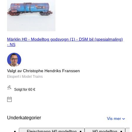
Märklin H0 - Modelltog godsvogn (1) - DSM bil (spesialmaling)
- NS
Valgt av Christophe Hendriks Franssen
Ekspert i Model Trains
Solgt for
60 €
Underkategorier
Vis mer
Fleischmann H0 modelltog
H0 modelltog