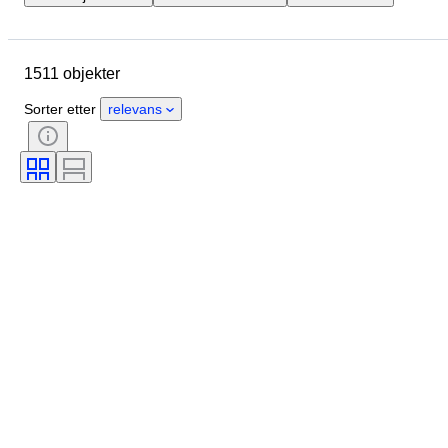
Merke
Objekt
Opprinnelsesland
Materiale
1511 objekter
Tilstand
Ekstra tilbehør
Periode
Emne
Stil
Sorter etter
relevans
Farge
Skala
Kontroll
Strømforsyning
Jernbaneselskap
Æra
Original / kopi