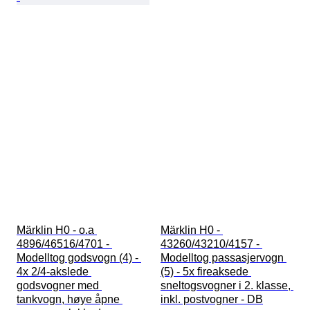
Märklin H0 - o.a 
Märklin H0 - 
4896/46516/4701 - 
43260/43210/4157 - 
Modelltog godsvogn (4) - 
Modelltog passasjervogn 
4x 2/4-akslede 
(5) - 5x fireaksede 
godsvogner med 
sneltogsvogner i 2. klasse, 
tankvogn, høye åpne 
inkl. postvogner - DB