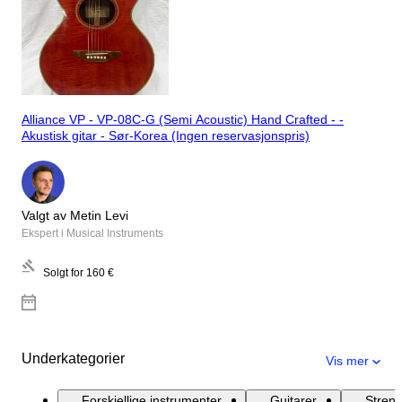
Alliance VP - VP-08C-G (Semi Acoustic) Hand Crafted - -
Akustisk gitar - Sør-Korea (Ingen reservasjonspris)
Valgt av Metin Levi
Ekspert i Musical Instruments
Solgt for
160 €
Underkategorier
Vis mer
Forskjellige instrumenter
Guitarer
Stren