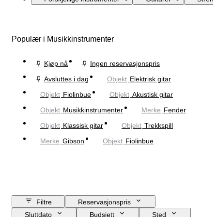
Populær i Musikkinstrumenter
Kjøp nå
Ingen reservasjonspris
Avsluttes i dag
Objekt
Elektrisk gitar
Objekt
Fiolinbue
Objekt
Akustisk gitar
Objekt
Musikkinstrumenter
Merke
Fender
Objekt
Klassisk gitar
Objekt
Trekkspill
Merke
Gibson
Objekt
Fiolinbue
Filtre
Reservasjonspris
Sluttdato
Budsjett
Sted