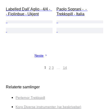
Labelled Dall' Aglio - 4/4 -  
Paolo Soprani -  - 
- Fiolinbue - Ukjent
Trekkspill - Italia
Neste
1
2
3
…
14
Relaterte samlinger
Perlemor Trekkspill
Korg Diverse instrumenter (se beskrivelse)