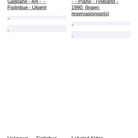
Gagliano - 4/4 -  - 
-  - Piano - Tyskland - 
Fiolinbue - Ukjent
1990  (Ingen 
reservasjonspris)