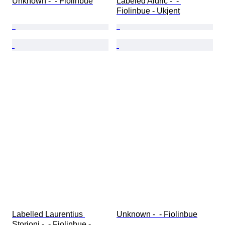
Unknown -  - Fiolinbue
Labeled Aldric -  - 
Fiolinbue - Ukjent
Labelled Laurentius 
Unknown -  - Fiolinbue
Storioni -  - Fiolinbue - 