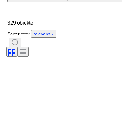
Merke
Objekt
Opprinnelsesland
Materiale
329 objekter
Tilstand
Ekstra tilbehør
Periode
Stil
Æra
Sorter etter
relevans
Testet og fungerer