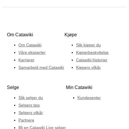
Om Catawiki
Kjøpe
Om Catawiki
Slik kjøper du
Våre eksperter
Kjøperbeskyttelse
Karrierer
Catawiki-historier
Samarbeid med Catawiki
Kjøpers vilkår
Selge
Min Catawiki
Slik selger du
Kundesenter
Selgers tips
Selgers vilkår
Partnere
Bli en Catawiki Live selger