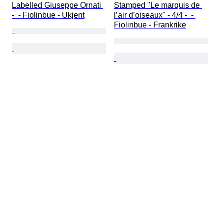
Labelled Giuseppe Ornati 
Stamped "Le marquis de 
-  - Fiolinbue - Ukjent
l’air d’oiseaux" - 4/4 -  - 
Fiolinbue - Frankrike