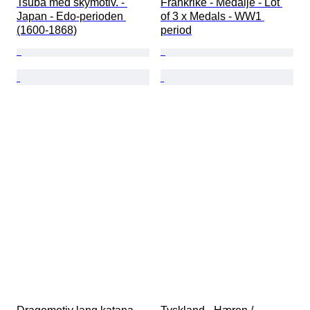
Tsuba med skymotiv. - 
Frankrike - Medalje - Lot 
Japan - Edo-perioden 
of 3 x Medals - WW1 
(1600-1868)
period