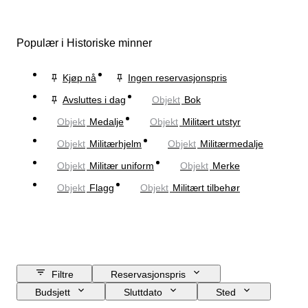
Populær i Historiske minner
Kjøp nå
Ingen reservasjonspris
Avsluttes i dag
Objekt
Bok
Objekt
Medalje
Objekt
Militært utstyr
Objekt
Militærhjelm
Objekt
Militærmedalje
Objekt
Militær uniform
Objekt
Merke
Objekt
Flagg
Objekt
Militært tilbehør
Filtre
Reservasjonspris
Budsjett
Sluttdato
Sted