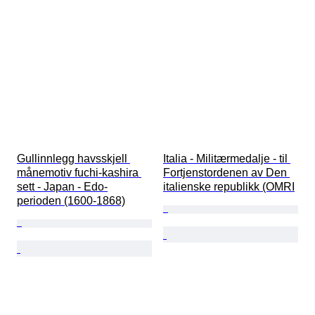
Gullinnlegg havsskjell 
Italia - Militærmedalje - til 
månemotiv fuchi-kashira 
Fortjenstordenen av Den 
sett - Japan - Edo-
italienske republikk (OMRI
perioden (1600-1868)