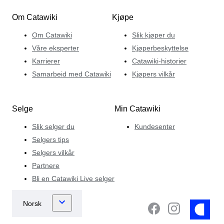
Om Catawiki
Kjøpe
Om Catawiki
Slik kjøper du
Våre eksperter
Kjøperbeskyttelse
Karrierer
Catawiki-historier
Samarbeid med Catawiki
Kjøpers vilkår
Selge
Min Catawiki
Slik selger du
Kundesenter
Selgers tips
Selgers vilkår
Partnere
Bli en Catawiki Live selger