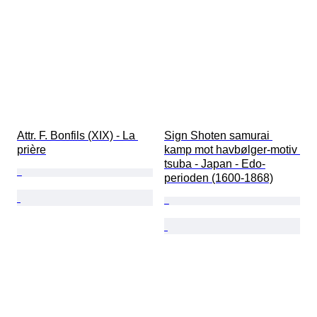
Attr. F. Bonfils (XIX) - La 
Sign Shoten samurai 
prière
kamp mot havbølger-motiv 
tsuba - Japan - Edo-
perioden (1600-1868)