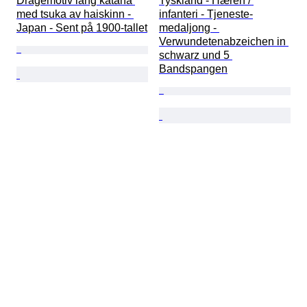
Dragemotiv lang katana 
Tyskland - Hæren / 
med tsuka av haiskinn - 
infanteri - Tjeneste-
Japan - Sent på 1900-tallet
medaljong - 
Verwundetenabzeichen in 
schwarz und 5 
Bandspangen