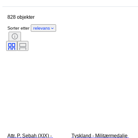
Objekt
Opprinnelsesland
Materiale
Kjønn
Tilstand
828 objekter
Ekstra tilbehør
Periode
Sertifisering
Emne
Stil
Sorter etter
relevans
Teknikk
Signatur
Binding
Utgave nr
Språk
Farge
Solgt av
Æra
Original / kopi
Militær organisasjon
Eske diameter
Klokkerem materiale
Attr. P. Sebah (XIX) - 
Tyskland - Militærmedalje 