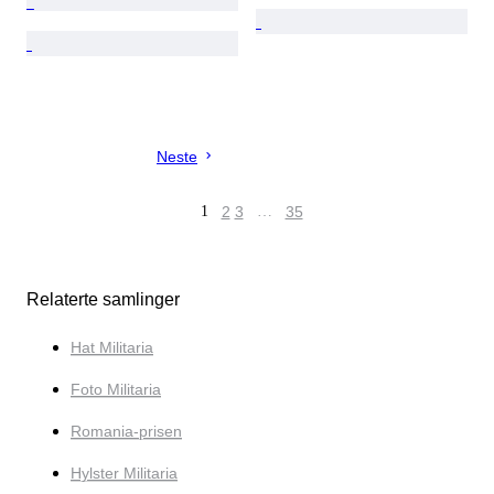
Neste
1
2
3
…
35
Relaterte samlinger
Hat Militaria
Foto Militaria
Romania-prisen
Hylster Militaria