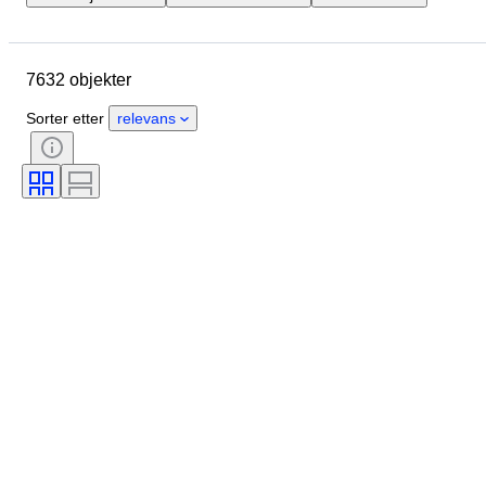
Merke
Objekt
Opprinnelsesland
Materiale
7632 objekter
Kjønn
Tilstand
Stein
Sertifisering
Finhet
Stil
Sorter etter
relevans
Snitt
Klarhet
Fargeklasse
Eksakt farge
Produktstørrelse
Diamant type
Edelsten transparent
Behandling
Perleglans
Æra
Fancy fargeintensitet
Perle overflate-kvalitet