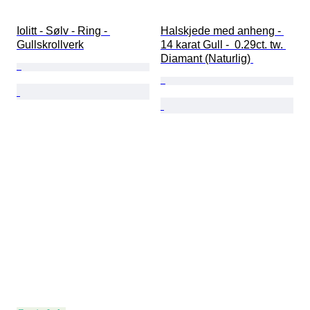
Iolitt - Sølv - Ring - 
Halskjede med anheng - 
Gullskrollverk
14 karat Gull -  0.29ct. tw. 
Diamant (Naturlig) 