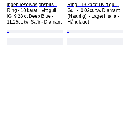
Ingen reservasjonspris - 
Ring - 18 karat Hvitt gull, 
Ring - 18 karat Hvitt gull, 
Gull -  0.02ct. tw. Diamant 
IGI 9,28 ct Deep Blue -  
(Naturlig)  - Laget i Italia - 
11.25ct. tw. Safir - Diamant
Håndlaget