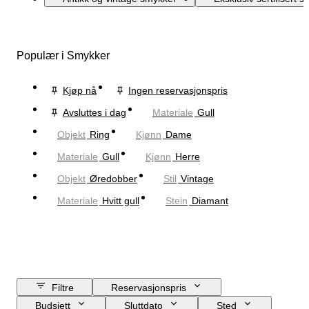
Populær i Smykker
Kjøp nå
Ingen reservasjonspris
Avsluttes i dag
Materiale
Gull
Objekt
Ring
Kjønn
Dame
Materiale
Gull
Kjønn
Herre
Objekt
Øredobber
Stil
Vintage
Materiale
Hvitt gull
Stein
Diamant
Filtre
Reservasjonspris
Budsjett
Sluttdato
Sted