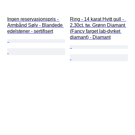
Ingen reservasjonspris - 
Ring - 14 karat Hvitt gull -  
Armbånd Sølv - Blandede 
2.30ct. tw. Grønn Diamant 
edelstener - sertifisert
(Fancy farget lab-dyrket 
diamant) - Diamant