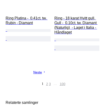
Ring Platina -  0.41ct. tw. 
Ring - 18 karat Hvitt gull, 
Rubin - Diamant
Gull -  0.10ct. tw. Diamant 
(Naturlig)  - Laget i Italia - 
Håndlaget
Neste
1
2
3
…
100
Relaterte samlinger