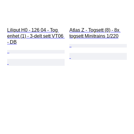
Liliput H0 - 126 04 - Tog 
Atlas Z - Togsett (8) - 8x 
enhet (1) - 3-delt sett VT06 
togsett Minitrains 1/220
- DB