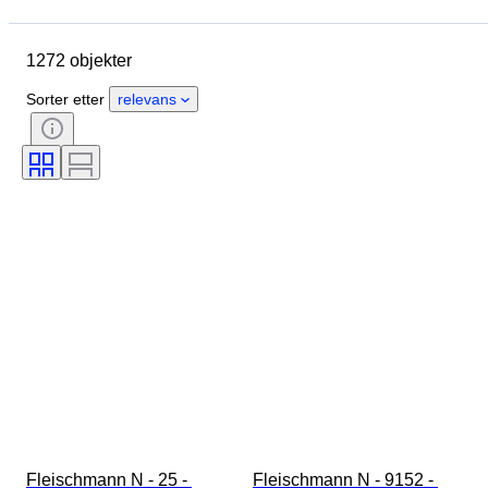
Sted
Merke
Objekt
Opprinnelsesland
Materiale
1272 objekter
Tilstand
Ekstra tilbehør
Periode
Farge
Skala
Sorter etter
relevans
Kontroll
Strømforsyning
Jernbaneselskap
Æra
Fleischmann N - 25 - 
Fleischmann N - 9152 - 