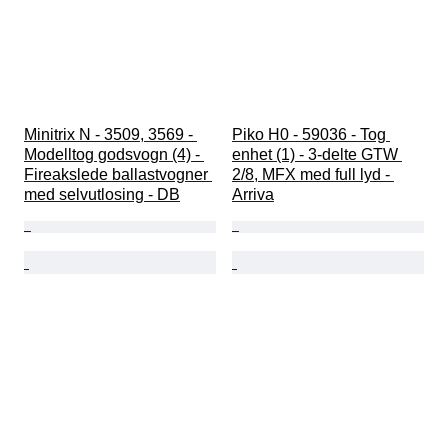
Minitrix N - 3509, 3569 - 
Piko H0 - 59036 - Tog 
Modelltog godsvogn (4) - 
enhet (1) - 3-delte GTW 
Fireakslede ballastvogner 
2/8, MFX med full lyd - 
med selvutlosing - DB
Arriva