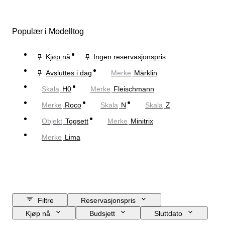
Populær i Modelltog
Kjøp nå
Ingen reservasjonspris
Avsluttes i dag
Merke
Märklin
Skala
H0
Merke
Fleischmann
Merke
Roco
Skala
N
Skala
Z
Objekt
Togsett
Merke
Minitrix
Merke
Lima
Filtre
Reservasjonspris
Kjøp nå
Budsjett
Sluttdato