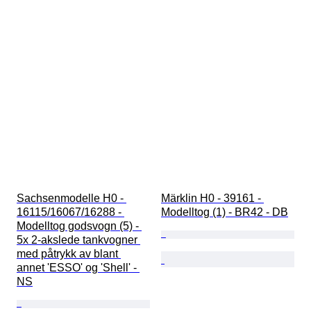
Sachsenmodelle H0 - 
Märklin H0 - 39161 - 
16115/16067/16288 - 
Modelltog (1) - BR42 - DB
Modelltog godsvogn (5) - 
5x 2-akslede tankvogner 
med påtrykk av blant 
annet 'ESSO' og 'Shell' - 
NS