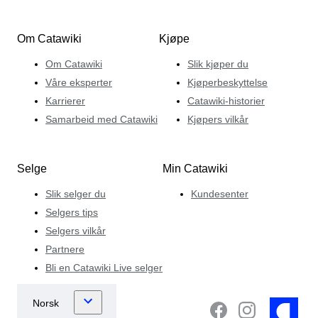
Om Catawiki
Kjøpe
Om Catawiki
Slik kjøper du
Våre eksperter
Kjøperbeskyttelse
Karrierer
Catawiki-historier
Samarbeid med Catawiki
Kjøpers vilkår
Selge
Min Catawiki
Slik selger du
Kundesenter
Selgers tips
Selgers vilkår
Partnere
Bli en Catawiki Live selger