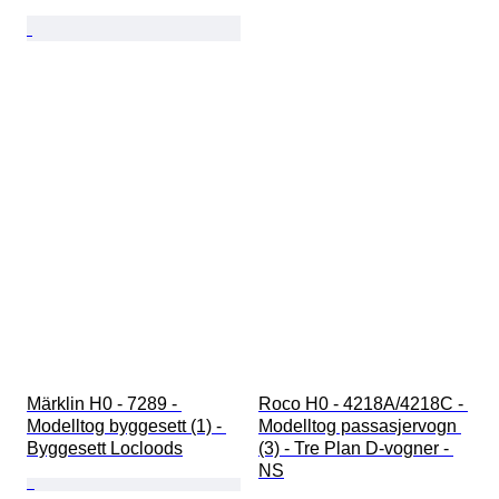
Märklin H0 - 7289 - 
Roco H0 - 4218A/4218C - 
Modelltog byggesett (1) - 
Modelltog passasjervogn 
Byggesett Locloods
(3) - Tre Plan D-vogner - 
NS