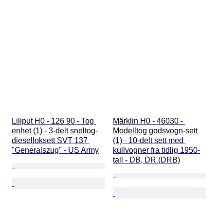
Liliput H0 - 126 90 - Tog 
Märklin H0 - 46030 - 
enhet (1) - 3-delt sneltog-
Modelltog godsvogn-sett 
dieselloksett SVT 137 
(1) - 10-delt sett med 
"Generalszug" - US Army
kullvogner fra tidlig 1950-
tall - DB, DR (DRB)