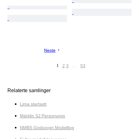
Neste
1
2
3
…
53
Relaterte samlinger
Lima startsett
Märklin SJ Personvogn
NMBS Godsvogn Modelltog