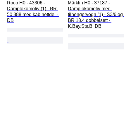
Roco H0 - 43306 - 
Märklin H0 - 37187 - 
Damplokomotiv (1) - BR 
Damplokomotiv med 
50 888 med kabinettdel - 
tilhengervogn (1) - S3/6 og 
DB
BR 18.4 dobbelsett - 
K.Bay.Sts.B, DB