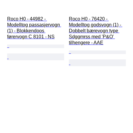
Roco H0 - 44982 - 
Roco H0 - 76420 - 
Modelltog passasjervogn 
Modelltog godsvogn (1) - 
(1) - Blokkendoos 
Dobbelt bærevogn type 
førervogn C 8101 - NS
Sdggmrss med 'P&O' 
tilhengere - AAE