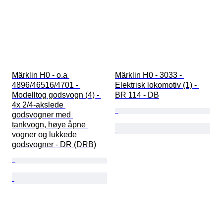
Märklin H0 - o.a 
Märklin H0 - 3033 - 
4896/46516/4701 - 
Elektrisk lokomotiv (1) - 
Modelltog godsvogn (4) - 
BR 114 - DB
4x 2/4-akslede 
godsvogner med 
tankvogn, høye åpne 
vogner og lukkede 
godsvogner - DR (DRB)