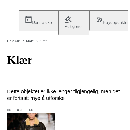
Denne uke
Høydepunkter
Auksjoner
Catawiki
Mote
Klær
Klær
Dette objektet er ikke lenger tilgjengelig, men det
er fortsatt mye å utforske
NR.
103117168