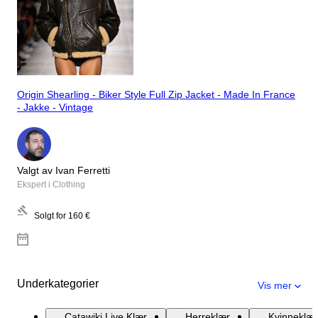
Origin Shearling - Biker Style Full Zip Jacket - Made In France
- Jakke - Vintage
Valgt av Ivan Ferretti
Ekspert i Clothing
Solgt for
160 €
Underkategorier
Vis mer
Catawiki Live Klær
Herreklær
Kvinneklær