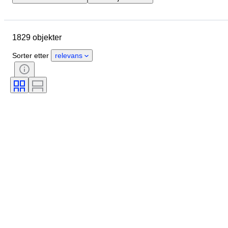
Sluttdato
Sted
Merke
Objekt
Opprinnelsesland
1829 objekter
Materiale
Kjønn
Tilstand
Periode
Stil
Farge
Sorter etter
relevans
Klesstørrelse
Produktstørrelse
Æra
Mønster
Skjortekrage størrelse
Tilbehør inkludert