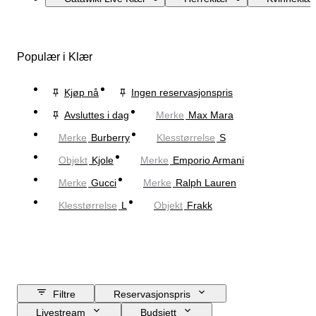
Populær i Klær
Kjøp nå
Ingen reservasjonspris
Avsluttes i dag
Merke
Max Mara
Merke
Burberry
Klesstørrelse
S
Objekt
Kjole
Merke
Emporio Armani
Merke
Gucci
Merke
Ralph Lauren
Klesstørrelse
L
Objekt
Frakk
Filtre
Reservasjonspris
Livestream
Budsjett