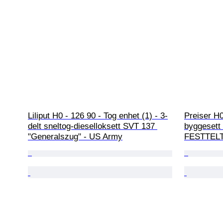
Liliput H0 - 126 90 - Tog enhet (1) - 3-
Preiser H0
delt sneltog-dieselloksett SVT 137 
byggesett 
"Generalszug" - US Army
FESTTELT