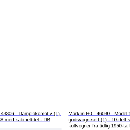
 43306 - Damplokomotiv (1) 
Märklin H0 - 46030 - Modell
88 med kabinettdel - DB
godsvogn-sett (1) - 10-delt 
kullvogner fra tidlig 1950-tal