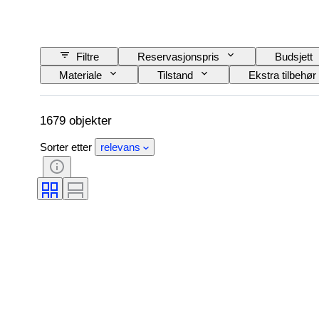
Filtre
Reservasjonspris
Budsjett
Materiale
Tilstand
Ekstra tilbehør
Jernbaneselskap
Æra
1679 objekter
Sorter etter
relevans