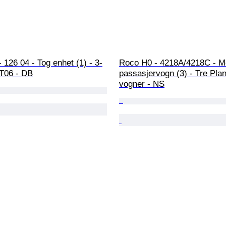
- 126 04 - Tog enhet (1) - 3-
Roco H0 - 4218A/4218C - Mo
VT06 - DB
passasjervogn (3) - Tre Pla
vogner - NS