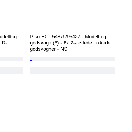
delltog 
Piko H0 - 54879/95427 - Modelltog 
n D-
godsvogn (6) - 6x 2-akslede lukkede 
godsvogner - NS