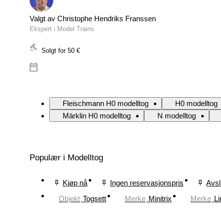
Valgt av Christophe Hendriks Franssen
Ekspert i Model Trains
Solgt for
50 €
Fleischmann H0 modelltog
H0 modelltog
Märklin H0 modelltog
N modelltog
Populær i Modelltog
Kjøp nå
Ingen reservasjonspris
Avsl
Objekt
Togsett
Merke
Minitrix
Merke
L