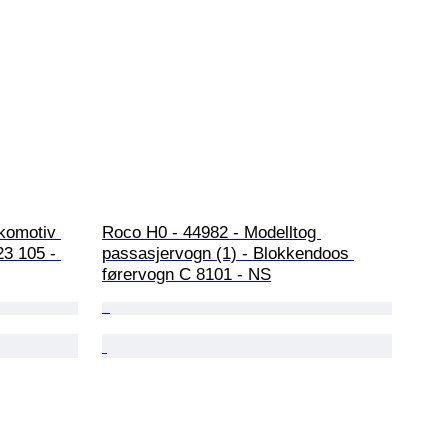
komotiv 
Roco H0 - 44982 - Modelltog 
23 105 - 
passasjervogn (1) - Blokkendoos 
førervogn C 8101 - NS