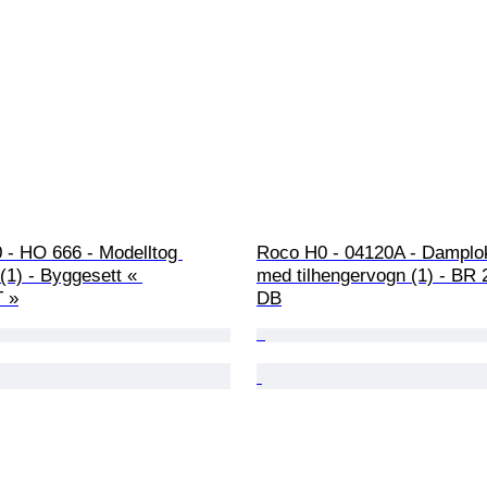
 - HO 666 - Modelltog 
Roco H0 - 04120A - Damplo
(1) - Byggesett « 
med tilhengervogn (1) - BR 
 »
DB