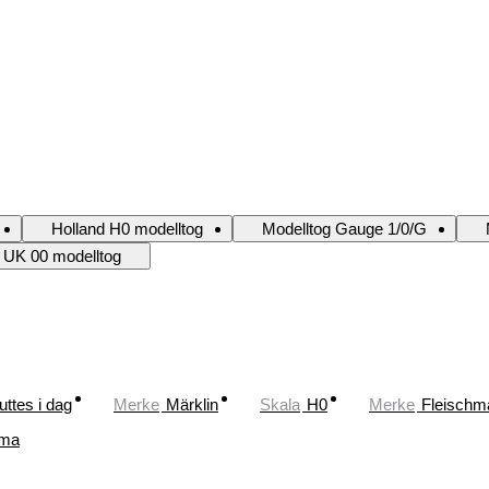
Holland H0 modelltog
Modelltog Gauge 1/0/G
UK 00 modelltog
uttes i dag
Merke
Märklin
Skala
H0
Merke
Fleischm
ima