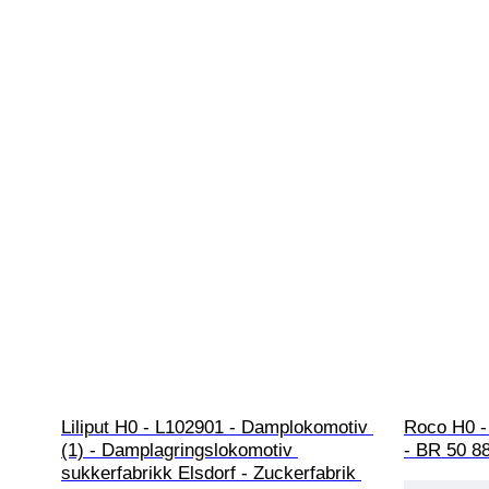
Liliput H0 - L102901 - Damplokomotiv 
Roco H0 -
(1) - Damplagringslokomotiv 
- BR 50 8
sukkerfabrikk Elsdorf - Zuckerfabrik 