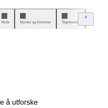
Mote
Mynter og frimerker
Tegneserier
Biler og sy
ye å utforske