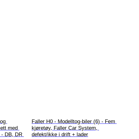
tog 
Faller H0 - Modelltog-biler (6) - Fem 
sett med 
kjøretøy, Faller Car System, 
l - DB, DR 
defekt/ikke i drift + lader