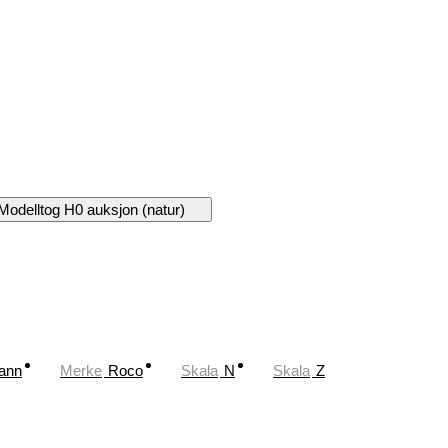
Modelltog H0 auksjon (natur)
ann
Merke
Roco
Skala
N
Skala
Z