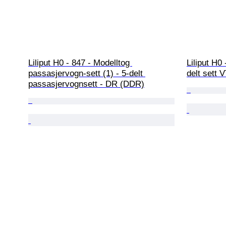
Liliput H0 - 847 - Modelltog 
Liliput H0 
passasjervogn-sett (1) - 5-delt 
delt sett 
passasjervognsett - DR (DDR)