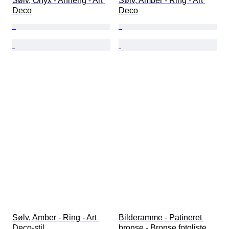
Sølv, Onyx - Anheng - Art 
Sølv, Amber - Ring - Art 
Deco
Deco
Sølv, Amber - Ring - Art 
Bilderamme - Patineret 
Deco-stil
bronse - Bronse fotoliste