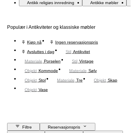
Antikk religiøs innredning
Antikke møbler
Populær i Antikviteter og klassiske møbler
Kjøp nå
Ingen reservasjonspris
Avsluttes i dag
Stil
Antikvitet
Materiale
Porselen
Stil
Vintage
Objekt
Kommode
Materiale
Sølv
Objekt
Stol
Materiale
Tre
Objekt
Skap
Objekt
Vase
Filtre
Reservasjonspris