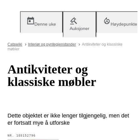
Denne uke
Høydepunkter
Auksjoner
Catawiki
Interiør og pyntegjenstander
Antikviteter og klassiske
møbler
Antikviteter og
klassiske møbler
Dette objektet er ikke lenger tilgjengelig, men det
er fortsatt mye å utforske
NR.
103152796