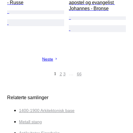
- Russe
apostel og evangelist 
Johannes - Bronse
Neste
1
2
3
…
66
Relaterte samlinger
1400-1900 Arkitektonisk base
Metall stang