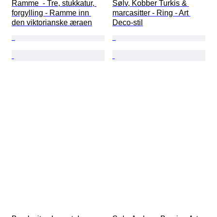
Ramme  - Tre, stukkatur, 
Sølv, Kobber Turkis & 
forgylling - Ramme inn 
marcasitter - Ring - Art 
den viktorianske æraen
Deco-stil