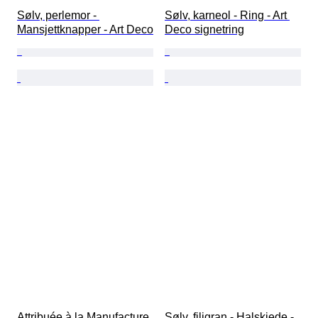
Sølv, perlemor - 
Sølv, karneol - Ring - Art 
Mansjettknapper - Art Deco
Deco signetring
Attribuée à la Manufacture 
Sølv, filigran - Halskjede - 