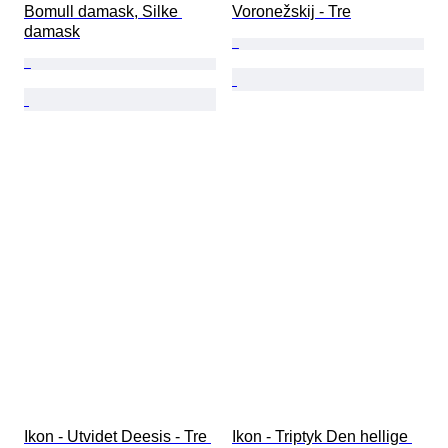
Bomull damask, Silke 
Voronežskij - Tre
damask
Ikon - Utvidet Deesis - Tre 
Ikon - Triptyk Den hellige 