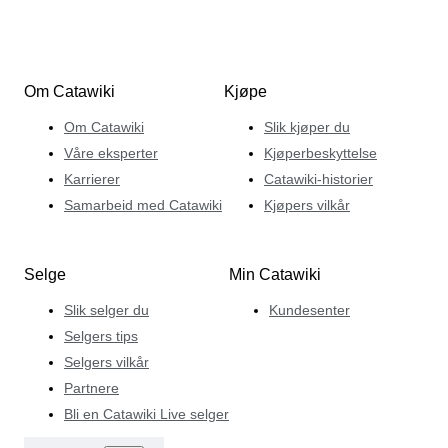
Om Catawiki
Kjøpe
Om Catawiki
Slik kjøper du
Våre eksperter
Kjøperbeskyttelse
Karrierer
Catawiki-historier
Samarbeid med Catawiki
Kjøpers vilkår
Selge
Min Catawiki
Slik selger du
Kundesenter
Selgers tips
Selgers vilkår
Partnere
Bli en Catawiki Live selger