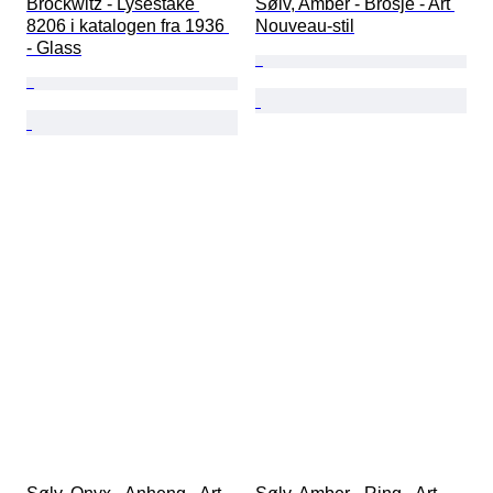
Brockwitz - Lysestake 
Sølv, Amber - Brosje - Art 
8206 i katalogen fra 1936 
Nouveau-stil
- Glass