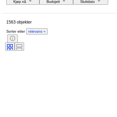
Kjøp nå
Budsjett
Sluttdato
Sted
Størrelse
Mål
Merke
Objekt
1563 objekter
Opprinnelsesland
Materiale
Kjønn
Tilstand
Periode
Sorter etter
relevans
Sertifisering
Emne
Stil
Signatur
Farge
Urverk
Striking
Type klokke
Power Reserve
Eske diameter
Original / kopi
Æra
Designer
Proveniens