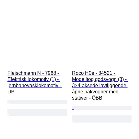
Fleischmann N - 7968 - 
Roco H0e - 34521 - 
Elektrisk lokomotiv (1) - 
Modelltog godsvogn (3) - 
jernbanevasklokomotiv - 
3×4-aksede lavtliggende 
DB
åpne bakvogner med 
stativer - ÖBB