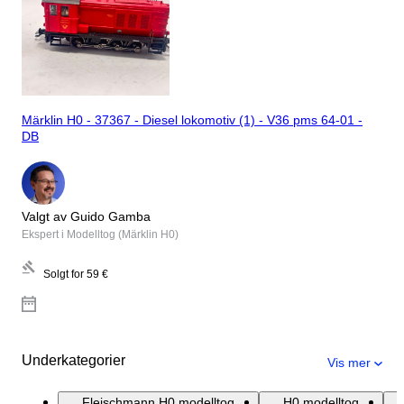
Märklin H0 - 37367 - Diesel lokomotiv (1) - V36 pms 64-01 -
DB
Valgt av Guido Gamba
Ekspert i Modelltog (Märklin H0)
Solgt for
59 €
Underkategorier
Vis mer
Fleischmann H0 modelltog
H0 modelltog