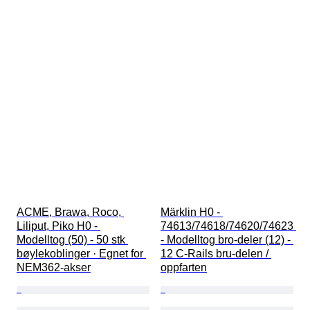
ACME, Brawa, Roco, 
Märklin H0 - 
Liliput, Piko H0 - 
74613/74618/74620/74623 
Modelltog (50) - 50 stk 
- Modelltog bro-deler (12) - 
bøylekoblinger · Egnet for 
12 C-Rails bru-delen / 
NEM362-akser
oppfarten