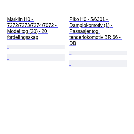
Märklin H0 - 
Piko H0 - 5/6301 - 
7272/7273/7274/7072 - 
Damplokomotiv (1) - 
Modelltog (20) - 20 
Passasjer tog 
fordelingsskap
tenderlokomotiv BR 66 - 
DB