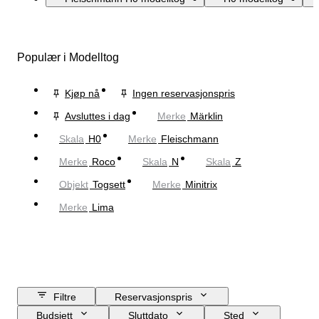
Populær i Modelltog
Kjøp nå
Ingen reservasjonspris
Avsluttes i dag
Merke
Märklin
Skala
H0
Merke
Fleischmann
Merke
Roco
Skala
N
Skala
Z
Objekt
Togsett
Merke
Minitrix
Merke
Lima
Filtre
Reservasjonspris
Budsjett
Sluttdato
Sted