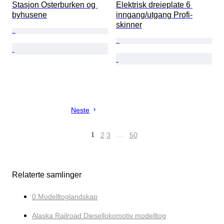
Stasjon Osterburken og 
Elektrisk dreieplate 6 
byhusene
inngang/utgang Profi-
skinner
Neste
1
2
3
…
50
Relaterte samlinger
0 Modelltoglandskap
Alaska Railroad Diesellokomotiv modelltog