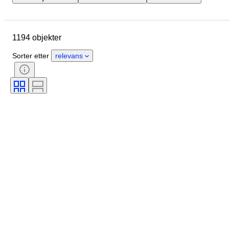
Merke
Objekt
Opprinnelsesland
Materiale
1194 objekter
Tilstand
Ekstra tilbehør
Periode
Emne
Stil
Sorter etter
relevans
Farge
Skala
Kontroll
Strømforsyning
Jernbaneselskap
Æra
Original / kopi