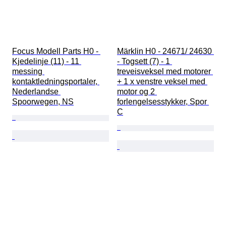
Focus Modell Parts H0 - 
Märklin H0 - 24671/ 24630 
Kjedelinje (11) - 11 
- Togsett (7) - 1 
messing 
treveisveksel med motorer 
kontaktledningsportaler, 
+ 1 x venstre veksel med 
Nederlandse 
motor og 2 
Spoorwegen, NS
forlengelsesstykker, Spor 
C