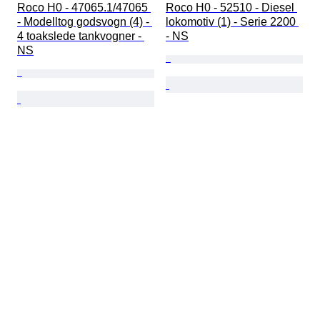
Roco H0 - 47065.1/47065 
Roco H0 - 52510 - Diesel 
- Modelltog godsvogn (4) - 
lokomotiv (1) - Serie 2200 
4 toakslede tankvogner - 
- NS
NS