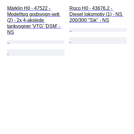
Märklin H0 - 47522 - 
Roco H0 - 43676.2 - 
Modelltog godsvogn-sett 
Diesel lokomotiv (1) - NS 
(2) - 2x 4-akslede 
200/300 "Sik" - NS
tankvogner 'VTG' 'DSM' - 
NS