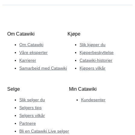
Om Catawiki
Kjøpe
Om Catawiki
Slik kjøper du
Våre eksperter
Kjøperbeskyttelse
Karrierer
Catawiki-historier
Samarbeid med Catawiki
Kjøpers vilkår
Selge
Min Catawiki
Slik selger du
Kundesenter
Selgers tips
Selgers vilkår
Partnere
Bli en Catawiki Live selger