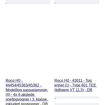
Roco H0 - 
Roco H0 - 43011 - Tog 
44454/45363/45362 - 
enhet (1) - Type 601 TEE 
Modelltog passasjervogn 
(tidligere VT 11.5) - DB
(4) - 4x 4-akslede 
sneltogvogner i 3. klasse, 
inkludert postvogner - DB