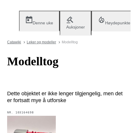
Denne uke
Høydepunkter
Auksjoner
Catawiki
Leker og modeller
Modelltog
Modelltog
Dette objektet er ikke lenger tilgjengelig, men det
er fortsatt mye å utforske
NR.
103164698