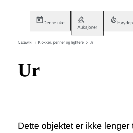
Denne uke
Høydep
Auksjoner
Catawiki
Klokker, penner og lightere
Ur
Ur
Dette objektet er ikke lenger 