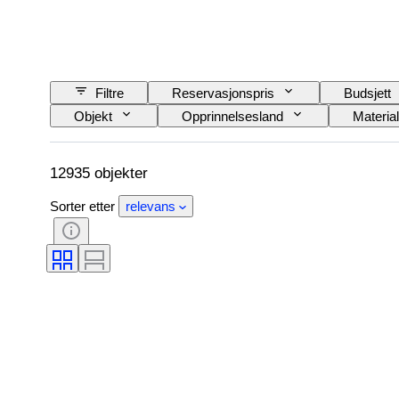
Filtre
Reservasjonspris
Budsjett
Objekt
Opprinnelsesland
Materia
Utgave nr
Språk
Farge
Original / kopi
Automobilia type
M
12935 objekter
Sorter etter
relevans