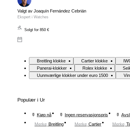
Valgt av Joaquín Fernández Cebrián
Ekspert i Watches
Solgt for
850 €
Breitling klokke
Cartier klokke
IWC
Panerai-klokker
Rolex klokke
Sei
Uunnværlige klokker under euro 1500
Vin
Populær i Ur
Kjøp nå
Ingen reservasjonspris
Avsl
Merke
Breitling
Merke
Cartier
Merke
Ti