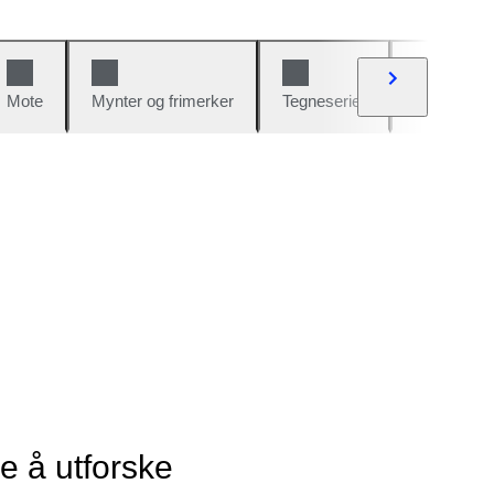
Mote
Mynter og frimerker
Tegneserier
Biler og sy
ye å utforske