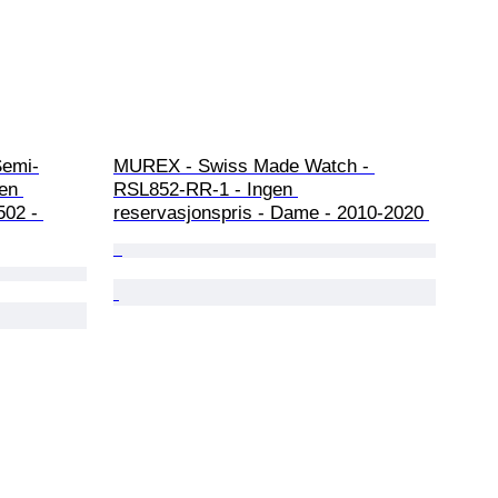
Semi-
MUREX - Swiss Made Watch - 
en 
RSL852-RR-1 - Ingen 
02 - 
reservasjonspris - Dame - 2010-2020 