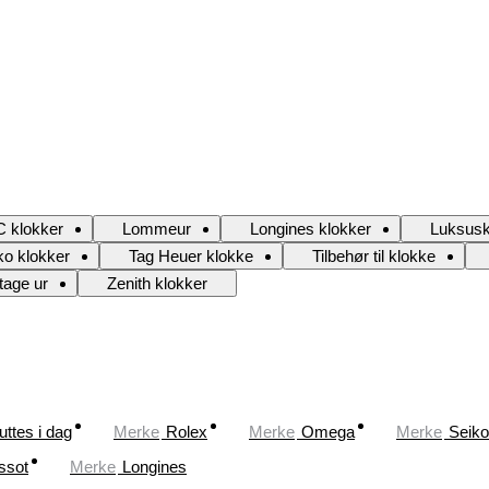
 klokker
Lommeur
Longines klokker
Luksusk
ko klokker
Tag Heuer klokke
Tilbehør til klokke
tage ur
Zenith klokker
uttes i dag
Merke
Rolex
Merke
Omega
Merke
Seiko
ssot
Merke
Longines