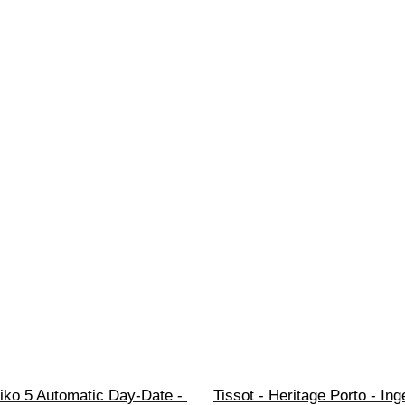
iko 5 Automatic Day-Date - 
Tissot - Heritage Porto - Ing