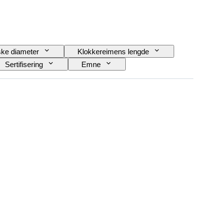
ke diameter
Klokkereimens lengde
Sertifisering
Emne
Power Reserve
Striking