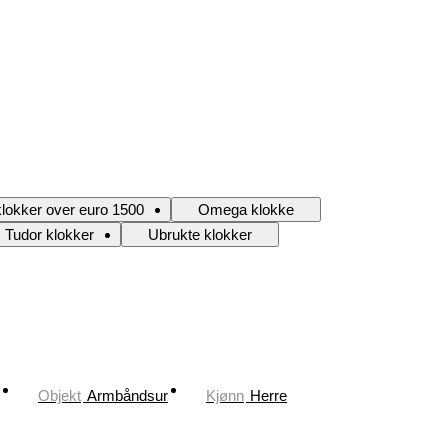
lokker over euro 1500
Omega klokke
Tudor klokker
Ubrukte klokker
Objekt
Armbåndsur
Kjønn
Herre