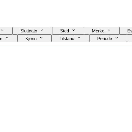
Sluttdato
Sted
Merke
Es
le
Kjønn
Tilstand
Periode
Urverk
Klokkerem materiale
Æra
odell