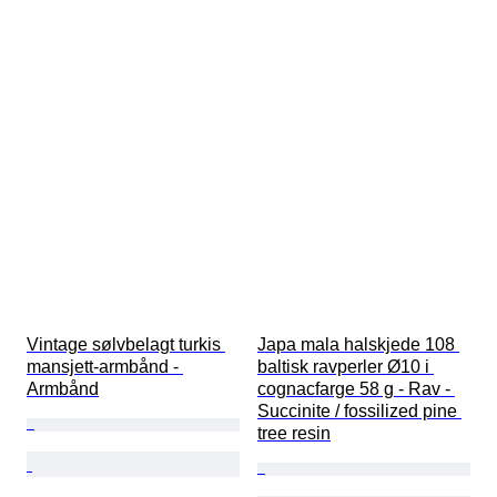
Vintage sølvbelagt turkis 
Japa mala halskjede 108 
mansjett-armbånd - 
baltisk ravperler Ø10 i 
Armbånd
cognacfarge 58 g - Rav - 
Succinite / fossilized pine 
tree resin