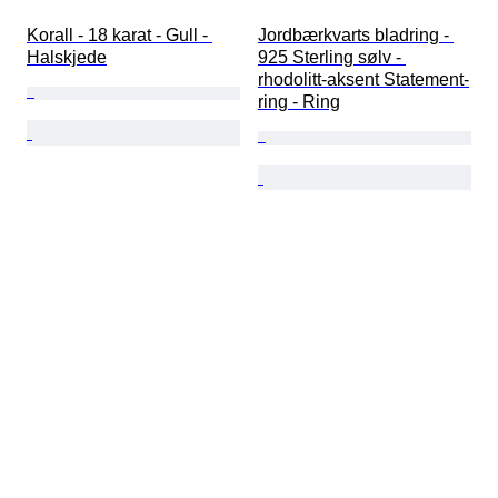
Korall - 18 karat - Gull - 
Jordbærkvarts bladring - 
Halskjede
925 Sterling sølv - 
rhodolitt-aksent Statement-
ring - Ring