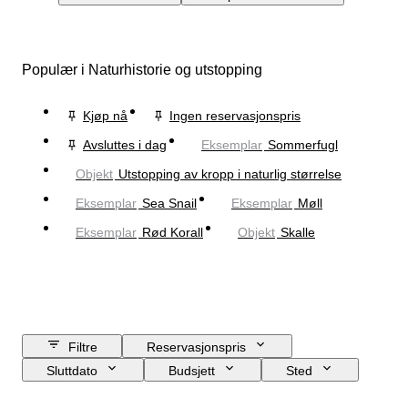
Populær i Naturhistorie og utstopping
Kjøp nå
Ingen reservasjonspris
Avsluttes i dag
Eksemplar
Sommerfugl
Objekt
Utstopping av kropp i naturlig størrelse
Eksemplar
Sea Snail
Eksemplar
Møll
Eksemplar
Rød Korall
Objekt
Skalle
Filtre
Reservasjonspris
Sluttdato
Budsjett
Sted
Størrelse
Mål
Objekt