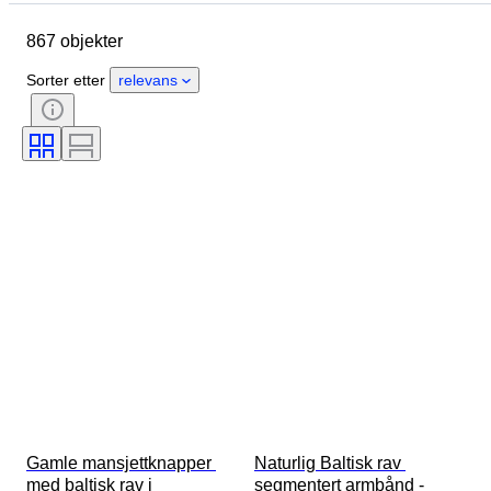
Opprinnelsesland
Materiale
867 objekter
Kjønn
Tilstand
Periode
Stein
Sertifisering
Finhet
Sorter etter
relevans
Emne
Stil
Signatur
Snitt
Mineral
Mineralform
Produktstørrelse
Behandling
Original / kopi
Æra
Eksemplar
Proveniens
Gamle mansjettknapper 
Naturlig Baltisk rav 
med baltisk rav i 
segmentert armbånd - 