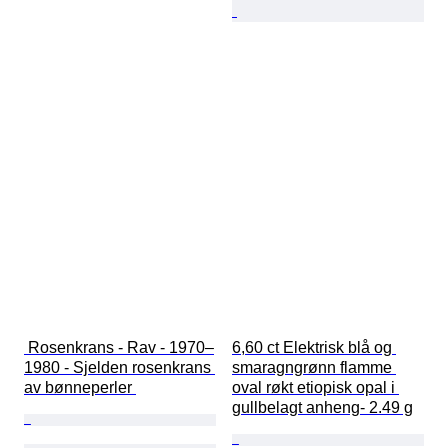
 Rosenkrans - Rav - 1970–
6,60 ct Elektrisk blå og 
1980 - Sjelden rosenkrans 
smaragngrønn flamme 
av bønneperler 
oval røkt etiopisk opal i 
gullbelagt anheng- 2.49 g