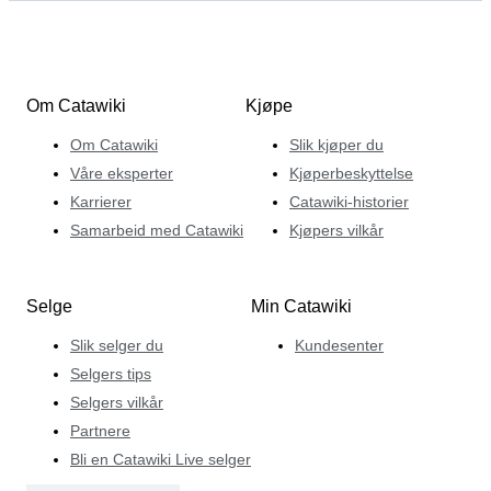
Om Catawiki
Kjøpe
Om Catawiki
Slik kjøper du
Våre eksperter
Kjøperbeskyttelse
Karrierer
Catawiki-historier
Samarbeid med Catawiki
Kjøpers vilkår
Selge
Min Catawiki
Slik selger du
Kundesenter
Selgers tips
Selgers vilkår
Partnere
Bli en Catawiki Live selger