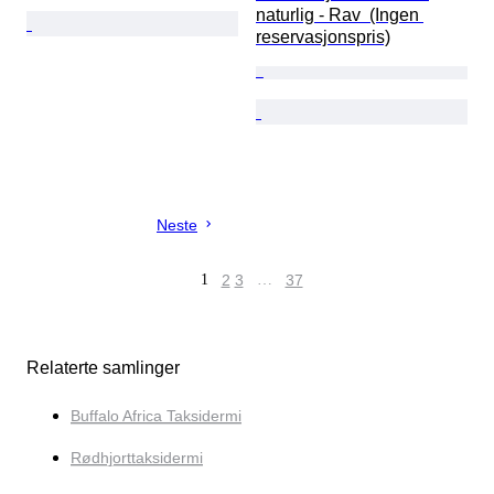
naturlig - Rav  (Ingen 
reservasjonspris)
Neste
1
2
3
…
37
Relaterte samlinger
Buffalo Africa Taksidermi
Rødhjorttaksidermi