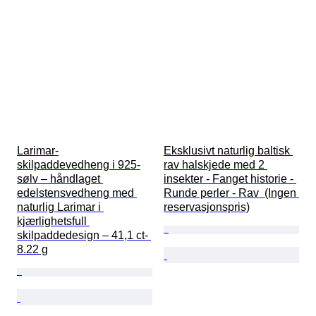
Larimar-
Eksklusivt naturlig baltisk 
skilpaddevedheng i 925-
rav halskjede med 2 
sølv – håndlaget 
insekter - Fanget historie - 
edelstensvedheng med 
Runde perler - Rav  (Ingen 
naturlig Larimar i 
reservasjonspris)
kjærlighetsfull 
skilpaddedesign – 41,1 ct- 
8.22 g