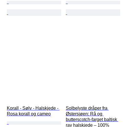
Korall - Sølv - Halskjede - 
Solbelyste dråper fra 
Rosa korall og cameo
Østersjøen: Rå og 
butterscotch-farget baltisk 
rav halskjede – 100% 