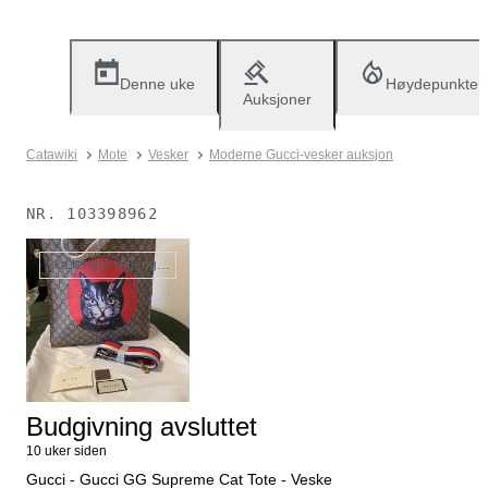
Denne uke
Høydepunkter
Auksjoner
Catawiki
Mote
Vesker
Moderne Gucci-vesker auksjon
NR.
103398962
Ikke lenger tilgjengelig
Budgivning avsluttet
10 uker siden
Gucci - Gucci GG Supreme Cat Tote - Veske