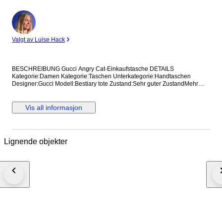
Ekspert
Valgt av Luise Hack
BESCHREIBUNG Gucci Angry Cat-Einkaufstasche DETAILS
Kategorie:Damen Kategorie:Taschen Unterkategorie:Handtaschen
Designer:Gucci Modell:Bestiary tote Zustand:Sehr guter ZustandMehr
anzeigen... Material:Leder Farbe:Sonstige Standort:Hong Kong bei
Verkäufer Amy Referenz:42375115 Maße Breite:36 cm Höhe:37 cm
Tiefe:8 cm
Vis all informasjon
Lignende objekter