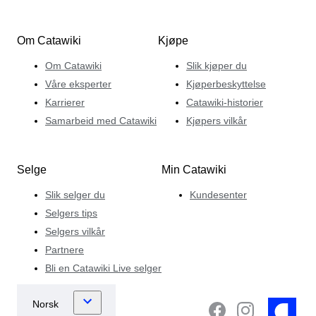
Om Catawiki
Kjøpe
Om Catawiki
Slik kjøper du
Våre eksperter
Kjøperbeskyttelse
Karrierer
Catawiki-historier
Samarbeid med Catawiki
Kjøpers vilkår
Selge
Min Catawiki
Slik selger du
Kundesenter
Selgers tips
Selgers vilkår
Partnere
Bli en Catawiki Live selger