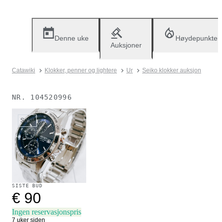
Denne uke
Høydepunkter
Auksjoner
Catawiki
Klokker, penner og lightere
Ur
Seiko klokker auksjon
NR.
104520996
Solgt
SISTE BUD
€ 90
Ingen reservasjonspris
7 uker siden