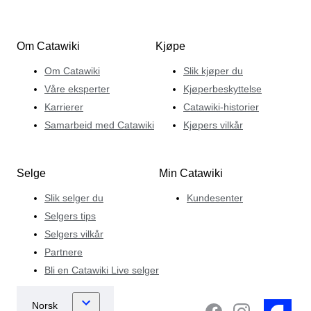
Om Catawiki
Kjøpe
Om Catawiki
Slik kjøper du
Våre eksperter
Kjøperbeskyttelse
Karrierer
Catawiki-historier
Samarbeid med Catawiki
Kjøpers vilkår
Selge
Min Catawiki
Slik selger du
Kundesenter
Selgers tips
Selgers vilkår
Partnere
Bli en Catawiki Live selger