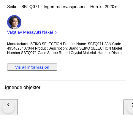
Seiko - SBTQ071 - Ingen reservasjonspris - Herre - 2020+
Ekspert
Valgt av Masayuki Nakai
Manufacturer: SEIKO SELECTION Product Name: SBTQ071 JAN Code:
4954628407344 Product Description: Brand SEIKO SELECTION Model
Number SBTQ071 Case Shape Round Crystal Material: Hardlex Display
Type: Analog Clasp: Triple-fold Case Material: Stainless Steel Case
Diameter/Width: 38.5 millimeters Case Thickness: 9.6 millimeters Band
Material/Type: Stainless Steel Band Size: Men's Standard Band Width: 20
Vis all informasjon
millimeters Band Color: Silver Dial Color: Blue Bezel Material: Stainless
Steel Bezel Function: Tachymeter Bezel Calendar Function: Date Only
Other Functions: Chronograph Movement: Quartz SBTQ071 Quartz 10
ATM Water Resistance Tachymeter Stainless Steel Men's Watch Blank
Lignende objekter
warranty card included; not stamped or dated