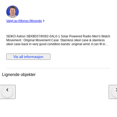
Ekspert
Valgt av Alfonso Minondo
SEIKO Astron SBXB037/8X82-0AL0-1 Solar Powered Radio Men's Watch
Movement : Original Movement Case: Stainless steel case & stainless
steel case back in very good condition bands: original wrist: it can fit in
about 18 cm,There are 3 links Crown : original crown, Size: 45 mm
excluding the crown , Glass :orignal Sapphire Crystal glass top
Vis all informasjon
Lignende objekter