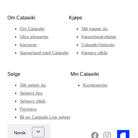
Om Catawiki
Kjøpe
Om Catawiki
Slik kjøper du
Våre eksperter
Kjøperbeskyttelse
Karrierer
Catawiki-historier
Samarbeid med Catawiki
Kjøpers vilkår
Selge
Min Catawiki
Slik selger du
Kundesenter
Selgers tips
Selgers vilkår
Partnere
Bli en Catawiki Live selger