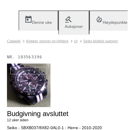
Denne uke
Høydepunkter
Auksjoner
Catawiki
Klokker, penner og lightere
Ur
Seiko klokker auksjon
NR.
103563196
Ikke lenger tilgjengelig
Budgivning avsluttet
12 uker siden
Seiko - SBXB037/8X82-0AL0-1 - Herre - 2010-2020