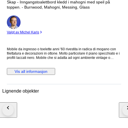
Skap - Inngangstoalettbord kledd i mahogni med speil på
toppen. - Burrwood, Mahogni, Messing, Glass
Ekspert
Valgt av Michel Karis
Mobile da ingresso o toelette anni '60 rivestita in radica di mogano con
filettatura e decorazioni in ottone. Molto particolare il piano specchiato e i
profili laccati nero. Mobile che si adatta ad ogni ambiente vintage o
moderno, perfetto per ogni occasione. La toelette presenta normali segni
d'usura dovuti da età e utilizzo. Misure: L 118cm P 33.5cm H 51cm
Seguimi su Instagram: salottoviennese Spedizione tramite corriere
Vis all informasjon
PROFESSIONALE. Il corriere consegna dal Lunedì al Venerdì a LATO
STRADA, NO al piano. Nel caso di ritiro da parte dell'acquirente l'oggetto
non verrà imballato, se l'acquirente manda un suo corriere verrà usato
solo pluriball. Nel caso di acquisto da parte di acquirente Italiano verrà
Lignende objekter
richiesto il codice fiscale per l'emissione di regolare ricevuta fiscale, o i
dati se si necessita di fattura. Per acquirenti UK/Brexit contattarmi prima
dell'ordine per controllare la fattibilità della spedizione.