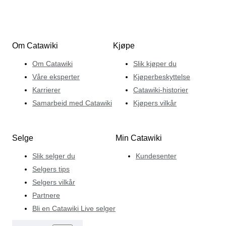
Om Catawiki
Kjøpe
Om Catawiki
Slik kjøper du
Våre eksperter
Kjøperbeskyttelse
Karrierer
Catawiki-historier
Samarbeid med Catawiki
Kjøpers vilkår
Selge
Min Catawiki
Slik selger du
Kundesenter
Selgers tips
Selgers vilkår
Partnere
Bli en Catawiki Live selger