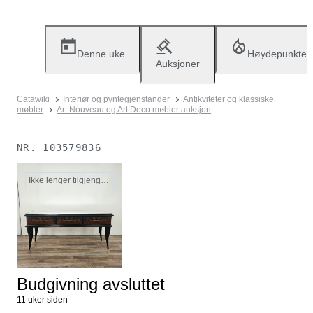
Denne uke
Høydepunkter
Auksjoner
Catawiki
Interiør og pyntegjenstander
Antikviteter og klassiske
møbler
Art Nouveau og Art Deco møbler auksjon
NR.
103579836
Ikke lenger tilgjengelig
Budgivning avsluttet
11 uker siden