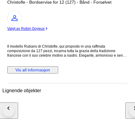
Christofle - Bordservise for 12 (127) - Bånd - Forsølvet
Ekspert
Valgt av Robin Goyeux
Il modello Rubans di Christofle, qui proposto in una raffinata
composizione da 127 pezzi, incarna tutta la grazia della tradizione
francese con il suo celebre motivo a nastro. Elegante, armonioso e senza
tempo, è un servizio ideale per impreziosire la tavola con delicatezza,
prestigio e autentico fascino classico. Composizione – Servizio per 12
(127 pezzi) Posate da tavola: • 12 Cucchiai da tavola 20 cm • 12 Forchette
Vis all informasjon
da tavola 21 cm • 12 Coltelli da tavola 25 cm • 12 Forchette per pesce 18
cm • 12 Coltelli per pesce 20 cm • 12 Cucchiai da dessert 15 cm • 12
Coltelli da dessert 19.5 cm • 12 Forchette da torta 16 cm • 12 Cucchiaini
da tè 15.5 cm • 12 Cucchiaini da caffè / espresso 10 cm Posate da
Lignende objekter
servizio: • 1 Mestolo • 1 Cucchiaio da portata • 1 Forchetta da portata • 1
Paletta da torta • 1 Pinza da zucchero • 1 Coltello per il pesce • 1
Forchetta per il pesce Il tutto custodito in un elegante cofanetto a tre
cassetti. Stato reale delle posate • Posate originali Christofle con punzoni
leggibili. • In perfetto stato vintage, con normali e minimi segni d’uso
coerenti con l’età. • Eventuale lucidatura professionale effettuata per
valorizzare la brillantezza, senza alterare i punzoni. • Nessuna
deformazione strutturale: le posate sono perfettamente funzionali e pronte
all’uso. Conservazione & Protezione • Consegniamo ogni set nelle stesse
condizioni impeccabili in cui noi stessi vorremmo riceverlo. • Ogni pezzo