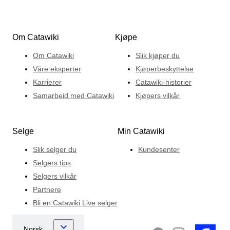
Om Catawiki
Kjøpe
Om Catawiki
Slik kjøper du
Våre eksperter
Kjøperbeskyttelse
Karrierer
Catawiki-historier
Samarbeid med Catawiki
Kjøpers vilkår
Selge
Min Catawiki
Slik selger du
Kundesenter
Selgers tips
Selgers vilkår
Partnere
Bli en Catawiki Live selger