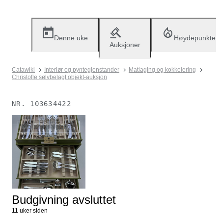
Denne uke
Høydepunkter
Auksjoner
Catawiki
Interiør og pyntegjenstander
Matlaging og kokkelering
Christofle sølvbelagt objekt-auksjon
NR.
103634422
Ikke lenger tilgjengelig
Budgivning avsluttet
11 uker siden