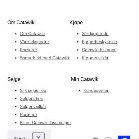
Om Catawiki
Kjøpe
Om Catawiki
Slik kjøper du
Våre eksperter
Kjøperbeskyttelse
Karrierer
Catawiki-historier
Samarbeid med Catawiki
Kjøpers vilkår
Selge
Min Catawiki
Slik selger du
Kundesenter
Selgers tips
Selgers vilkår
Partnere
Bli en Catawiki Live selger