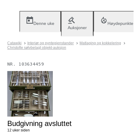
Denne uke
Høydepunkter
Auksjoner
Catawiki
Interiør og pyntegjenstander
Matlaging og kokkelering
Christofle sølvbelagt objekt-auksjon
NR.
103634459
Ikke lenger tilgjengelig
Budgivning avsluttet
12 uker siden