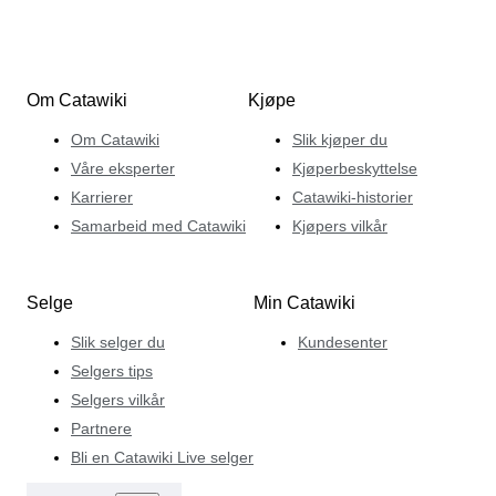
Om Catawiki
Kjøpe
Om Catawiki
Slik kjøper du
Våre eksperter
Kjøperbeskyttelse
Karrierer
Catawiki-historier
Samarbeid med Catawiki
Kjøpers vilkår
Selge
Min Catawiki
Slik selger du
Kundesenter
Selgers tips
Selgers vilkår
Partnere
Bli en Catawiki Live selger