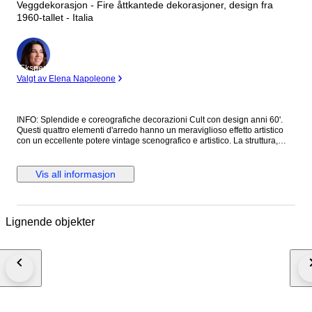
Veggdekorasjon - Fire åttkantede dekorasjoner, design fra
1960-tallet - Italia
Ekspert
Valgt av Elena Napoleone
INFO: Splendide e coreografiche decorazioni Cult con design anni 60'.
Questi quattro elementi d'arredo hanno un meraviglioso effetto artistico
con un eccellente potere vintage scenografico e artistico. La struttura,
perfettamente speculare, è di resina plastica spessa e dura con una
maschera frontale di acciaio cromato e quattro viti artistiche: due anteriori
e due posteriori. Spanando le due viti artistiche frontali di aggancio della
Vis all informasjon
maschera di acciaio si effettua il fissaggio che può essere direzionato a
piacimento (come visibile nelle foto) grazie ai tre fori presenti. A nostro
parere, le condizioni sono complessivamente più che buone con minime
tracce di usura e sottilissima patina del tempo. SPEDIZIONE: Il lotto sarà
Lignende objekter
accuratamente imballato e ben protetto. La spedizione sarà tracciabile
(track) con corriere espresso e consegna al domicilio dell'acquirente.