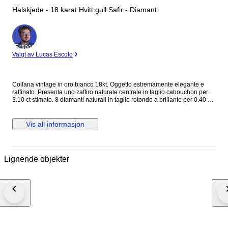
Halskjede - 18 karat Hvitt gull Safir - Diamant
Ekspert
Valgt av Lucas Escoto
Collana vintage in oro bianco 18kt. Oggetto estremamente elegante e
raffinato. Presenta uno zaffiro naturale centrale in taglio cabouchon per
3.10 ct stimato. 8 diamanti naturali in taglio rotondo a brillante per 0.40 ct
stimati totali H color SI stimati. Grammi: 6.66. Lunghezza pendente: 3.80 x
2.90 cm. Lunghezza collana: 45 cm circa. Sarà spedito in astuccio regalo
con spedizione tracciata e assicurata. Verrà rilasciato certificato
Vis all informasjon
d'autenticità dell'oggetto con caratteristiche delle pietre e dell'oro.
Lignende objekter