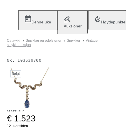
Denne uke
Høydepunkter
Auksjoner
Catawiki
Smykker og edelstener
Smykker
Vintage
smykkeauksjon
NR.
103639700
Solgt
SISTE BUD
€ 1.523
12 uker siden