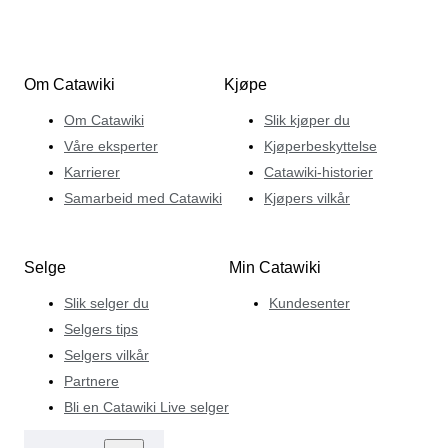
Om Catawiki
Kjøpe
Om Catawiki
Slik kjøper du
Våre eksperter
Kjøperbeskyttelse
Karrierer
Catawiki-historier
Samarbeid med Catawiki
Kjøpers vilkår
Selge
Min Catawiki
Slik selger du
Kundesenter
Selgers tips
Selgers vilkår
Partnere
Bli en Catawiki Live selger