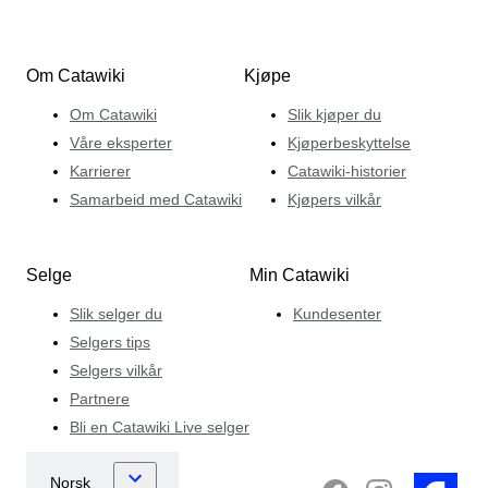
Om Catawiki
Kjøpe
Om Catawiki
Slik kjøper du
Våre eksperter
Kjøperbeskyttelse
Karrierer
Catawiki-historier
Samarbeid med Catawiki
Kjøpers vilkår
Selge
Min Catawiki
Slik selger du
Kundesenter
Selgers tips
Selgers vilkår
Partnere
Bli en Catawiki Live selger