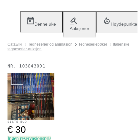
Denne uke
Høydepunkter
Auksjoner
Catawiki
Tegneserier og animasjon
Tegneseriebøker
Italienske
tegneserier-auksjon
NR.
103643091
Solgt
SISTE BUD
€ 30
Ingen reservasjonspris