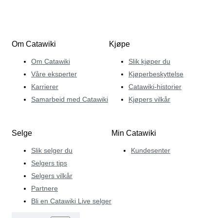
Om Catawiki
Kjøpe
Om Catawiki
Slik kjøper du
Våre eksperter
Kjøperbeskyttelse
Karrierer
Catawiki-historier
Samarbeid med Catawiki
Kjøpers vilkår
Selge
Min Catawiki
Slik selger du
Kundesenter
Selgers tips
Selgers vilkår
Partnere
Bli en Catawiki Live selger