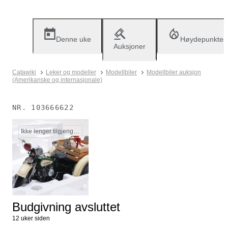
Denne uke
Høydepunkter
Auksjoner
Catawiki
Leker og modeller
Modellbiler
Modellbiler auksjon
(Amerikanske og internasjonale)
NR.
103666622
Ikke lenger tilgjengelig
Budgivning avsluttet
12 uker siden