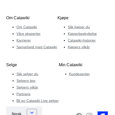
Om Catawiki
Kjøpe
Om Catawiki
Slik kjøper du
Våre eksperter
Kjøperbeskyttelse
Karrierer
Catawiki-historier
Samarbeid med Catawiki
Kjøpers vilkår
Selge
Min Catawiki
Slik selger du
Kundesenter
Selgers tips
Selgers vilkår
Partnere
Bli en Catawiki Live selger