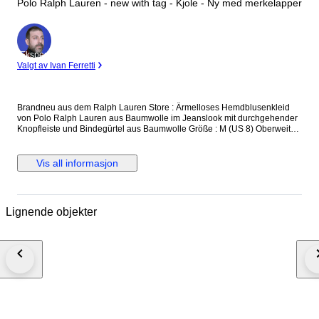
Polo Ralph Lauren - new with tag - Kjole - Ny med merkelapper
Ekspert
Valgt av Ivan Ferretti
Brandneu aus dem Ralph Lauren Store : Ärmelloses Hemdblusenkleid
von Polo Ralph Lauren aus Baumwolle im Jeanslook mit durchgehender
Knopfleiste und Bindegürtel aus Baumwolle Größe : M (US 8) Oberweite :
bis 97 cm Taille : bis 80 cm Länge : 100 cm Neu und ungetragen, mit
Originaletikett und Ersatzknopf versicherter Versand mit der
österreichischen Post
Vis all informasjon
Lignende objekter