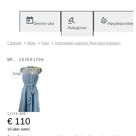
Denne uke
Høydepunkter
Auksjoner
Catawiki
Mote
Klær
Kvinneklær-auksjon (Nye med prislapp)
NR.
103691706
Solgt
SISTE BUD
€ 110
10 uker siden