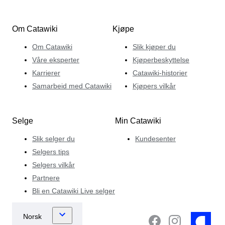
Om Catawiki
Kjøpe
Om Catawiki
Slik kjøper du
Våre eksperter
Kjøperbeskyttelse
Karrierer
Catawiki-historier
Samarbeid med Catawiki
Kjøpers vilkår
Selge
Min Catawiki
Slik selger du
Kundesenter
Selgers tips
Selgers vilkår
Partnere
Bli en Catawiki Live selger