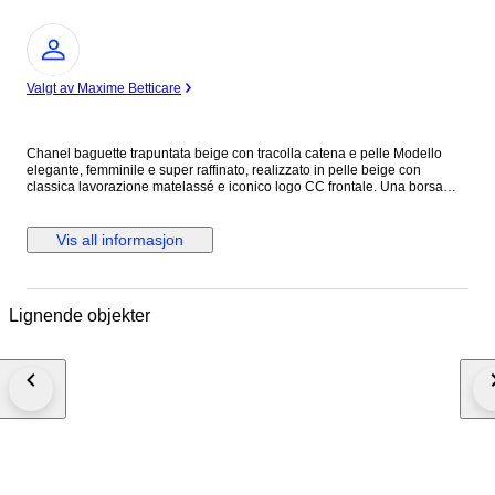
Ekspert
Valgt av Maxime Betticare
Chanel baguette trapuntata beige con tracolla catena e pelle Modello
elegante, femminile e super raffinato, realizzato in pelle beige con
classica lavorazione matelassé e iconico logo CC frontale. Una borsa
chic e senza tempo, perfetta per completare sia look quotidiani sia outfit
più curati. La linea allungata la rende molto attuale e portabilissima,
mentre la tracolla con intreccio pelle e catena aggiunge subito un tocco
Vis all informasjon
luxury riconoscibile. Colore neutro e luminoso, facilissimo da abbinare in
ogni stagione.
Lignende objekter