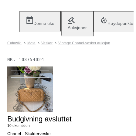
Denne uke
Høydepunkter
Auksjoner
Catawiki
Mote
Vesker
Vintage Chanel-vesker auksjon
NR.
103754024
Ikke lenger tilgjengelig
Budgivning avsluttet
10 uker siden
Chanel - Skulderveske