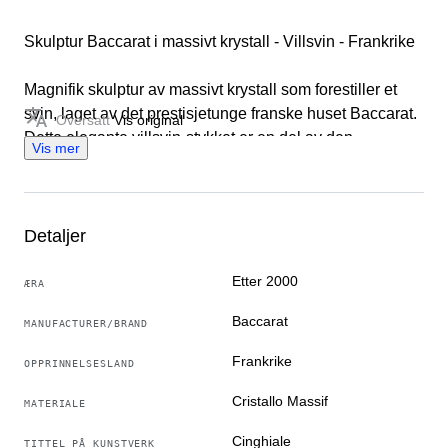
Skulptur Baccarat i massivt krystall - Villsvin - Frankrike
Magnifik skulptur av massivt krystall som forestiller et
svin, laget av det prestisjetunge franske huset Baccarat.
Oversatt
Vis original
Dette elegante villsvin-stykket er en del av den
Vis mer
ettertraktede samlingen dedikert til dyr.
Kjøpte Produktspesifikasjoner:
• Merke: Baccarat (håndlaget i Frankrike)
• Materiale: Blyholdig krystall av svært høy kvalitet, kjent
Detaljer
for sin enestående lysbrytning
• Ekthet: Gjenstanden har det klassiske Baccarat-merket
Etter 2000
ÆRA
gravert inn i bunnen med syre, som bevis på dens
Baccarat
MANUFACTURER/BRAND
fullstendige originalitet (som vist på bildene).
Dimensjoner og vekt:
Frankrike
OPPRINNELSESLAND
• Høyde: 11 cm
• Bredde (Lengde): 15 cm
Cristallo Massif
MATERIALE
• Dybde: 8,5 cm
Cinghiale
TITTEL PÅ KUNSTVERK