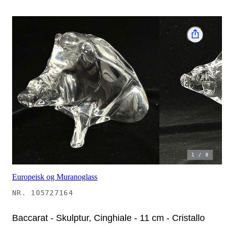
1
/
8
Europeisk og Muranoglass
NR.
105727164
Baccarat - Skulptur, Cinghiale - 11 cm - Cristallo