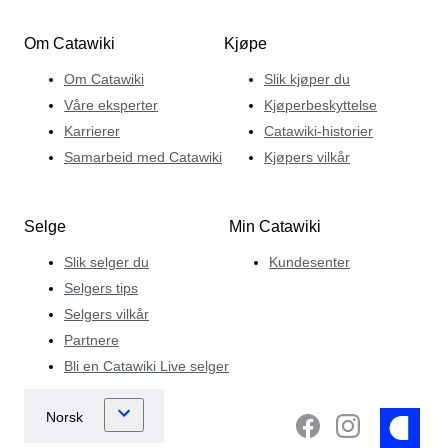
Om Catawiki
Kjøpe
Om Catawiki
Slik kjøper du
Våre eksperter
Kjøperbeskyttelse
Karrierer
Catawiki-historier
Samarbeid med Catawiki
Kjøpers vilkår
Selge
Min Catawiki
Slik selger du
Kundesenter
Selgers tips
Selgers vilkår
Partnere
Bli en Catawiki Live selger