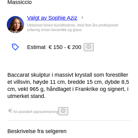
Massiccio
Valgt av Sophie Aziz
Utdannet innen kunsthistorie, med fem års profesjonell
erfaring innen keramikk og glass.
Ekspert
Estimat
€ 150
-
€ 200
Baccarat skulptur i massivt krystall som forestiller
et villsvin, høyde 11 cm, bredde 15 cm, dybde 8,5
cm, vekt 965 g, håndlaget i Frankrike og signert, i
utmerket stand.
KI-assistert oppsummering
Beskrivelse fra selgeren