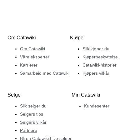
Om Catawiki
Kjøpe
Om Catawiki
Slik kjøper du
Våre eksperter
Kjøperbeskyttelse
Karrierer
Catawiki-historier
Samarbeid med Catawiki
Kjøpers vilkår
Selge
Min Catawiki
Slik selger du
Kundesenter
Selgers tips
Selgers vilkår
Partnere
Bli en Catawiki Live selger