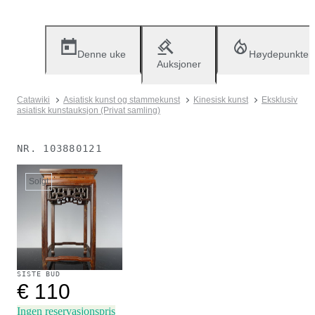
Denne uke
Høydepunkter
Auksjoner
Catawiki
Asiatisk kunst og stammekunst
Kinesisk kunst
Eksklusiv
asiatisk kunstauksjon (Privat samling)
NR.
103880121
Solgt
SISTE BUD
€ 110
Ingen reservasjonspris