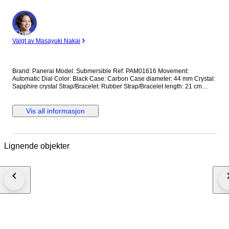
Ekspert
Valgt av Masayuki Nakai
Brand: Panerai Model: Submersible Ref: PAM01616 Movement:
Automatic Dial Color: Black Case: Carbon Case diameter: 44 mm Crystal:
Sapphire crystal Strap/Bracelet: Rubber Strap/Bracelet length: 21 cm
Clasp: Buckle Condition: Worn and in very good condition Extras: No Box,
No Papers *Shipping via UPS (fast shipping with tracking and signature)
**Optional shipping from Europe(EU) is available. Please contact seller
Vis all informasjon
for details.
Lignende objekter