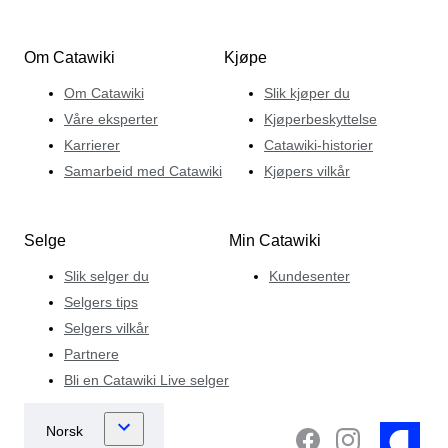
Om Catawiki
Kjøpe
Om Catawiki
Slik kjøper du
Våre eksperter
Kjøperbeskyttelse
Karrierer
Catawiki-historier
Samarbeid med Catawiki
Kjøpers vilkår
Selge
Min Catawiki
Slik selger du
Kundesenter
Selgers tips
Selgers vilkår
Partnere
Bli en Catawiki Live selger