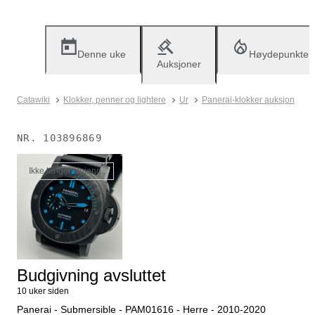
Denne uke
Høydepunkter
Auksjoner
Catawiki
Klokker, penner og lightere
Ur
Panerai-klokker auksjon
NR.
103896869
Ikke lenger tilgjengelig
Budgivning avsluttet
10 uker siden
Panerai - Submersible - PAM01616 - Herre - 2010-2020