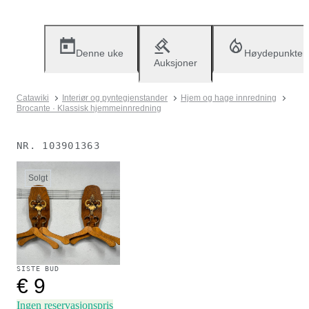
Denne uke
Høydepunkter
Auksjoner
Catawiki
Interiør og pyntegjenstander
Hjem og hage innredning
Brocante · Klassisk hjemmeinnredning
NR.
103901363
Solgt
SISTE BUD
€ 9
Ingen reservasjonspris