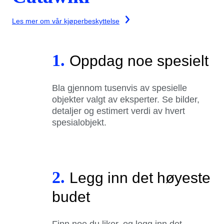
Les mer om vår kjøperbeskyttelse
1.
Oppdag noe spesielt
Bla gjennom tusenvis av spesielle
objekter valgt av eksperter. Se bilder,
detaljer og estimert verdi av hvert
spesialobjekt.
2.
Legg inn det høyeste
budet
Finn noe du liker, og legg inn det