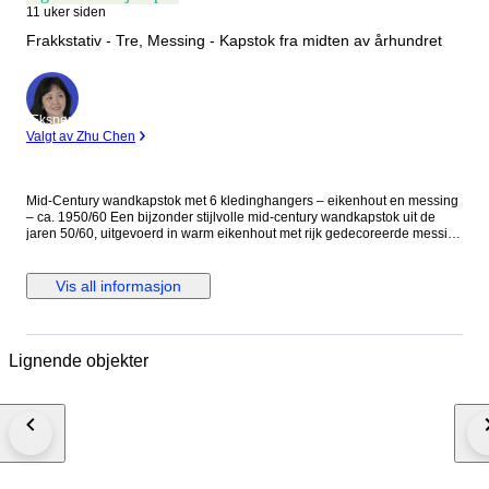
11 uker siden
Frakkstativ - Tre, Messing - Kapstok fra midten av århundret
Ekspert
Valgt av Zhu Chen
Mid-Century wandkapstok met 6 kledinghangers – eikenhout en messing
– ca. 1950/60 Een bijzonder stijlvolle mid-century wandkapstok uit de
jaren 50/60, uitgevoerd in warm eikenhout met rijk gedecoreerde messing
kapstokhaken en zes bijpassende houten kledinghangers. Dit type
kapstok weerspiegelt perfect het design van het midden van de 20e
eeuw: functioneel, elegant en met aandacht voor ambachtelijke details.
Vis all informasjon
De kapstok bestaat uit twee identieke wandpanelen van massief
eikenhout, elk voorzien van een decoratieve messing kapstokhaak met
dubbele functie: een bovenhaak voor jassen en een lagere haak voor
accessoires zoals hoeden, sjaals of tassen. De ornamentiek van het
Lignende objekter
metaalwerk heeft een subtiele Art Nouveau / klassieke invloed, wat in de
jaren 50 en 60 vaak werd gecombineerd met de strakkere vormen van het
mid-century design. Bijzonder aan dit ensemble zijn de zes originele
houten kledinghangers, eveneens uitgevoerd in eikenhout en voorzien
van metalen ophanghaken. De brede vorm van de hangers is ontworpen
om jassen en colberts goed te ondersteunen zonder de schouders te
vervormen – een kenmerk dat vaak werd toegepast in
kwaliteitskapstokken uit het midden van de 20e eeuw. In de jaren 50 en