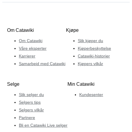
Om Catawiki
Kjøpe
Om Catawiki
Slik kjøper du
Våre eksperter
Kjøperbeskyttelse
Karrierer
Catawiki-historier
Samarbeid med Catawiki
Kjøpers vilkår
Selge
Min Catawiki
Slik selger du
Kundesenter
Selgers tips
Selgers vilkår
Partnere
Bli en Catawiki Live selger