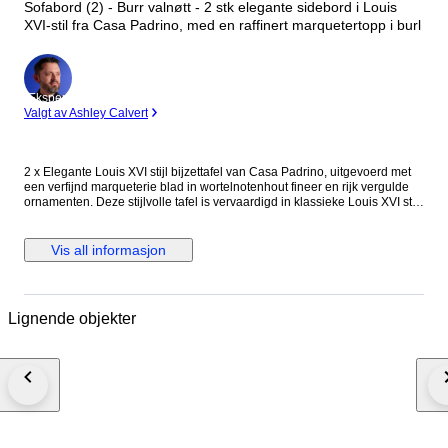
Sofabord (2) - Burr valnøtt - 2 stk elegante sidebord i Louis
XVI-stil fra Casa Padrino, med en raffinert marquetertopp i burl
Ekspert
Valgt av Ashley Calvert
2 x Elegante Louis XVI stijl bijzettafel van Casa Padrino, uitgevoerd met
een verfijnd marqueterie blad in wortelnotenhout fineer en rijk vergulde
ornamenten. Deze stijlvolle tafel is vervaardigd in klassieke Louis XVI stijl
en kenmerkt zich door een prachtig ingelegd blad met centrale rozet,
uitgevoerd in hoogwaardig wortelnotenhout fineer (walnut burl). De
warme houttekening en verfijnde afwerking geven het meubel een
Vis all informasjon
luxueuze en elegante uitstraling. Het onderstel bestaat uit zwart gelakte
poten met vergulde kapitelen en een sierlijk kruisvormig verbindingsstuk,
wat het geheel een statige en tijdloze uitstraling geeft. De tafel is
geproduceerd door Casa Padrino, een gerenommeerd merk dat bekend
Lignende objekter
staat om luxe klassiek geïnspireerde meubelen voor hoogwaardige
interieurs en hotels. Aan de onderzijde bevindt zich nog het originele
quality check label, wat de herkomst bevestigt. Dankzij het compacte
formaat is deze tafel uitermate geschikt als: • bijzettafel • lampentafel • hall
table • decoratief meubelstuk in hotel-chique interieur Afmetingen •
Hoogte: 66 cm • Breedte: 61,5 cm • Diepte: 46 cm Ongebruikt. De
marqueterie en vergulde details verkeren in nette conditie. Wordt
zorgvuldig verpakt en verzekerd verzonden.