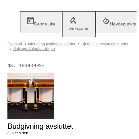
Denne uke
Høydepunkter
Auksjoner
Catawiki
Interiør og pyntegjenstander
Hjem-inspirasjon og trender
Salvage Selects auksjon
NR.
103939993
Ikke lenger tilgjengelig
Budgivning avsluttet
8 uker siden