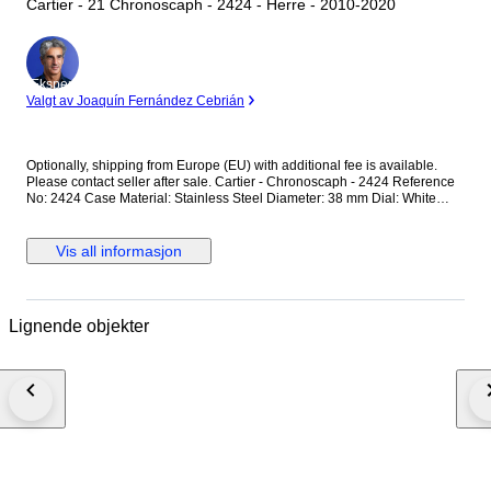
Cartier - 21 Chronoscaph - 2424 - Herre - 2010-2020
Ekspert
Valgt av Joaquín Fernández Cebrián
Optionally, shipping from Europe (EU) with additional fee is available.
Please contact seller after sale. Cartier - Chronoscaph - 2424 Reference
No: 2424 Case Material: Stainless Steel Diameter: 38 mm Dial: White
Colour Original Cartier Dial with Chronoscaph Glass: Scracth Resistant
Sapphire (Crystal) glass Bracelet: Original Cartier Rubber Strap / Fits up
to 17.5-18 cm wrist approximately Clasp: Hidden Deployment Case Back:
Vis all informasjon
Solid Condition: Worn & Very good condition Movement: Quartz
Functions: Hour, Minute,Second and Date with Chronograph Extras: No
Box / No Paper (The box that appears in the photos is my shooting
platform.) **I will use FedEX / Ups worldwide priority shipping to make
Lignende objekter
sure that the items finds you as soon as possible (takes usually 3-5 days
*we don't guarantee water resistance ** Receiver responsible with the
custom fees