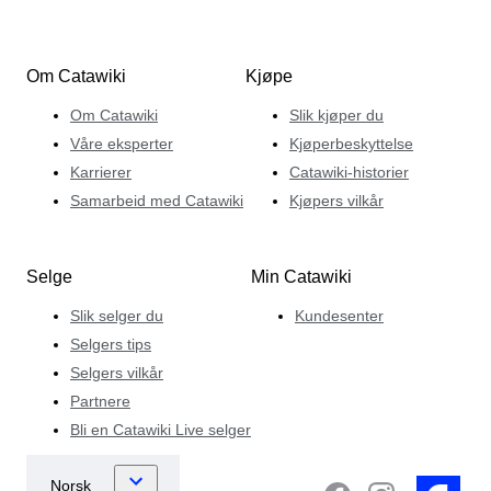
Om Catawiki
Kjøpe
Om Catawiki
Slik kjøper du
Våre eksperter
Kjøperbeskyttelse
Karrierer
Catawiki-historier
Samarbeid med Catawiki
Kjøpers vilkår
Selge
Min Catawiki
Slik selger du
Kundesenter
Selgers tips
Selgers vilkår
Partnere
Bli en Catawiki Live selger