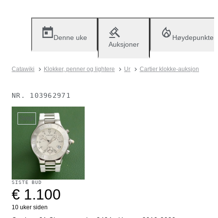
Denne uke
Høydepunkter
Auksjoner
Catawiki
Klokker, penner og lightere
Ur
Cartier klokke-auksjon
NR.
103962971
Solgt
SISTE BUD
€ 1.100
10 uker siden