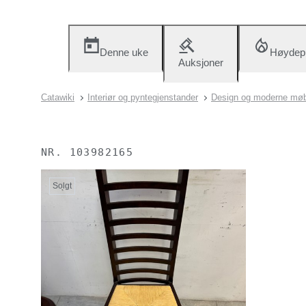
Denne uke
Høydep
Auksjoner
Catawiki
Interiør og pyntegjenstander
Design og moderne møb
NR.
103982165
Solgt