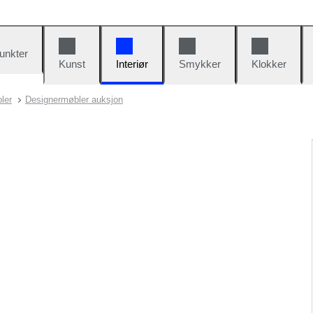
unkter
Kunst
Interiør
Smykker
Klokker
ler
Designermøbler auksjon