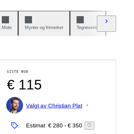
Mote
Mynter og frimerker
Tegneserier
Biler og sy
SISTE BUD
€ 115
Valgt av Christian Plat
Ekspert
Estimat
€ 280
-
€ 350