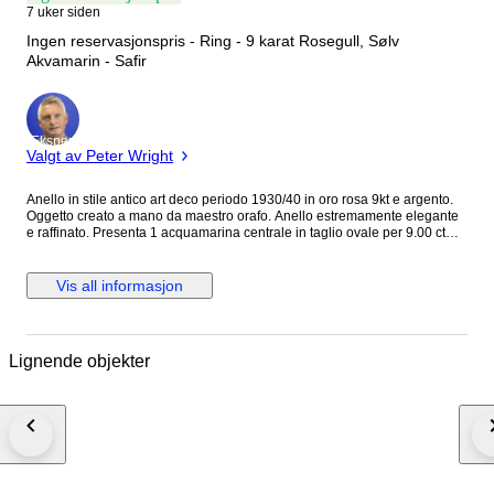
7 uker siden
Ingen reservasjonspris - Ring - 9 karat Rosegull, Sølv
Akvamarin - Safir
Ekspert
Valgt av Peter Wright
Anello in stile antico art deco periodo 1930/40 in oro rosa 9kt e argento.
Oggetto creato a mano da maestro orafo. Anello estremamente elegante
e raffinato. Presenta 1 acquamarina centrale in taglio ovale per 9.00 ct
stimata. 5 zaffiri taglio ovale e rotondo per 0.40 ct stimati totali. 5 rubini
taglio rotondo per 0.10 ct stimati totali. 3 smeraldi taglio rotondo per 0.05
ct stimati totali. 6 topazi gialli taglio rotondo per 0.18 ct stimati totali.
Vis all informasjon
Grammi:11.06 Misura anello italiana.15.5 Misura anello francese: 55.5
Dimensioni corona:3.30 x 3.00 cm. Pietre di colore idrotermali. Sarà
spedito in astuccio regalo con spedizione tracciata e assicurata. Verrà
rilasciato certificato d’autenticità dell’oggetto con caratteristiche delle
Lignende objekter
pietre e dell’oro. Oggetto lavorato a mano con gambo in oro e struttura
anteriore e posteriore in argento. I nostri costi di spedizione includono
una copertura assicurativa completa in caso di smarrimento o
danneggiamento dell’articolo ed un servizio premium espresso in quanto
il pacco viene consegnato nelle 24-48 ore salvo imprevisti operativi. Le
pietre idrotermali sono realizzate in laboratorio con un processo che imita
la formazione naturale, offrendo elevata purezza e caratteristiche simili
alle pietre naturali.