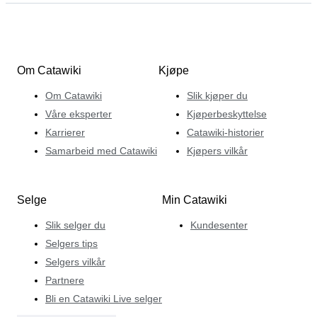
Om Catawiki
Kjøpe
Om Catawiki
Slik kjøper du
Våre eksperter
Kjøperbeskyttelse
Karrierer
Catawiki-historier
Samarbeid med Catawiki
Kjøpers vilkår
Selge
Min Catawiki
Slik selger du
Kundesenter
Selgers tips
Selgers vilkår
Partnere
Bli en Catawiki Live selger