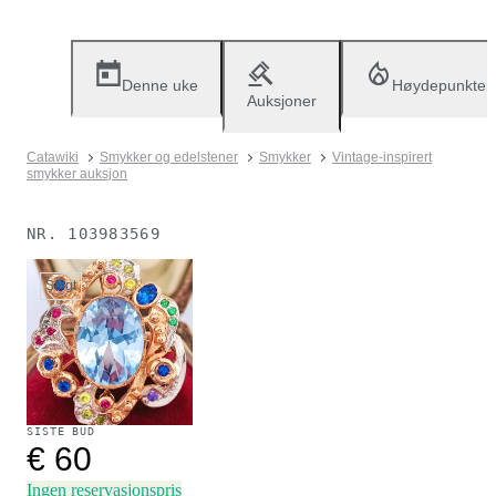
Denne uke
Høydepunkter
Auksjoner
Catawiki
Smykker og edelstener
Smykker
Vintage-inspirert
smykker auksjon
NR.
103983569
Solgt
SISTE BUD
€ 60
Ingen reservasjonspris