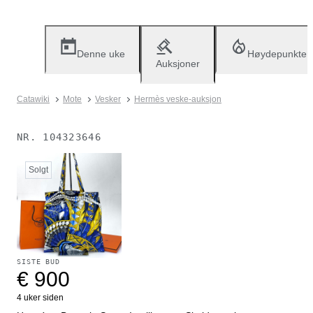
Denne uke
Høydepunkter
Auksjoner
Catawiki
Mote
Vesker
Hermès veske-auksjon
NR.
104323646
Solgt
SISTE BUD
€ 900
4 uker siden