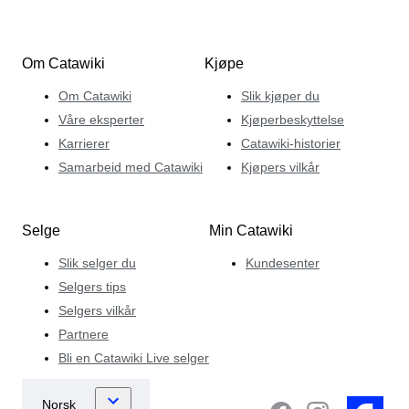
Om Catawiki
Kjøpe
Om Catawiki
Slik kjøper du
Våre eksperter
Kjøperbeskyttelse
Karrierer
Catawiki-historier
Samarbeid med Catawiki
Kjøpers vilkår
Selge
Min Catawiki
Slik selger du
Kundesenter
Selgers tips
Selgers vilkår
Partnere
Bli en Catawiki Live selger