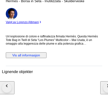
Hermès - Borsa in Seta - Inutilizzata - Skulderveske
Ekspert
Valgt av Lorenzo Altimani
Un’esplosione di colore e raffinatezza firmata Hermès. Questa Hermès
Tote Bag in Twill di Seta “Les Plumes” Multicolor – Mai Usata, è un
omaggio alla leggerezza delle piume e alla potenza grafica
dell'artigianato Hermès. I toni intensi del blu, giallo e bianco si intrecciano
in un pattern magnetico che la rende non solo una borsa, ma un vero
pezzo da collezione. Perfetta per chi vuole distinguersi con un’eleganza
Vis all informasjon
fuori dal comune anche nei momenti più casual. SCHEDA TECNICA
Questa Hermès Tote Bag in Twill di Seta “Les Plumes” Multicolor – Mai
Usata è realizzata in seta e si racchiude nella sua sacca. Mai usata è
completa di scatola, busta shopper, etichette e nastro. DIMENSIONI
Lignende objekter
Hermès Tote Bag in Twill di Seta “Les Plumes” Multicolor – Mai Usata
Lunghezza: 37 cm Altezza: 38 cm Larghezza: 2 cm Manici: 29 cm
DETTAGLI Codice: 6178B448 Brand: Hermès Made in: Francia
Colore: Multicolore Materiale: Seta Condizioni: Nuovo Questa Hermès
Tote Bag in Twill di Seta “Les Plumes” Multicolor – Mai Usata Arriva
completa di scatola e shopper originali: un vero gioiello da regalarsi (o da
farsi regalare).