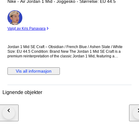
Nike - Air Jordan 1 Mid - Joggesko - Størrelse: EU 44.5
Ekspert
Valgt av Kris Panavara
Jordan 1 Mid SE Craft – Obsidian / French Blue / Ashen Slate / White
Size: EU 44.5 Condition: Brand New The Jordan 1 Mid SE Craft is a
premium reinterpretation of the classic Jordan 1 Mid, featuring a
deconstructed design with layered materials and exposed stitching. This
colorway combines Obsidian, French Blue, Ashen Slate, and White,
offering a stylish and contemporary look. Perfect for collectors and
Vis all informasjon
sneaker enthusiasts seeking a unique and wearable Jordan 1. Details:
Model: Jordan 1 Mid SE Craft Colorway: Obsidian / French Blue / Ashen
Slate / White Size: EU 44.5 Condition: Brand new, never worn Multi-
material upper with deconstructed Craft design Mid-top silhouette for
Lignende objekter
support and style Cushioned insole for comfort Iconic Air Jordan Wings
logo and Swoosh detailing A versatile and premium sneaker that
combines modern design with classic Jordan heritage.