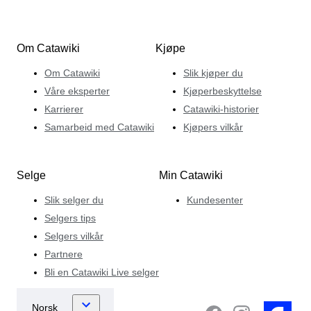
Om Catawiki
Kjøpe
Om Catawiki
Slik kjøper du
Våre eksperter
Kjøperbeskyttelse
Karrierer
Catawiki-historier
Samarbeid med Catawiki
Kjøpers vilkår
Selge
Min Catawiki
Slik selger du
Kundesenter
Selgers tips
Selgers vilkår
Partnere
Bli en Catawiki Live selger