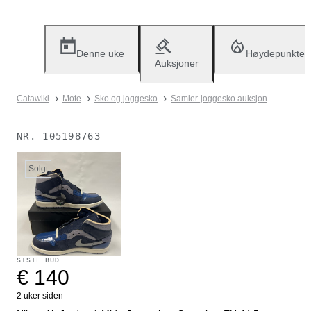
Denne uke
Høydepunkter
Auksjoner
Catawiki
Mote
Sko og joggesko
Samler-joggesko auksjon
NR.
105198763
Solgt
SISTE BUD
€ 140
2 uker siden